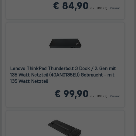
(öffnet
€ 84,90
in
inkl. USt zzgl.
Versand
neuem
Tab)
Lenovo ThinkPad Thunderbolt 3 Dock / 2. Gen mit
135 Watt Netzteil (40AN0135EU) Gebraucht - mit
135 Watt Netzteil
(öffnet
€ 99,90
in
inkl. USt zzgl.
Versand
neuem
Tab)