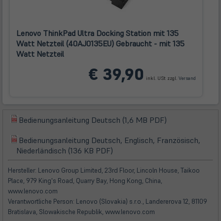
Lenovo ThinkPad Ultra Docking Station mit 135
Watt Netzteil (40AJ0135EU) Gebraucht - mit 135
Watt Netzteil
(öffnet
€ 39,90
in
inkl. USt zzgl.
Versand
neuem
Tab)
(öffnet
Bedienungsanleitung Deutsch (1,6 MB PDF)
(öffnet
in
in
Bedienungsanleitung Deutsch, Englisch, Französisch,
neuem
(öffnet
(öffnet
neuem
Niederländisch (136 KB PDF)
Tab)
in
in
Tab)
neuem
neuem
Hersteller: Lenovo Group Limited, 23rd Floor, Lincoln House, Taikoo
Tab)
Tab)
Place, 979 King's Road, Quarry Bay, Hong Kong, China,
www.lenovo.com
Verantwortliche Person: Lenovo (Slovakia) s.r.o., Landererova 12, 81109
Bratislava, Slowakische Republik, www.lenovo.com