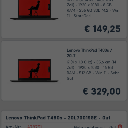
Zoll) - 1920 x 1080 - 8 GB
RAM - 256 GB SSD M.2 - Win
11 - StoreDeal
€ 149,25
Lenovo ThinkPad T480s /
20L7
i7 (4 x 1,8 GHz) - 35,6 cm (14
Zoll) - 1920 x 1080 - 16 GB
RAM - 512 GB - Win 11 - Sehr
Gut
€ 329,00
Lenovo ThinkPad T480s - 20L7001SGE - Gut
(öf
Art.-Nr.:
A78751
Gebrauchtgerät - Gut