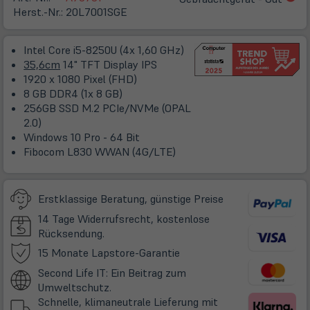
in
Herst.-Nr.:
20L7001SGE
ne
Ta
Intel Core i5-8250U (4x 1,60 GHz)
35,6cm
14" TFT Display IPS
1920 x 1080 Pixel (FHD)
8 GB DDR4 (1x 8 GB)
256GB SSD M.2 PCIe/NVMe (OPAL
2.0)
Windows 10 Pro - 64 Bit
Fibocom L830 WWAN (4G/LTE)
Erstklassige Beratung, günstige Preise
14 Tage Widerrufsrecht, kostenlose
Rücksendung.
(öffnet
15 Monate Lapstore-Garantie
in
Second Life IT: Ein Beitrag zum
neuem
Umweltschutz.
Tab)
Schnelle, klimaneutrale Lieferung mit