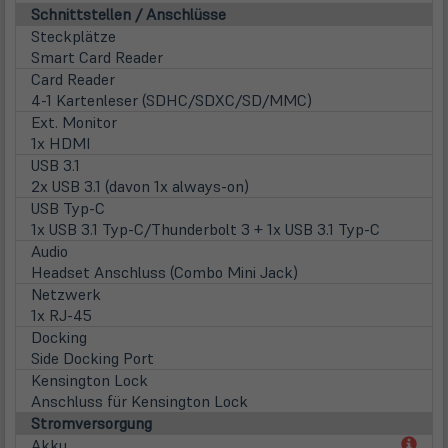
Schnittstellen / Anschlüsse
Steckplätze
Smart Card Reader
Card Reader
4-1 Kartenleser (SDHC/SDXC/SD/MMC)
Ext. Monitor
1x HDMI
USB 3.1
2x USB 3.1 (davon 1x always-on)
USB Typ-C
1x USB 3.1 Typ-C/Thunderbolt 3 + 1x USB 3.1 Typ-C
Audio
Headset Anschluss (Combo Mini Jack)
Netzwerk
1x RJ-45
Docking
Side Docking Port
Kensington Lock
Anschluss für Kensington Lock
Stromversorgung
(öff
Akku