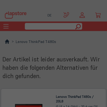
DE
Toggle
navigation
Lenovo ThinkPad T480s
Der Artikel ist leider ausverkauft. Wir
haben die folgenden Alternativen für
dich gefunden.
Lenovo ThinkPad T480s /
20L8
i5 (4 x 1,6 GHz) - 35,6 cm (14