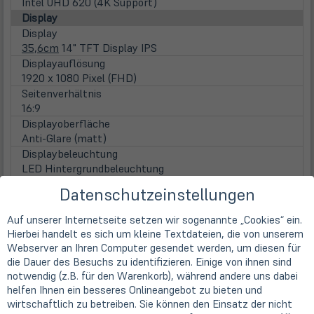
Intel UHD 620 (4K Support)
Display
Display
35,6cm
14" TFT Display IPS
Displayauflösung
1920 x 1080 Pixel (FHD)
Seitenverhältnis
16:9
Displayoberfläche
Anti-Glare (matt)
Displaybeleuchtung
LED Hintergrundbeleuchtung
Touchscreen
Datenschutzeinstellungen
nicht vorhanden
WebCam
Auf unserer Internetseite setzen wir sogenannte „Cookies“ ein.
Webcam
Hierbei handelt es sich um kleine Textdateien, die von unserem
integrierte Low-Light HD Webcam
Webserver an Ihren Computer gesendet werden, um diesen für
Hauptspeicher
die Dauer des Besuchs zu identifizieren. Einige von ihnen sind
inst. Speicher
notwendig (z.B. für den Warenkorb), während andere uns dabei
8 GB DDR4 (1x 8 GB)
helfen Ihnen ein besseres Onlineangebot zu bieten und
wirtschaftlich zu betreiben. Sie können den Einsatz der nicht
max. Speicher