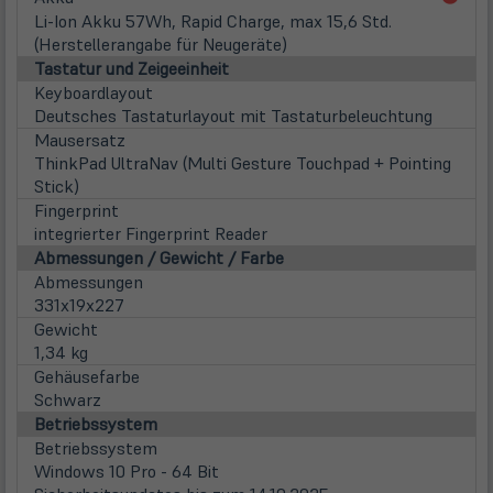
in
Li-Ion Akku 57Wh, Rapid Charge, max 15,6 Std.
neu
(Herstellerangabe für Neugeräte)
Tab)
Tastatur und Zeigeeinheit
Keyboardlayout
Deutsches Tastaturlayout mit Tastaturbeleuchtung
Mausersatz
ThinkPad UltraNav (Multi Gesture Touchpad + Pointing
Stick)
Fingerprint
integrierter Fingerprint Reader
Abmessungen / Gewicht / Farbe
Abmessungen
331x19x227
Gewicht
1,34 kg
Gehäusefarbe
Schwarz
Betriebssystem
Betriebssystem
Windows 10 Pro - 64 Bit