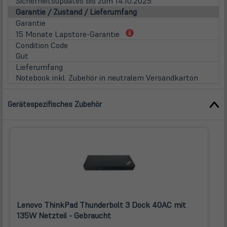
Sicherheitsupdates bis zum 14.10.2025
Garantie / Zustand / Lieferumfang
Garantie
(öffnet
15 Monate Lapstore-Garantie
in
Condition Code
neuem
Gut
Tab)
Lieferumfang
Notebook inkl. Zubehör in neutralem Versandkarton
Gerätespezifisches Zubehör
Lenovo ThinkPad Thunderbolt 3 Dock 40AC mit
135W Netzteil - Gebraucht