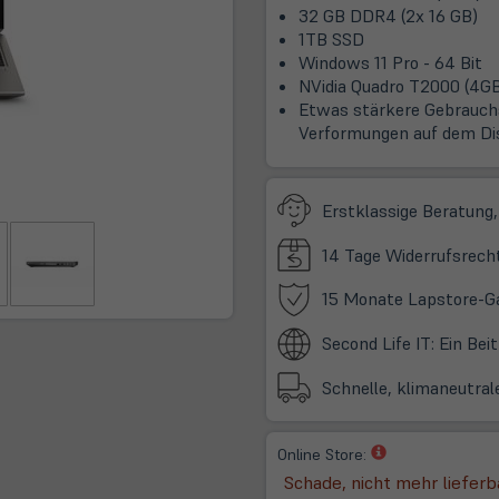
32 GB DDR4 (2x 16 GB)
1TB SSD
Windows 11 Pro - 64 Bit
NVidia Quadro T2000 (4
Etwas stärkere Gebrauchs
Verformungen auf dem Di
Erstklassige Beratung,
14 Tage Widerrufsrech
15 Monate Lapstore-G
Second Life IT: Ein Be
Schnelle, klimaneutral
(öffnet
Online Store:
in
Schade, nicht mehr lieferb
neuem