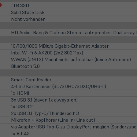
(öffnet
1TB SSD
in
Solid State Disk
neuem
nicht vorhanden
Tab)
HD Audio, Bang & Olufson Stereo Lautsprecher, Dual array
10/100/1000 MBit/s Gigabit-Ethernet Adapter
Intel Wi-Fi 6 AX200 (2x2 802.11ax)
WWAN (UMTS) Modul nicht aufrüstbar (keine Antennen)
Bluetooth 5.0
Smart Card Reader
4-1 SD Kartenleser (SD/SDHC/SDXC/UHS-II)
1x HDMI
3x USB 3.1 (davon 1x always-on)
1x USB 3.2
2x USB 3.1 Typ-C/Thunderbolt 3
Mikrofon + Kopfhörer (Line In+Line out)
via Adapter USB Typ-C zu DisplayPort möglich (Sonderzube
1x RJ-45