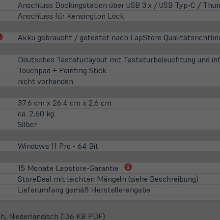
Anschluss Dockingstation über USB 3.x / USB Typ-C / Thun
Anschluss für Kensington Lock
(öffnet
Akku gebraucht / getestet nach LapStore Qualitätsrichtlin
in
neuem
Deutsches Tastaturlayout mit Tastaturbeleuchtung und int
Tab)
Touchpad + Pointing Stick
nicht vorhanden
37.6 cm x 26.4 cm x 2.6 cm
ca. 2,60 kg
Silber
Windows 11 Pro - 64 Bit
(öffnet
15 Monate Lapstore-Garantie
in
StoreDeal mit leichten Mängeln (siehe Beschreibung)
neuem
Lieferumfang gemäß Herstellerangabe
Tab)
(öffnet
h, Niederländisch (136 KB PDF)