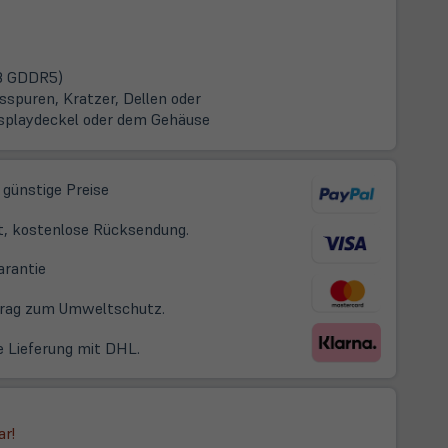
GB GDDR5)
spuren, Kratzer, Dellen oder
splaydeckel oder dem Gehäuse
 günstige Preise
t, kostenlose Rücksendung.
(öffnet
arantie
in
itrag zum Umweltschutz.
neuem
Tab)
e Lieferung mit DHL.
ar!