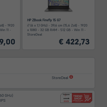
HP ZBook Firefly 15 G7
oll) - 1920
i7 (6 x 1,1 GHz) - 39,6 cm (15,6 Zoll) - 1920
Win 11 -
x 1080 - 32 GB RAM - 512 GB - Win 11 -
StoreDeal
9,00
€ 422,73
(öffnet
StoreDeal
in
neuem
Tab)
,60 GHz)
 IPS