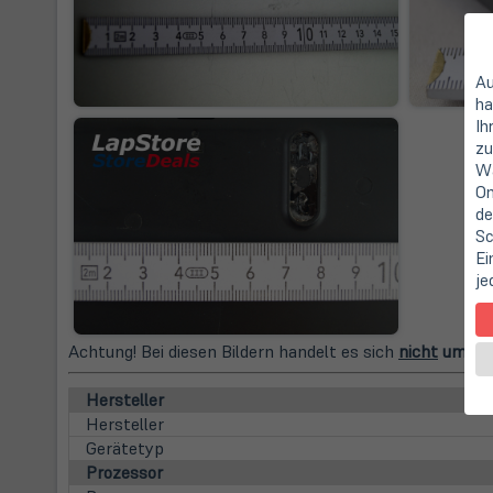
Au
ha
Ih
zu
Wa
On
de
Sc
Ei
je
Achtung! Bei diesen Bildern handelt es sich
nicht
um Fot
Hersteller
Hersteller
Gerätetyp
Prozessor