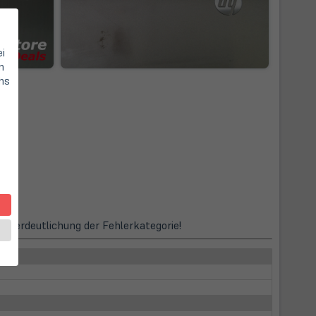
ei
n
hs
zur Verdeutlichung der Fehlerkategorie!