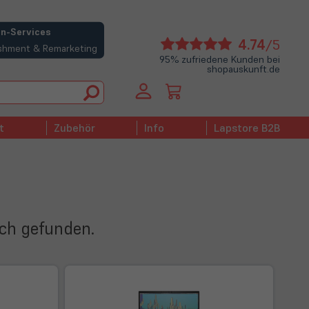
n-Services
(öffne
4.74
/5
bishment & Remarketing
in
95% zufriedene Kunden bei
shopauskunft.de
neue
Tab)
t
Zubehör
Info
Lapstore B2B
ich gefunden.