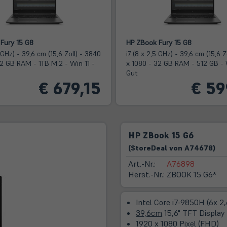
Fury 15 G8
HP ZBook Fury 15 G8
5 GHz) - 39,6 cm (15,6 Zoll) - 3840
i7 (8 x 2,5 GHz) - 39,6 cm (15,6 Z
32 GB RAM - 1TB M.2 - Win 11 -
x 1080 - 32 GB RAM - 512 GB - 
Gut
€ 679,15
€ 59
HP ZBook 15 G6
(
Store
Deal
von
A74678
)
Art.-Nr.:
A76898
Herst.-Nr.:
ZBOOK 15 G6*
Intel Core i7-9850H (6x 2
39,6cm
15,6" TFT Display
1920 x 1080 Pixel (FHD)