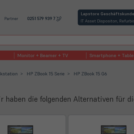
(öffnet in neuem Tab)
Lapstore Geschäftskunde
Partner
0251 579 939 7
IT Asset Dispositon, Refur
Monitor + Beamer + TV
Smartphone + Table
kstation
HP ZBook 15 Serie
HP ZBook 15 G6
Wir haben die folgenden Alternativen für d