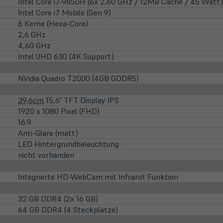
Intel Core i7-9850H (6x 2,60 GHz / 12MB Cache / 45 Watt)
Intel Core i7 Mobile (Gen 9)
6 Kerne (Hexa-Core)
2,6 GHz
4,60 GHz
Intel UHD 630 (4K Support)
NVidia Quadro T2000 (4GB GDDR5)
39,6cm
15,6" TFT Display IPS
1920 x 1080 Pixel (FHD)
16:9
Anti-Glare (matt)
LED Hintergrundbeleuchtung
nicht vorhanden
Integrierte HD-WebCam mit Infrarot Funktion
32 GB DDR4 (2x 16 GB)
64 GB DDR4 (4 Steckplätze)