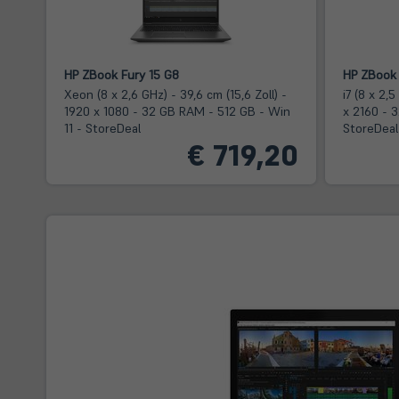
HP ZBook Fury 15 G8
HP ZBook 
Xeon (8 x 2,6 GHz) - 39,6 cm (15,6 Zoll) -
i7 (8 x 2,
1920 x 1080 - 32 GB RAM - 512 GB - Win
x 2160 - 
11 - StoreDeal
StoreDeal
€ 719,20