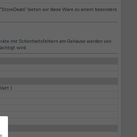
StoreDeals" bieten wir diese Ware zu einem besonders
Geräte mit Schönheitsfehlern am Gehäuse werden von
ächtigt wird.
Watt )
ei