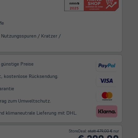
Me
 Nutzungsspuren / Kratzer /
 günstige Preise
t, kostenlose Rücksendung.
(öffnet
arantie
in
itrag zum Umweltschutz.
neuem
Tab)
nd klimaneutrale Lieferung mit DHL.
Store
Deal
:
statt 479,00 €
nur