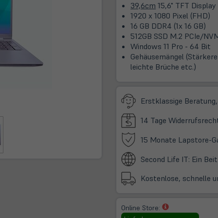
39,6cm
15,6" TFT Display
1920 x 1080 Pixel (FHD)
16 GB DDR4 (1x 16 GB)
512GB SSD M.2 PCIe/NV
Windows 11 Pro - 64 Bit
Gehäusemängel (Stärkere
leichte Brüche etc.)
Erstklassige Beratung,
14 Tage Widerrufsrech
15 Monate Lapstore-G
Second Life IT: Ein Be
Kostenlose, schnelle u
(öffnet
Online Store:
in