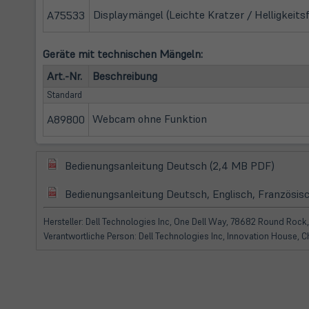
Displaymängel (Leichte Kratzer / Helligkeits
A75533
Geräte mit technischen Mängeln:
Art.-Nr.
Beschreibung
Standard
Webcam ohne Funktion
A89800
(öffnet
(öffnet
Bedienungsanleitung Deutsch (2,4 MB PDF)
in
in
(öffnet
neuem
Bedienungsanleitung Deutsch, Englisch, Französisc
neuem
in
Tab)
Tab)
neuem
Hersteller: Dell Technologies Inc, One Dell Way, 78682 Round Rock,
Tab)
Verantwortliche Person: Dell Technologies Inc, Innovation House, 