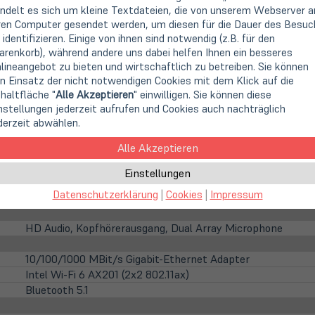
1920 x 1080 Pixel (FHD)
ndelt es sich um kleine Textdateien, die von unserem Webserver a
ren Computer gesendet werden, um diesen für die Dauer des Besuc
16:9
 identifizieren. Einige von ihnen sind notwendig (z.B. für den
Anti-Glare (matt)
renkorb), während andere uns dabei helfen Ihnen ein besseres
LED Hintergrundbeleuchtung
lineangebot zu bieten und wirtschaftlich zu betreiben. Sie können
nicht vorhanden
n Einsatz der nicht notwendigen Cookies mit dem Klick auf die
haltfläche "
Alle Akzeptieren
" einwilligen. Sie können diese
integrierte HD WebCam
nstellungen jederzeit aufrufen und Cookies auch nachträglich
derzeit abwählen.
16 GB DDR4 (1x 16 GB)
Alle Akzeptieren
(öffnet
512GB SSD M.2 PCIe/NVMe
Einstellungen
in
Solid State Disk
neuem
Datenschutzerklärung
|
Cookies
|
Impressum
nicht vorhanden
Tab)
HD Audio, Kopfhörerausgang, Dual Array Microphone
10/100/1000 MBit/s Gigabit-Ethernet Adapter
Intel Wi-Fi 6 AX201 (2x2 802.11ax)
Bluetooth 5.1