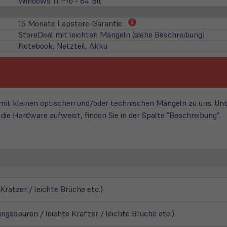
Windows 11 Pro - 64 Bit
(öffnet
15 Monate Lapstore-Garantie
in
StoreDeal mit leichten Mängeln (siehe Beschreibung)
neuem
Notebook, Netzteil, Akku
Tab)
t kleinen optischen und/oder technischen Mängeln zu uns. Unte
ie Hardware aufweist, finden Sie in der Spalte "Beschreibung".
ratzer / leichte Brüche etc.)
gsspuren / leichte Kratzer / leichte Brüche etc.)