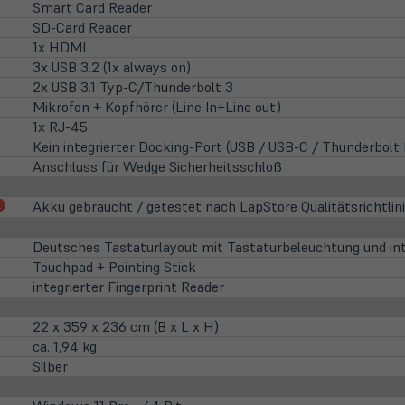
Smart Card Reader
SD-Card Reader
1x HDMI
3x USB 3.2 (1x always on)
2x USB 3.1 Typ-C/Thunderbolt 3
Mikrofon + Kopfhörer (Line In+Line out)
1x RJ-45
Kein integrierter Docking-Port (USB / USB-C / Thunderbol
Anschluss für Wedge Sicherheitsschloß
(öffnet
Akku gebraucht / getestet nach LapStore Qualitätsrichtlin
in
neuem
Deutsches Tastaturlayout mit Tastaturbeleuchtung und int
Tab)
Touchpad + Pointing Stick
integrierter Fingerprint Reader
22 x 359 x 236 cm (B x L x H)
ca. 1,94 kg
Silber