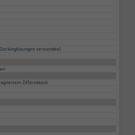
t Dockinglösungen verwenden)
ien
egriertem Ziffernblock