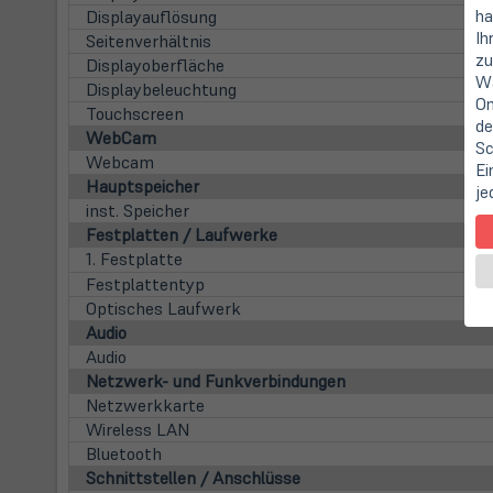
Displayauflösung
ha
Ih
Seitenverhältnis
zu
Displayoberfläche
Wa
Displaybeleuchtung
On
Touchscreen
de
WebCam
Sc
Webcam
Ei
Hauptspeicher
je
inst. Speicher
Festplatten / Laufwerke
1. Festplatte
Festplattentyp
Optisches Laufwerk
Audio
Audio
Netzwerk- und Funkverbindungen
Netzwerkkarte
Wireless LAN
Bluetooth
Schnittstellen / Anschlüsse