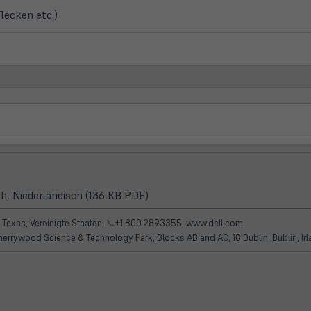
flecken etc.)
(öffnet
h, Niederländisch (136 KB PDF)
in
neuem
 Texas, Vereinigte Staaten,
📞
+1 800 2893355, www.dell.com
Tab)
Cherrywood Science & Technology Park, Blocks AB and AC, 18 Dublin, Dublin, I