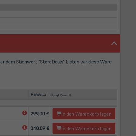
r dem Stichwort "StoreDeals" bieten wir diese Ware
(öffnet in neuem Tab)
Preis
(inkl. USt zzgl.
Versand
)
(öffnet
299,00 €
In den Warenkorb legen
in
neuem
(öffnet
340,09 €
In den Warenkorb legen
Tab)
in