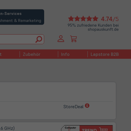
n-Services
(öffne
4.74
/5
bishment & Remarketing
in
95% zufriedene Kunden bei
shopauskunft.de
neue
Tab)
t
Zubehör
Info
Lapstore B2B
(öffnet
StoreDeal
in
neuem
Tab)
2,6 GHz)