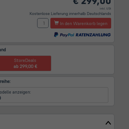
€
299,00
t
inkl. USt
Kostenlose Lieferung innerhalb Deutschlands
m
Menge
In den Warenkorb legen
and
StoreDeals
ab 299,00 €
reihe:
odelle anzeigen:
0