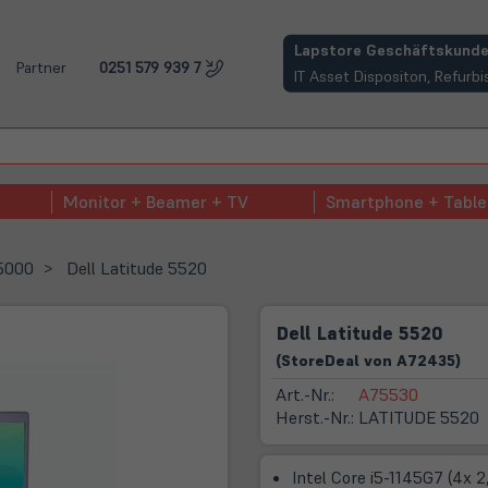
(öffnet in neuem Tab)
Lapstore Geschäftskunde
Partner
0251 579 939 7
IT Asset Dispositon, Refur
Monitor + Beamer + TV
Smartphone + Table
 5000
Dell Latitude 5520
Dell Latitude 5520
(
Store
Deal
von
A72435
)
Art.-Nr.:
A75530
Herst.-Nr.:
LATITUDE 5520
Intel Core i5-1145G7 (4x 