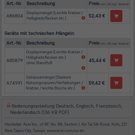
(öffn
Art.-Nr.
Beschreibung
Preis
(inkl. USt zzgl.
Versand
)
Displaymängel (Leichte Kratzer /
A86804
52,43 €
(öffnet
Helligkeitsflecken etc.)
in
neuem
Geräte mit technischen Mängeln:
Tab)
(öffn
Art.-Nr.
Beschreibung
Preis
(inkl. USt zzgl.
Versand
)
Displaymangel (Leichte Kratzer /
(öffnet
Helligkeitsflecken etc.)
A85879
45,44 €
in
ohne Standfuß
neuem
(öffnet
Tab)
in
Gehäusemängel (Stärkere
neuem
A74991
59,42 €
Nutzungsspuren/Verfärbungen /
Tab)
(öffnet
Kratzer / leichte Brüche etc.)
in
neuem
Tab)
Bedienungsanleitung Deutsch, Englisch, Französisch,
(öffnet
(öffnet
Niederländisch (136 KB PDF)
in
in
neuem
neuem
Hersteller: Acer Inc., of 8F, No. 88, Section 1, Xin Tai 5th Road, Xizhi, 221
Tab)
Tab)
New Taipei City, Taiwan, www.acer.com/us-en