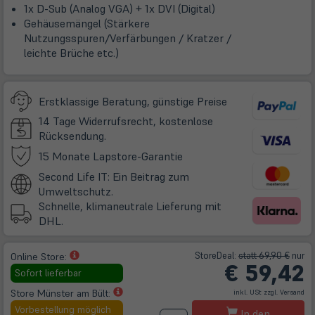
1x D-Sub (Analog VGA) + 1x DVI (Digital)
Gehäusemängel (Stärkere
Nutzungsspuren/Verfärbungen / Kratzer /
leichte Brüche etc.)
Erstklassige Beratung, günstige Preise
14 Tage Widerrufsrecht, kostenlose
Rücksendung.
(öffnet
15 Monate Lapstore-Garantie
in
Second Life IT: Ein Beitrag zum
neuem
Umweltschutz.
Tab)
Schnelle, klimaneutrale Lieferung mit
DHL.
(öffnet
Store
Deal
:
statt 69,90 €
nur
Online Store:
€
59,42
in
Sofort lieferbar
neuem
(öff
(öffnet
Store Münster am Bült:
inkl. USt zzgl.
Versand
Tab)
in
ne
in
M
Vorbestellung möglich
Tab
In den