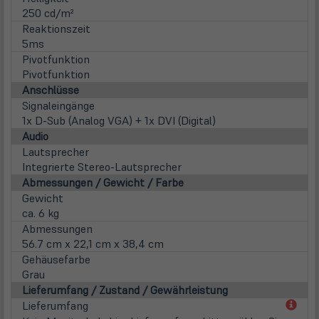
250 cd/m²
Reaktionszeit
5ms
Pivotfunktion
Pivotfunktion
Anschlüsse
Signaleingänge
1x D-Sub (Analog VGA) + 1x DVI (Digital)
Audio
Lautsprecher
Integrierte Stereo-Lautsprecher
Abmessungen / Gewicht / Farbe
Gewicht
ca. 6 kg
Abmessungen
56.7 cm x 22,1 cm x 38,4 cm
Gehäusefarbe
Grau
Lieferumfang / Zustand / Gewährleistung
(öff
Lieferumfang