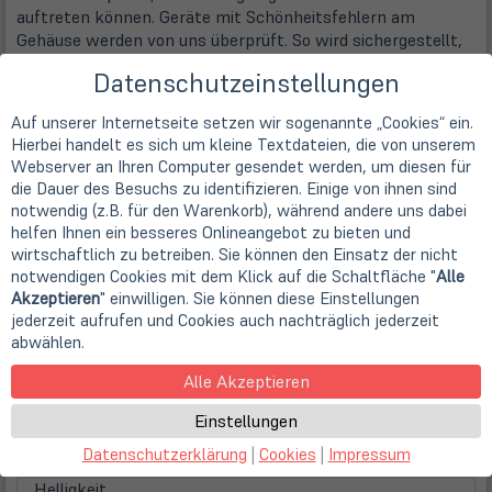
auftreten können. Geräte mit Schönheitsfehlern am
Gehäuse werden von uns überprüft. So wird sichergestellt,
dass die Leistungsfähigkeit und technische Funktionalität
Datenschutzeinstellungen
der Geräte nicht beeinträchtigt wird.
Auf unserer Internetseite setzen wir sogenannte „Cookies“ ein.
Hersteller
Hierbei handelt es sich um kleine Textdateien, die von unserem
Acer
Webserver an Ihren Computer gesendet werden, um diesen für
Bildschirmtyp
die Dauer des Besuchs zu identifizieren. Einige von ihnen sind
Hybrider TFT-Monitor
notwendig (z.B. für den Warenkorb), während andere uns dabei
Technische Daten Display
helfen Ihnen ein besseres Onlineangebot zu bieten und
Bilddiagonale
wirtschaftlich zu betreiben. Sie können den Einsatz der nicht
61,0 cm
(24")
notwendigen Cookies mit dem Klick auf die Schaltfläche "
Alle
Akzeptieren
" einwilligen. Sie können diese Einstellungen
Displaytyp
jederzeit aufrufen und Cookies auch nachträglich jederzeit
Mattiert (Anti-Glare-Type-Display)
abwählen.
Displaytechnologie
TN + LED
Alle Akzeptieren
Auflösung
1920 x 1080 Pixel (FHD, 16:9)
Einstellungen
Kontrast
Datenschutzerklärung
|
Cookies
|
Impressum
8000000:1 (dynamisch)
Helligkeit