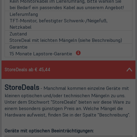
in
Kein Monitorkabel im Lieferumfang, bitte wählen Sie
neu
bei Bedarf ein passendes Kabel aus unserem Angebot!
Tab)
Lieferumfang
TFT-Monitor, befestigter Schwenk-/Neigefuß,
Netzkabel
Zustand
StoreDeal mit leichten Mängeln (siehe Beschreibung)
Garantie
(öffnet
15 Monate Lapstore-Garantie
in
neuem
StoreDeals ab € 45,44
Tab)
Store
Deals
- Manchmal kommen einzelne Geräte mit
kleinen optischen und/oder technischen Mängeln zu uns.
Unter dem Stichwort "StoreDeals" bieten wir diese Ware zu
einem besonders günstigen Preis an. Welche Mängel die
Hardware aufweist, finden Sie in der Spalte "Beschreibung".
Geräte mit optischen Beeinträchtigungen: