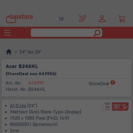
DE
Toggle
navigation
24" bis 26"
Acer B246HL
(
Store
Deal
von
A43906
)
(öffnet
Art.-Nr.:
A74991
StoreDeal
in
Herst.-Nr.:
B246HL
neuem
Tab)
61,0 cm
(24")
Mattiert (Anti-Glare-Type-Display)
1920 x 1080 Pixel (FHD, 16:9)
8000000:1 (dynamisch)
5ms