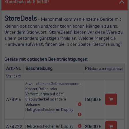
StoreDeals ab € 160,30
Store
Deals
- Manchmal kommen einzelne Geräte mit
kleinen optischen und/oder technischen Mängeln zu uns.
Unter dem Stichwort "StoreDeals" bieten wir diese Ware zu
einem besonders günstigen Preis an. Welche Mängel die
Hardware aufweist, finden Sie in der Spalte "Beschreibung".
Geräte mit optischen Beeinträchtigungen:
(öffn
Art.-Nr.
Beschreibung
Preis
(inkl. USt zzgl.
Versand
)
Standard
Etwas stärkere Gebrauchsspuren,
Kratzer, Dellen oder
Verformungen auf dem
A74916
160,30 €
Displaydeckel oder dem
(öffnet
Gehäuse
in
Helligkeitsflecken im Display
neuem
(öffnet
Tab)
in
neuem
A74722
(öffnet
206,10 €
Helligkeitsflecken im Display