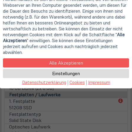
Webserver an Ihren Computer gesendet werden, um diesen für
Seitenverhältnis
die Dauer des Besuchs zu identifizieren. Einige von ihnen sind
16:9
notwendig (z.B. für den Warenkorb), während andere uns dabei
Displayoberfläche
helfen Ihnen ein besseres Onlineangebot zu bieten und
Anti-Glare (matt)
wirtschaftlich zu betreiben. Sie können den Einsatz der nicht
Displaybeleuchtung
notwendigen Cookies mit dem Klick auf die Schaltfläche "
Alle
LED Hintergrundbeleuchtung
Akzeptieren
" einwilligen. Sie können diese Einstellungen
Touchscreen
jederzeit aufrufen und Cookies auch nachträglich jederzeit
nicht vorhanden
abwählen.
WebCam
Alle Akzeptieren
Webcam
integrierte HD WebCam
Einstellungen
Hauptspeicher
inst. Speicher
Datenschutzerklärung
|
Cookies
|
Impressum
16 GB DDR4 (2x 8 GB)
Festplatten / Laufwerke
(öff
1. Festplatte
in
512GB SSD
neu
Festplattentyp
Tab)
Solid State Disk
Optisches Laufwerk