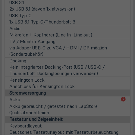
USB 3.1
2x USB 3.1 (davon 1x always-on)
USB Typ-C
1x USB 3.1 Typ-C/Thunderbolt 3
Audio
Mikrofon + Kopfhörer (Line In+Line out)
TV / Monitor Ausgang
via Adaper USB-C zu VGA / HDMI / DP möglich
(Sonderzubehör)
Docking
Kein integrierter Docking-Port (USB / USB-C /
Thunderbolt Dockinglösungen verwenden)
Kensington Lock
Anschluss für Kensington Lock
Stromversorgung
(öff
Akku
in
Akku gebraucht / getestet nach LapStore
neu
Qualitätsrichtlinien
Tab)
Tastatur und Zeigeeinheit
Keyboardlayout
Deutsches Tastaturlayout mit Tastaturbeleuchtung