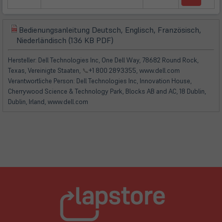
Tab)
in
neuem
Tab)
Bedienungsanleitung Deutsch, Englisch, Französisch,
(öffnet
(öffnet
Niederländisch (136 KB PDF)
in
in
neuem
neuem
Hersteller: Dell Technologies Inc, One Dell Way, 78682 Round Rock,
Tab)
Tab)
Texas, Vereinigte Staaten,
📞
+1 800 2893355, www.dell.com
Verantwortliche Person: Dell Technologies Inc, Innovation House,
Cherrywood Science & Technology Park, Blocks AB and AC, 18 Dublin,
Dublin, Irland, www.dell.com