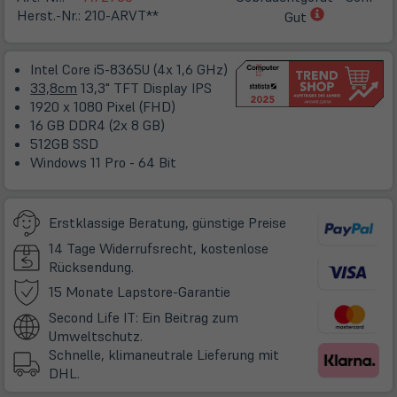
(öffnet
Herst.-Nr.:
210-ARVT**
Gut
in
neuem
Intel Core i5-8365U (4x 1,6 GHz)
Tab)
33,8cm
13,3" TFT Display IPS
1920 x 1080 Pixel (FHD)
16 GB DDR4 (2x 8 GB)
512GB SSD
Windows 11 Pro - 64 Bit
Erstklassige Beratung, günstige Preise
14 Tage Widerrufsrecht, kostenlose
Rücksendung.
(öffnet
15 Monate Lapstore-Garantie
in
Second Life IT: Ein Beitrag zum
neuem
Umweltschutz.
Tab)
Schnelle, klimaneutrale Lieferung mit
DHL.