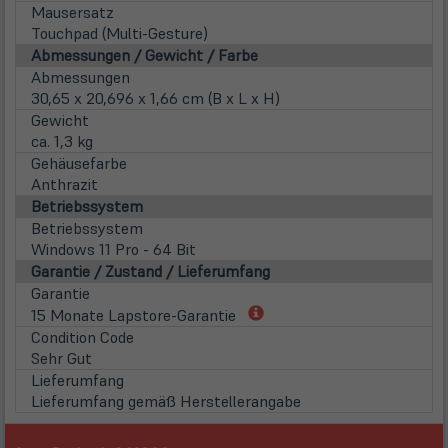
Mausersatz
Touchpad (Multi-Gesture)
Abmessungen / Gewicht / Farbe
Abmessungen
30,65 x 20,696 x 1,66 cm (B x L x H)
Gewicht
ca. 1,3 kg
Gehäusefarbe
Anthrazit
Betriebssystem
Betriebssystem
Windows 11 Pro - 64 Bit
Garantie / Zustand / Lieferumfang
Garantie
(öffnet
15 Monate Lapstore-Garantie
in
Condition Code
neuem
Sehr Gut
Tab)
Lieferumfang
Lieferumfang gemäß Herstellerangabe