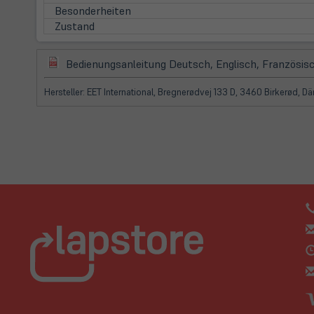
Besonderheiten
Zustand
(öffnet
Bedienungsanleitung Deutsch, Englisch, Französisc
in
neuem
Hersteller: EET International, Bregnerødvej 133 D, 3460 Birkerød, 
Tab)