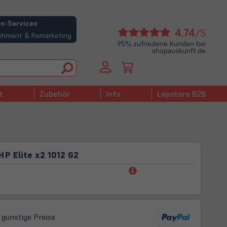
n-Services
(öffne
4.74
/5
bishment & Remarketing
in
95% zufriedene Kunden bei
shopauskunft.de
neue
Tab)
t
Zubehör
Info
Lapstore B2B
P Elite x2 1012 G2
(öffnet
in
neuem
Tab)
 günstige Preise