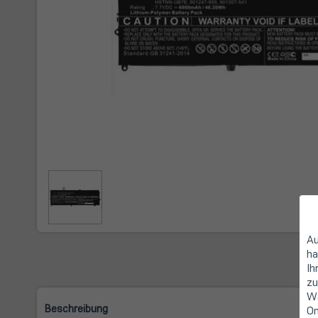
Au
ha
Ih
zu
Wa
Beschreibung
On