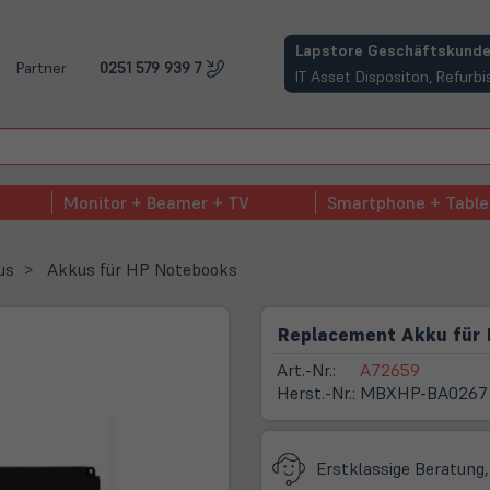
(öffnet in neuem Tab)
Lapstore Geschäftskunde
Partner
0251 579 939 7
IT Asset Dispositon, Refur
Monitor + Beamer + TV
Smartphone + Table
us
Akkus für HP Notebooks
Replacement Akku für H
Art.-Nr.:
A72659
Herst.-Nr.:
MBXHP-BA0267
Erstklassige Beratung,