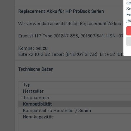
de
Sc
Replacement Akku für HP ProBook Serien
Ei
je
Wir verwenden ausschließlich Replacement Akkus führen
Ersetzt HP Type 901247-855, 901307-541, HSN-I07C,
Kompatibel zu:
Elite x2 1012 G2 Tablet (ENERGY STAR), Elite x2 1012 G2
Technische Daten
Typ
Hersteller
Teilenummer
Kompatibilität
Kompatibel zu Hersteller / Serien
Nennkapazität