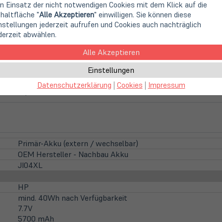
n Einsatz der nicht notwendigen Cookies mit dem Klick auf die
haltfläche "
Alle Akzeptieren
" einwilligen. Sie können diese
nstellungen jederzeit aufrufen und Cookies auch nachträglich
derzeit abwählen.
der OEM-Anbieter (z.B. CoreParts, Green Cell, Patona o.ä)
Alle Akzeptieren
 HSTNN-UB7E, J104XL, JI04047XL, JI04XL
Einstellungen
Datenschutzerklärung
|
Cookies
|
Impressum
 Tablet, Elite x2 1012 G2 Base Model Tablet
Primär-Akku (extern / wechselbar)
OEM Hersteller - Nachbau Akku
JI04XL
HP
mind. 40Wh nach Verfügbarkeit
7.7V
5700 mAh