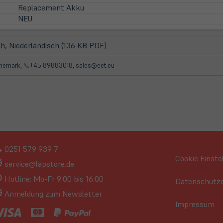
Replacement Akku
NEU
(öffnet
h, Niederländisch (136 KB PDF)
in
neuem
Dänemark,
📞
+45 89883018, sales@eet.eu
Tab)
0251 579 939 7
Cookie Einste
service@lapstore.de
Hotline: Mo-Fr 9:00 bis 16:00
Datenschutze
Anmeldung zum Newsletter
Impressum