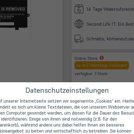
14 Tage Widerrufsrech
Second Life IT: Ein Be
Schnelle, klimaneutral
(öffnet
Online Store:
in
ca. 4-5 Werktage Lieferzeit
neuem
verfügbar: 7 Stück
Tab)
(öffne
Store Münster am Bült:
Datenschutzeinstellungen
in
Vorbestellung möglich
neue
f unserer Internetseite setzen wir sogenannte „Cookies“ ein. Hierb
Tab)
ndelt es sich um kleine Textdateien, die von unserem Webserver a
ren Computer gesendet werden, um diesen für die Dauer des Besuc
 identifizieren. Einige von ihnen sind notwendig (z.B. für den
renkorb), während andere uns dabei helfen Ihnen ein besseres
lineangebot zu bieten und wirtschaftlich zu betreiben. Sie können