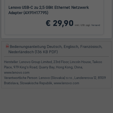
Lenovo USB-C zu 2,5 GBit Ethernet Netzwerk
Adapter (4X91H17795)
(öffnet
€ 29,90
in
inkl. USt zzgl.
Versand
neuem
Tab)
Bedienungsanleitung Deutsch, Englisch, Französisch,
(öffnet
(öffnet
Niederländisch (136 KB PDF)
in
in
neuem
neuem
Hersteller: Lenovo Group Limited, 23rd Floor, Lincoln House, Taikoo
Tab)
Tab)
Place, 979 King's Road, Quarry Bay, Hong Kong, China,
www.lenovo.com
Verantwortliche Person: Lenovo (Slovakia) s.r.o., Landererova 12, 81109
Bratislava, Slowakische Republik, www.lenovo.com