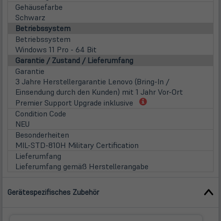
Gehäusefarbe
Schwarz
Betriebssystem
Betriebssystem
Windows 11 Pro - 64 Bit
Garantie / Zustand / Lieferumfang
Garantie
3 Jahre Herstellergarantie Lenovo (Bring-In /
Einsendung durch den Kunden) mit 1 Jahr Vor-Ort
(öffnet
Premier Support Upgrade inklusive
in
Condition Code
neuem
NEU
Tab)
Besonderheiten
MIL-STD-810H Military Certification
Lieferumfang
Lieferumfang gemäß Herstellerangabe
Gerätespezifisches Zubehör