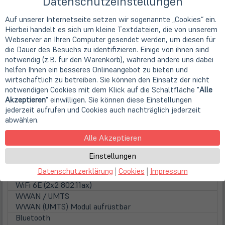
Datenschutzeinstellungen
inst. Speicher
16 GB DDR5 (1x 16 GB)
Auf unserer Internetseite setzen wir sogenannte „Cookies“ ein.
Festplatten / Laufwerke
Hierbei handelt es sich um kleine Textdateien, die von unserem
(öff
1. Festplatte
Webserver an Ihren Computer gesendet werden, um diesen für
in
512GB SSD M.2 PCIe/NVMe (4.0x4 / OPAL)
die Dauer des Besuchs zu identifizieren. Einige von ihnen sind
neu
Festplattentyp
notwendig (z.B. für den Warenkorb), während andere uns dabei
Tab)
Solid State Disk
helfen Ihnen ein besseres Onlineangebot zu bieten und
Optisches Laufwerk
wirtschaftlich zu betreiben. Sie können den Einsatz der nicht
nicht vorhanden
notwendigen Cookies mit dem Klick auf die Schaltfläche "
Alle
Audio
Akzeptieren
" einwilligen. Sie können diese Einstellungen
Audio
jederzeit aufrufen und Cookies auch nachträglich jederzeit
HD Audio, 2x 2 Watt, Dual Array Microphone &
abwählen.
Kopfhörerausgang
Alle Akzeptieren
Netzwerk- und Funkverbindungen
Netzwerkkarte
Einstellungen
10/100/1000 MBit/s Gigabit-Ethernet Adapter
Datenschutzerklärung
|
Cookies
|
Impressum
Wireless LAN
WiFi 6E (2x2 802.11ax)
WWAN / UMTS
WWAN (UMTS) Modul aufrüstbar
Bluetooth