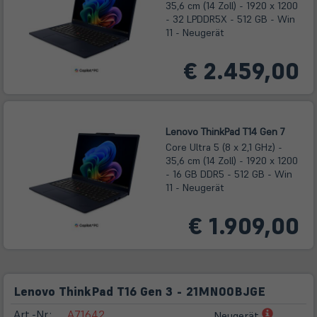
35,6 cm (14 Zoll) - 1920 x 1200
- 32 LPDDR5X - 512 GB - Win
11 - Neugerät
€ 2.459,00
Lenovo ThinkPad T14 Gen 7
Core Ultra 5 (8 x 2,1 GHz) -
35,6 cm (14 Zoll) - 1920 x 1200
- 16 GB DDR5 - 512 GB - Win
11 - Neugerät
€ 1.909,00
Lenovo ThinkPad T16 Gen 3 - 21MN00BJGE
(öffnet
Art.-Nr.:
A71642
Neugerät