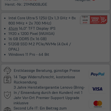
in
Herst.-Nr.:
21MN00BJGE
neuem
Tab)
Intel Core Ultra 5 125U (2x 1,3 GHz + 8x
800 MHz + 2x 700 MHz)
41cm
16,0" TFT Display IPS
1920 x 1200 Pixel (WUXGA)
16 GB DDR5 (1x 16 GB)
512GB SSD M.2 PCIe/NVMe (4.0x4 /
OPAL)
Windows 11 Pro - 64 Bit
Erstklassige Beratung, günstige Preise
14 Tage Widerrufsrecht, kostenlose
Rücksendung.
3 Jahre Herstellergarantie Lenovo (Bring-
In / Einsendung durch den Kunden) mit 1
Jahr Vor-Ort Premier Support Upgrade
(öffnet
inklusive
in
Second Life IT: Ein Beitrag zum