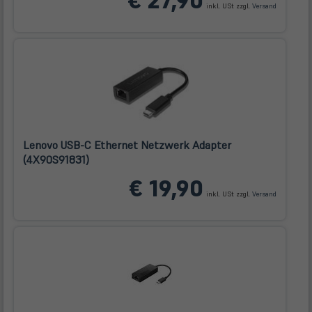
€ 27,90
inkl. USt zzgl.
Versand
neuem
Tab)
Lenovo USB-C Ethernet Netzwerk Adapter
(4X90S91831)
(öffnet
€ 19,90
in
inkl. USt zzgl.
Versand
neuem
Tab)