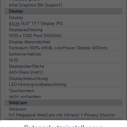
Intel Graphics (8k Support)
Display
Display
41cm
16,0" TFT Display IPS
Displayauflösung
1920 x 1200 Pixel (WUXGA)
Display Besonderheit
Farbraum 100% sRGB, LowPower Display 400nits
Seitenverhältnis
16:10
Displayoberfläche
Anti-Glare (matt)
Displaybeleuchtung
LED Hintergrundbeleuchtung
Touchscreen
nicht vorhanden
WebCam
Webcam
5.0 Megapixel WebCam mit Infrarot + Privacy Shutter
Hauptspeicher