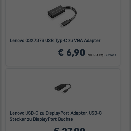
Lenovo 03X7378 USB Typ-C zu VGA Adapter
(öffnet
€ 6,90
in
inkl. USt zzgl.
Versand
neuem
Tab)
Lenovo USB-C zu DisplayPort Adapter, USB-C
Stecker zu DisplayPort Buchse
(öffnet
in