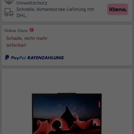
neuem
Umweltschutz.
Tab)
Schnelle, klimaneutrale Lieferung mit
DHL.
(öffnet
Online Store:
in
Schade, nicht mehr
neuem
lieferbar!
Tab)