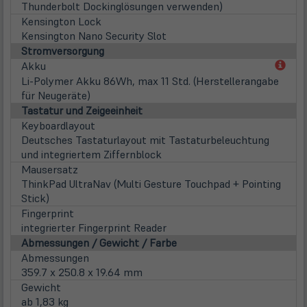
Thunderbolt Dockinglösungen verwenden)
Kensington Lock
Kensington Nano Security Slot
Stromversorgung
(öff
Akku
in
Li-Polymer Akku 86Wh, max 11 Std. (Herstellerangabe
neu
für Neugeräte)
Tab)
Tastatur und Zeigeeinheit
Keyboardlayout
Deutsches Tastaturlayout mit Tastaturbeleuchtung
und integriertem Ziffernblock
Mausersatz
ThinkPad UltraNav (Multi Gesture Touchpad + Pointing
Stick)
Fingerprint
integrierter Fingerprint Reader
Abmessungen / Gewicht / Farbe
Abmessungen
359.7 x 250.8 x 19.64 mm
Gewicht
ab 1,83 kg