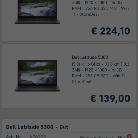
Zoll) - 1920 x 1080 - 16 GB
RAM - 256 GB SSD M.2 - Win
11 - StoreDeal
€ 224,10
Dell Latitude 5300
i5 (4 x 1,6 GHz) - 33,8 cm (13,3
Zoll) - 1920 x 1080 - 16 GB
RAM - 256 GB SSD - Win 11 -
StoreDeal
€ 139,00
Dell Latitude 5300 - Gut
(öf
Art.-Nr.:
A70755
Gebrauchtgerät - Gut