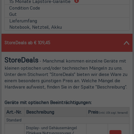
(öffnet
15 Monate Lapstore-Garantie
in
Condition Code
neuem
Gut
Tab)
Lieferumfang
Notebook, Netzteil, Akku
StoreDeals ab € 109,45
Store
Deals
- Manchmal kommen einzelne Geräte mit
kleinen optischen und/oder technischen Mängeln zu uns.
Unter dem Stichwort "StoreDeals" bieten wir diese Ware zu
einem besonders günstigen Preis an. Welche Mängel die
Hardware aufweist, finden Sie in der Spalte "Beschreibung".
Geräte mit optischen Beeinträchtigungen:
(öffn
Art.-Nr.
Beschreibung
Preis
(inkl. USt zzgl.
Versand
)
Standard
Display- und Gehäusemängel
(Stärkere Nutzungsspuren /