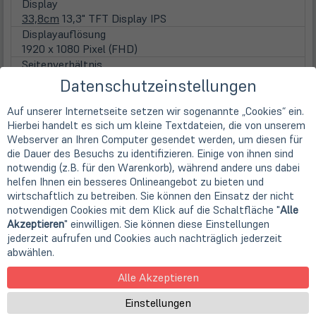
Display
33,8cm
13,3" TFT Display IPS
Displayauflösung
1920 x 1080 Pixel (FHD)
Seitenverhältnis
16:9
Datenschutzeinstellungen
Displayoberfläche
Anti-Glare (matt)
Auf unserer Internetseite setzen wir sogenannte „Cookies“ ein.
Displaybeleuchtung
Hierbei handelt es sich um kleine Textdateien, die von unserem
Webserver an Ihren Computer gesendet werden, um diesen für
LED Hintergrundbeleuchtung
die Dauer des Besuchs zu identifizieren. Einige von ihnen sind
Touchscreen
notwendig (z.B. für den Warenkorb), während andere uns dabei
nicht vorhanden
helfen Ihnen ein besseres Onlineangebot zu bieten und
WebCam
wirtschaftlich zu betreiben. Sie können den Einsatz der nicht
Webcam
notwendigen Cookies mit dem Klick auf die Schaltfläche "
Alle
integrierte HD WebCam
Akzeptieren
" einwilligen. Sie können diese Einstellungen
Hauptspeicher
jederzeit aufrufen und Cookies auch nachträglich jederzeit
inst. Speicher
abwählen.
16 GB DDR4 (2x 8 GB)
Alle Akzeptieren
Festplatten / Laufwerke
(öff
1. Festplatte
Einstellungen
in
256GB SSD