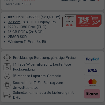
in
Herst.-Nr.:
5300
ne
Ta
Intel Core i5-8365U (4x 1,6 GHz)
33,8cm
13,3" TFT Display IPS
1920 x 1080 Pixel (FHD)
16 GB DDR4 (2x 8 GB)
256GB SSD
Windows 11 Pro - 64 Bit
Erstklassige Beratung, günstige Preise
14 Tage Widerrufsrecht, kostenlose
Rücksendung.
(öffnet
15 Monate Lapstore-Garantie
in
Second Life IT: Ein Beitrag zum
neuem
Umweltschutz.
Tab)
Schnelle, klimaneutrale Lieferung mit
DHL.