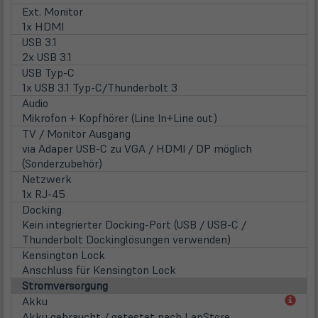
Ext. Monitor
1x HDMI
USB 3.1
2x USB 3.1
USB Typ-C
1x USB 3.1 Typ-C/Thunderbolt 3
Audio
Mikrofon + Kopfhörer (Line In+Line out)
TV / Monitor Ausgang
via Adaper USB-C zu VGA / HDMI / DP möglich
(Sonderzubehör)
Netzwerk
1x RJ-45
Docking
Kein integrierter Docking-Port (USB / USB-C /
Thunderbolt Dockinglösungen verwenden)
Kensington Lock
Anschluss für Kensington Lock
Stromversorgung
(öff
Akku
in
Akku gebraucht / getestet nach LapStore