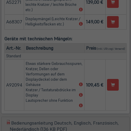
A52271
139,00 €
leichte Kratzer / leichte Brüche
(öffnet
etc.)
in
Displaymängel (Leichte Kratzer /
neuem
A68307
149,00 €
(öffnet
Helligkeitsflecken etc.)
Tab)
in
neuem
Geräte mit technischen Mängeln:
Tab)
(öffn
Art.-Nr.
Beschreibung
Preis
(inkl. USt zzgl.
Versand
)
Standard
Etwas stärkere Gebrauchsspuren,
Kratzer, Dellen oder
Verformungen auf dem
Displaydeckel oder dem
A92094
(öffnet
109,45 €
Gehäuse
in
Kratzer / Tastaturabdrücke im
neuem
(öffnet
Display
Tab)
in
Lautsprecher ohne Funktion
neuem
(öffnet
Tab)
in
neuem
Tab)
Bedienungsanleitung Deutsch, Englisch, Französisch,
(öffnet
(öffnet
Niederländisch (136 KB PDF)