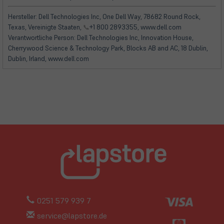
in
in
neuem
neuem
Hersteller: Dell Technologies Inc, One Dell Way, 78682 Round Rock,
Tab)
Tab)
Texas, Vereinigte Staaten,
📞
+1 800 2893355, www.dell.com
Verantwortliche Person: Dell Technologies Inc, Innovation House,
Cherrywood Science & Technology Park, Blocks AB and AC, 18 Dublin,
Dublin, Irland, www.dell.com
0251 579 939 7
service@lapstore.de