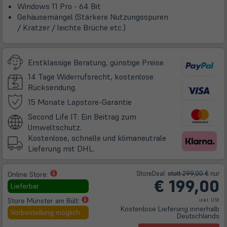
Windows 11 Pro - 64 Bit
Gehäusemängel (Stärkere Nutzungsspuren
/ Kratzer / leichte Brüche etc.)
Erstklassige Beratung, günstige Preise
14 Tage Widerrufsrecht, kostenlose
Rücksendung.
(öffnet
15 Monate Lapstore-Garantie
in
Second Life IT: Ein Beitrag zum
neuem
Umweltschutz.
Tab)
Kostenlose, schnelle und klimaneutrale
Lieferung mit DHL.
(öffnet
Store
Deal
:
statt 299,00 €
nur
Online Store:
€
199,00
in
Lieferbar
neuem
(öffnet
Store Münster am Bült:
inkl. USt
Tab)
Kostenlose Lieferung innerhalb
in
Vorbestellung möglich
Deutschlands
neuem