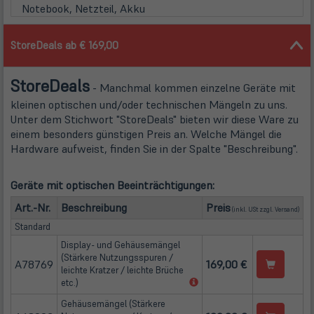
Notebook, Netzteil, Akku
StoreDeals ab € 169,00
Store
Deals
- Manchmal kommen einzelne Geräte mit
kleinen optischen und/oder technischen Mängeln zu uns.
Unter dem Stichwort "StoreDeals" bieten wir diese Ware zu
einem besonders günstigen Preis an. Welche Mängel die
Hardware aufweist, finden Sie in der Spalte "Beschreibung".
Geräte mit optischen Beeinträchtigungen:
(öffn
Art.-Nr.
Beschreibung
Preis
(inkl. USt zzgl.
Versand
)
Standard
Display- und Gehäusemängel
(Stärkere Nutzungsspuren /
A78769
169,00 €
leichte Kratzer / leichte Brüche
(öffnet
etc.)
in
Gehäusemängel (Stärkere
neuem