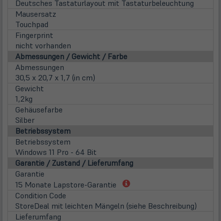
Deutsches Tastaturlayout mit Tastaturbeleuchtung
Mausersatz
Touchpad
Fingerprint
nicht vorhanden
Abmessungen / Gewicht / Farbe
Abmessungen
30,5 x 20,7 x 1,7 (in cm)
Gewicht
1,2kg
Gehäusefarbe
Silber
Betriebssystem
Betriebssystem
Windows 11 Pro - 64 Bit
Garantie / Zustand / Lieferumfang
Garantie
(öffnet
15 Monate Lapstore-Garantie
in
Condition Code
neuem
StoreDeal mit leichten Mängeln (siehe Beschreibung)
Tab)
Lieferumfang