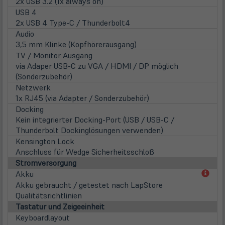
2x USB 3.2 (1x always on)
USB 4
2x USB 4 Type-C / Thunderbolt4
Audio
3,5 mm Klinke (Kopfhörerausgang)
TV / Monitor Ausgang
via Adaper USB-C zu VGA / HDMI / DP möglich
(Sonderzubehör)
Netzwerk
1x RJ45 (via Adapter / Sonderzubehör)
Docking
Kein integrierter Docking-Port (USB / USB-C /
Thunderbolt Dockinglösungen verwenden)
Kensington Lock
Anschluss für Wedge Sicherheitsschloß
Stromversorgung
(öff
Akku
in
Akku gebraucht / getestet nach LapStore
neu
Qualitätsrichtlinien
Tab)
Tastatur und Zeigeeinheit
Keyboardlayout