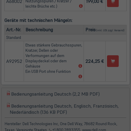
A68002
199,00 €
Nutzungsspuren / Kratzer /
Tab)
(öffnet
leichte Brüche etc.)
in
neuem
Geräte mit technischen Mängeln:
Tab)
(öffne
Art.-Nr.
Beschreibung
Preis
(inkl. USt zzgl.
Versand
)
Standard
Etwas stärkere Gebrauchsspuren,
Kratzer, Dellen oder
Verformungen auf dem
A92952
224,25 €
Displaydeckel oder dem
(öffnet
Gehäuse
in
Ein USB Port ohne Funktion
neuem
(öffnet
Tab)
in
neuem
Tab)
(öffnet
Bedienungsanleitung Deutsch (2,2 MB PDF)
(öffnet
in
in
Bedienungsanleitung Deutsch, Englisch, Französisch,
neuem
(öffnet
(öffnet
neuem
Niederländisch (136 KB PDF)
Tab)
in
in
Tab)
neuem
neuem
Hersteller: Dell Technologies Inc, One Dell Way, 78682 Round Rock,
Tab)
Tab)
Texas, Vereinigte Staaten,
📞
+1 800 2893355, www.dell.com