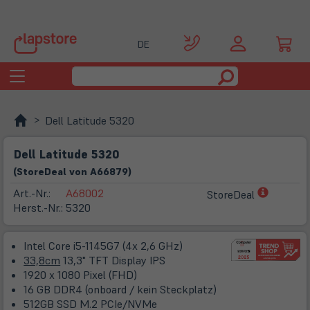
DE
Toggle
navigation
Dell Latitude 5320
Dell Latitude 5320
(
Store
Deal
von
A66879
)
(öffnet
Art.-Nr.:
A68002
StoreDeal
in
Herst.-Nr.:
5320
neuem
Tab)
Intel Core i5-1145G7 (4x 2,6 GHz)
33,8cm
13,3" TFT Display IPS
1920 x 1080 Pixel (FHD)
16 GB DDR4 (onboard / kein Steckplatz)
512GB SSD M.2 PCIe/NVMe