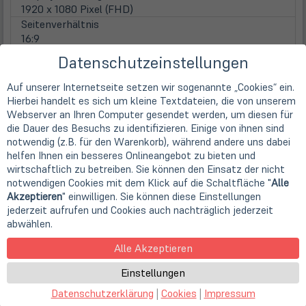
1920 x 1080 Pixel (FHD)
Seitenverhältnis
16:9
Displayoberfläche
Datenschutzeinstellungen
Anti-Glare (matt)
Displaybeleuchtung
Auf unserer Internetseite setzen wir sogenannte „Cookies“ ein.
LED Hintergrundbeleuchtung
Hierbei handelt es sich um kleine Textdateien, die von unserem
Touchscreen
Webserver an Ihren Computer gesendet werden, um diesen für
nicht vorhanden
die Dauer des Besuchs zu identifizieren. Einige von ihnen sind
WebCam
notwendig (z.B. für den Warenkorb), während andere uns dabei
helfen Ihnen ein besseres Onlineangebot zu bieten und
Webcam
wirtschaftlich zu betreiben. Sie können den Einsatz der nicht
integrierte HD WebCam
notwendigen Cookies mit dem Klick auf die Schaltfläche "
Alle
Hauptspeicher
Akzeptieren
" einwilligen. Sie können diese Einstellungen
inst. Speicher
jederzeit aufrufen und Cookies auch nachträglich jederzeit
16 GB DDR4 (onboard / kein Steckplatz)
abwählen.
Festplatten / Laufwerke
(öff
1. Festplatte
Alle Akzeptieren
in
512GB SSD M.2 PCIe/NVMe
Einstellungen
neu
Festplattentyp
Tab)
Solid State Disk
Datenschutzerklärung
|
Cookies
|
Impressum
Optisches Laufwerk