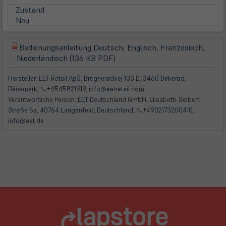
Zustand
Neu
Bedienungsanleitung Deutsch, Englisch, Französisch,
(öffnet
(öffnet
Niederländisch (136 KB PDF)
in
in
neuem
neuem
Hersteller: EET Retail ApS, Bregnerødvej 133 D, 3460 Birkerød,
Tab)
Tab)
Dänemark,
📞
+4545821919, info@eetretail.com
Verantwortliche Person: EET Deutschland GmbH, Elisabeth-Selbert-
Straße 5a, 40764 Langenfeld, Deutschland,
📞
+4902173200410,
info@eet.de