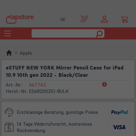
DE
Toggle
navigation
Apple
eSTUFF NEW YORK Mirror Pencil Case for iPad
10.9 10th gen 2022 - Black/Clear
(öffnet
Art.-Nr.:
A67743
in
Herst.-Nr.:
ES68200251-BULK
neuem
Tab)
Erstklassige Beratung, günstige Preise
14 Tage Widerrufsrecht, kostenlose
Rücksendung.