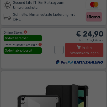
Second Life IT: Ein Beitrag zum
Umweltschutz.
Schnelle, klimaneutrale Lieferung mit
DHL.
€
24,90
(öffnet
Online Store:
in
Sofort lieferbar
(öff
inkl. USt zzgl.
Versand
neuem
in
ne
(öffnet
Store Münster am Bült:
M
Tab)
Tab
In den
in
Sofort abholbereit
Warenkorb legen
neuem
Tab)