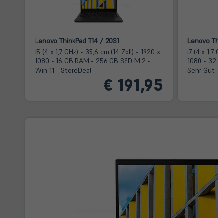
Lenovo ThinkPad T14 / 20S1
Lenovo Th
i5 (4 x 1,7 GHz) - 35,6 cm (14 Zoll) - 1920 x
i7 (4 x 1,7
1080 - 16 GB RAM - 256 GB SSD M.2 -
1080 - 32
Win 11 - StoreDeal
Sehr Gut
€ 191,95