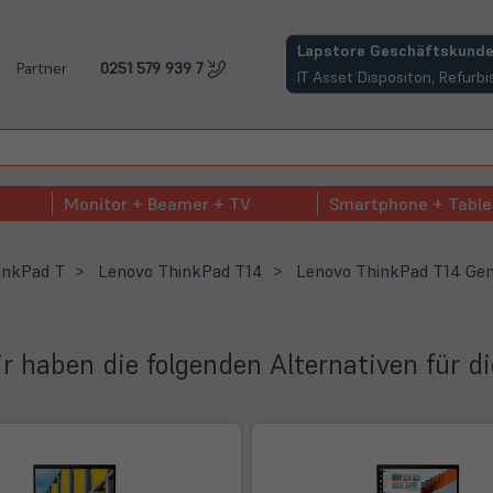
(öffnet in neuem Tab)
Lapstore Geschäftskunde
Partner
0251 579 939 7
IT Asset Dispositon, Refur
Monitor + Beamer + TV
Smartphone + Table
inkPad T
Lenovo ThinkPad T14
Lenovo ThinkPad T14 Gen
Wir haben die folgenden Alternativen für d