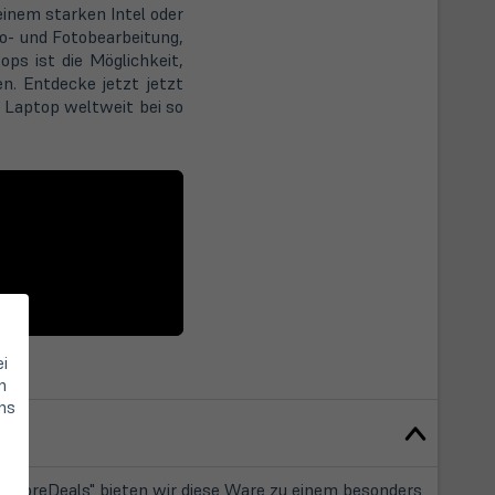
einem starken Intel oder
o- und Fotobearbeitung,
ps ist die Möglichkeit,
n. Entdecke jetzt jetzt
 Laptop weltweit bei so
ei
n
hs
StoreDeals" bieten wir diese Ware zu einem besonders