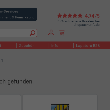
n-Services
(öffne
4.74
/5
bishment & Remarketing
in
95% zufriedene Kunden bei
shopauskunft.de
neue
Tab)
t
Zubehör
Info
Lapstore B2B
 1
ich gefunden.