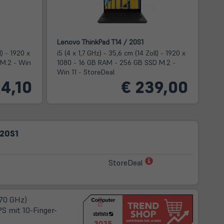
Lenovo ThinkPad T14 / 20S1
l) - 1920 x
i5 (4 x 1,7 GHz) - 35,6 cm (14 Zoll) - 1920 x
 M.2 - Win
1080 - 16 GB RAM - 256 GB SSD M.2 -
Win 11 - StoreDeal
4,10
€ 239,00
 20S1
(öffnet
StoreDeal
in
neuem
Tab)
,70 GHz)
PS mit 10-Finger-