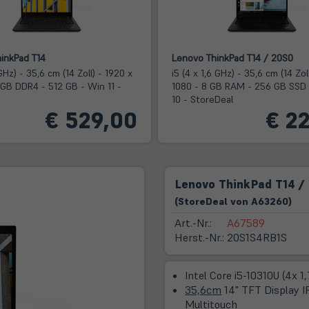
inkPad T14
Lenovo ThinkPad T14 / 20S0
 GHz) - 35,6 cm (14 Zoll) - 1920 x
i5 (4 x 1,6 GHz) - 35,6 cm (14 Zol
 GB DDR4 - 512 GB - Win 11 -
1080 - 8 GB RAM - 256 GB SSD
10 - StoreDeal
€ 529,00
€ 22
Lenovo ThinkPad T14 /
(
Store
Deal
von
A63260
)
Art.-Nr.:
A67589
Herst.-Nr.:
20S1S4RB1S
Intel Core i5-10310U (4x 1
35,6cm
14" TFT Display I
Multitouch