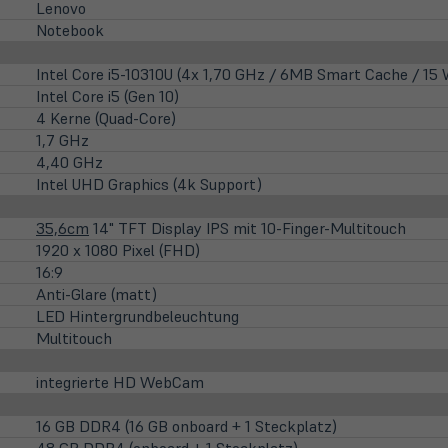
Lenovo
Notebook
Intel Core i5-10310U (4x 1,70 GHz / 6MB Smart Cache / 15
Intel Core i5 (Gen 10)
4 Kerne (Quad-Core)
1,7 GHz
4,40 GHz
Intel UHD Graphics (4k Support)
35,6cm
14" TFT Display IPS mit 10-Finger-Multitouch
1920 x 1080 Pixel (FHD)
16:9
Anti-Glare (matt)
LED Hintergrundbeleuchtung
Multitouch
integrierte HD WebCam
16 GB DDR4 (16 GB onboard + 1 Steckplatz)
48 GB DDR4 (onboard + 1 Steckplatz)