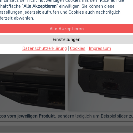
n Einsatz der nicht notwendigen Cookies mit dem Klick auf die
gende Mängel auf:
haltfläche "
Alle Akzeptieren
" einwilligen. Sie können diese
nstellungen jederzeit aufrufen und Cookies auch nachträglich
derzeit abwählen.
Alle Akzeptieren
voll funktionsfähig. Die Funktionalität des Gerätes ist nicht ein
igung das Boards verhindert.
Einstellungen
Datenschutzerklärung
|
Cookies
|
Impressum
os vom jeweiligen Produkt
, sondern lediglich um Beispielbilder 