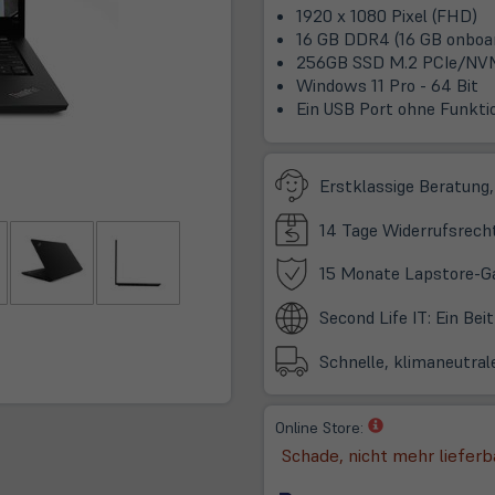
1920 x 1080 Pixel (FHD)
16 GB DDR4 (16 GB onboar
256GB SSD M.2 PCIe/NV
Windows 11 Pro - 64 Bit
Ein USB Port ohne Funkti
Erstklassige Beratung,
14 Tage Widerrufsrech
15 Monate Lapstore-G
Second Life IT: Ein Be
Schnelle, klimaneutral
(öffnet
Online Store:
in
Schade, nicht mehr lieferb
neuem
Tab)