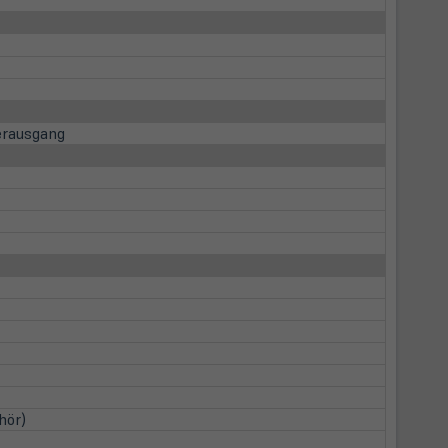
erausgang
hör)