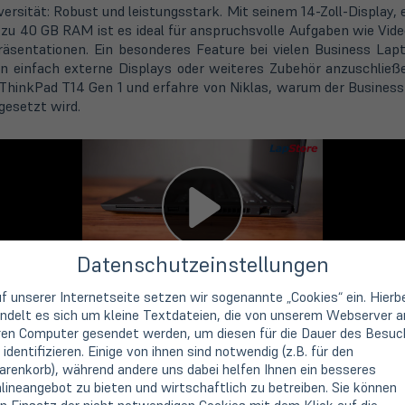
versität: Robust und leistungsstark. Mit seinem 14-Zoll-Display, 
zu 40 GB RAM ist es ideal für anspruchsvolle Aufgaben wie Vide
sentationen. Ein besonderes Feature bei vielen Business Lapto
on einfach externe Displays oder weiteres Zubehör anzuschließe
o ThinkPad T14 Gen 1 und erfahre von Niklas, warum der Business
gesetzt wird.
Datenschutzeinstellungen
f unserer Internetseite setzen wir sogenannte „Cookies“ ein. Hierb
ndelt es sich um kleine Textdateien, die von unserem Webserver a
ren Computer gesendet werden, um diesen für die Dauer des Besuc
 identifizieren. Einige von ihnen sind notwendig (z.B. für den
renkorb), während andere uns dabei helfen Ihnen ein besseres
lineangebot zu bieten und wirtschaftlich zu betreiben. Sie können
n und/oder technischen Mängeln zu uns. Unter dem Stichwort "