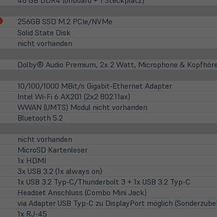
(öffnet
256GB SSD M.2 PCIe/NVMe
in
Solid State Disk
neuem
nicht vorhanden
Tab)
Dolby® Audio Premium, 2x 2 Watt, Microphone & Kopfhör
10/100/1000 MBit/s Gigabit-Ethernet Adapter
Intel Wi-Fi 6 AX201 (2x2 802.11ax)
WWAN (UMTS) Modul nicht vorhanden
Bluetooth 5.2
nicht vorhanden
MicroSD Kartenleser
1x HDMI
3x USB 3.2 (1x always on)
1x USB 3.2 Typ-C/Thunderbolt 3 + 1x USB 3.2 Typ-C
Headset Anschluss (Combo Mini Jack)
via Adapter USB Typ-C zu DisplayPort möglich (Sonderzube
1x RJ-45