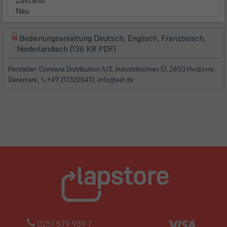
Zustand
Neu
Bedienungsanleitung Deutsch, Englisch, Französisch,
(öffnet
(öffnet
Niederländisch (136 KB PDF)
in
in
neuem
neuem
Hersteller: Convena Distribution A/S, Industriholmen 51, 2650 Hvidovre,
Tab)
Tab)
Dänemark,
📞
+49 2173200410, info@eet.de
0251 579 939 7