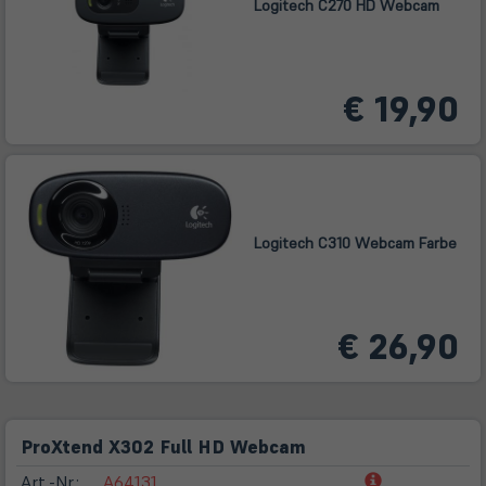
Logitech C270 HD Webcam
€ 19,90
Logitech C310 Webcam Farbe
€ 26,90
ProXtend X302 Full HD Webcam
(öffnet
Art.-Nr.:
A64131