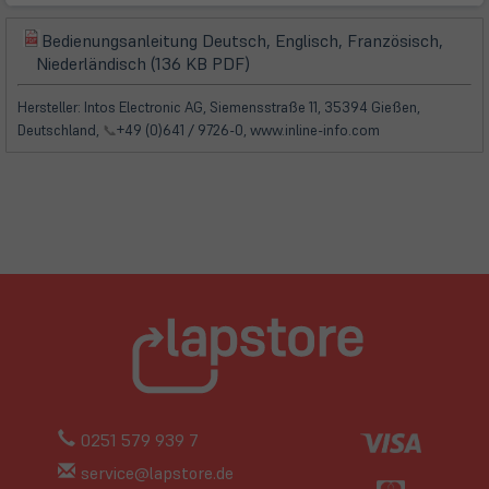
Bedienungsanleitung Deutsch, Englisch, Französisch,
(öffnet
(öffnet
Niederländisch (136 KB PDF)
in
in
neuem
neuem
Hersteller: Intos Electronic AG, Siemensstraße 11, 35394 Gießen,
Tab)
Tab)
Deutschland,
📞
+49 (0)641 / 9726-0, www.inline-info.com
0251 579 939 7
service@lapstore.de