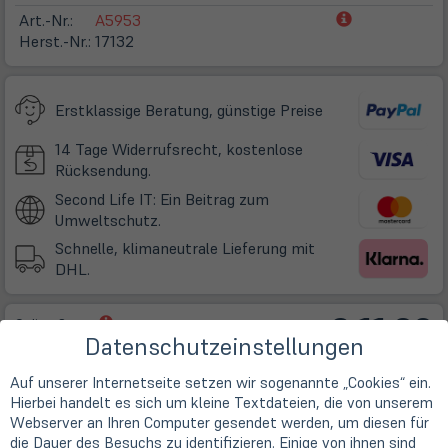
(öffnet
Art.-Nr.:
A5953
in
Herst.-Nr.:
17132
neuem
Tab)
Erstklassige Beratung, günstige Preise
14 Tage Widerrufsrecht, kostenlose
Rücksendung.
Second Life IT: Ein Beitrag zum
Umweltschutz.
Schnelle, klimaneutrale Lieferung mit
DHL.
€ 11,90
(öffnet
Online Store:
Datenschutzeinstellungen
in
Leider ausverkauft!
(öff
inkl. USt zzgl.
Versand
neuem
in
ne
Tab)
Auf unserer Internetseite setzen wir sogenannte „Cookies“ ein.
Tab
Hierbei handelt es sich um kleine Textdateien, die von unserem
Webserver an Ihren Computer gesendet werden, um diesen für
die Dauer des Besuchs zu identifizieren. Einige von ihnen sind
Varianten / optischer Zustand