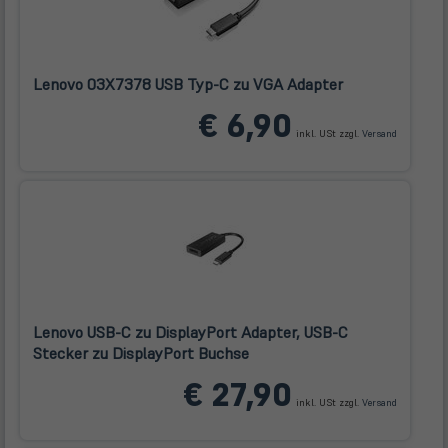
Lenovo 03X7378 USB Typ-C zu VGA Adapter
(öffnet
€ 6,90
in
inkl. USt zzgl.
Versand
neuem
Tab)
Lenovo USB-C zu DisplayPort Adapter, USB-C
Stecker zu DisplayPort Buchse
(öffnet
€ 27,90
in
inkl. USt zzgl.
Versand
neuem
Tab)