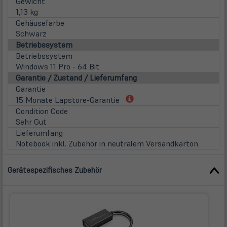
Gewicht
1,13 kg
Gehäusefarbe
Schwarz
Betriebssystem
Betriebssystem
Windows 11 Pro - 64 Bit
Garantie / Zustand / Lieferumfang
Garantie
(öffnet
15 Monate Lapstore-Garantie
in
Condition Code
neuem
Sehr Gut
Tab)
Lieferumfang
Notebook inkl. Zubehör in neutralem Versandkarton
Gerätespezifisches Zubehör