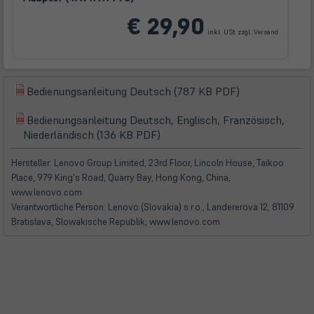
(öffnet
€ 29,90
in
inkl. USt zzgl.
Versand
neuem
Tab)
(öffnet
Bedienungsanleitung Deutsch (787 KB PDF)
(öffnet
in
in
Bedienungsanleitung Deutsch, Englisch, Französisch,
neuem
(öffnet
(öffnet
neuem
Niederländisch (136 KB PDF)
Tab)
in
in
Tab)
neuem
neuem
Hersteller: Lenovo Group Limited, 23rd Floor, Lincoln House, Taikoo
Tab)
Tab)
Place, 979 King's Road, Quarry Bay, Hong Kong, China,
www.lenovo.com
Verantwortliche Person: Lenovo (Slovakia) s.r.o., Landererova 12, 81109
Bratislava, Slowakische Republik, www.lenovo.com