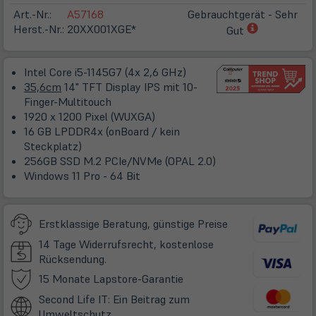
Art.-Nr.:
A57168
Gebrauchtgerät - Sehr
(öffnet
Herst.-Nr.:
20XX001XGE*
Gut
in
neuem
Intel Core i5-1145G7 (4x 2,6 GHz)
Tab)
35,6cm
14" TFT Display IPS mit 10-
Finger-Multitouch
1920 x 1200 Pixel (WUXGA)
16 GB LPDDR4x (onBoard / kein
Steckplatz)
256GB SSD M.2 PCIe/NVMe (OPAL 2.0)
Windows 11 Pro - 64 Bit
Erstklassige Beratung, günstige Preise
14 Tage Widerrufsrecht, kostenlose
Rücksendung.
(öffnet
15 Monate Lapstore-Garantie
in
Second Life IT: Ein Beitrag zum
neuem
Umweltschutz.