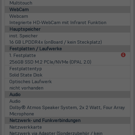
Multitouch
WebCam
Webcam
Integrierte HD-WebCam mit Infrarot Funktion
Hauptspeicher
inst. Speicher
16 GB LPDDR4x (onBoard / kein Steckplatz)
Festplatten / Laufwerke
(öff
1. Festplatte
in
256GB SSD M.2 PCIe/NVMe (OPAL 2.0)
neu
Festplattentyp
Tab)
Solid State Disk
Optisches Laufwerk
nicht vorhanden
Audio
Audio
Dolby® Atmos Speaker System, 2x 2 Watt, Four Array
Microphone
Netzwerk- und Funkverbindungen
Netzwerkkarte
Netzwerk via Adapter (Sonderzubehör / kein