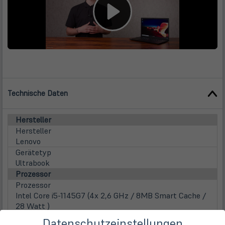
Technische Daten
Hersteller
Hersteller
Lenovo
Gerätetyp
Ultrabook
Prozessor
Prozessor
Intel Core i5-1145G7 (4x 2,6 GHz / 8MB Smart Cache /
28 Watt )
Familie
Datenschutzeinstellungen