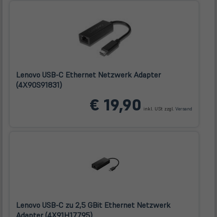
Lenovo USB-C Ethernet Netzwerk Adapter
(4X90S91831)
(öffnet
€ 19,90
in
inkl. USt zzgl.
Versand
neuem
Tab)
Lenovo USB-C zu 2,5 GBit Ethernet Netzwerk
Adapter (4X91H17795)