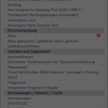
Docking
Kein integrierter Docking-Port (USB / USB-C /
Thunderbolt Dockinglösungen verwenden)
Kensington Lock
Kensington Nano Security Slot
Stromversorgung
(öff
Akku
in
Akku gebraucht / getestet nach LapStore
neu
Qualitätsrichtlinien
Tab)
Tastatur und Zeigeeinheit
Keyboardlayout
Deutsches Tastaturlayout mit Tastaturbeleuchtung
Mausersatz
ThinkPad UltraNav (Multi Gesture Touchpad + Pointing
Stick)
Fingerprint
integrierter Fingerprint Reader
Abmessungen / Gewicht / Farbe
Abmessungen
315x15x222