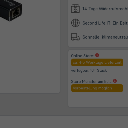
14 Tage Widerrufsrech
Second Life IT: Ein Be
Schnelle, klimaneutral
(öffnet
Online Store:
in
ca. 4-5 Werktage Lieferzeit
neuem
verfügbar: 10+ Stück
Tab)
(öffne
Store Münster am Bült:
in
Vorbestellung möglich
neue
Tab)