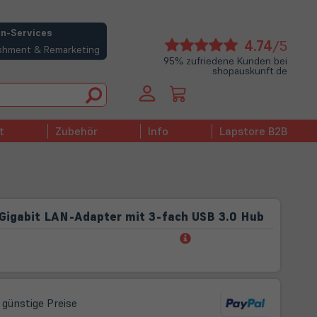
n-Services
(öffne
4.74
/5
bishment & Remarketing
in
95% zufriedene Kunden bei
shopauskunft.de
neue
Tab)
t
Zubehör
Info
Lapstore B2B
 Gigabit LAN-Adapter mit 3-fach USB 3.0 Hub
(öffnet
in
neuem
Tab)
 günstige Preise