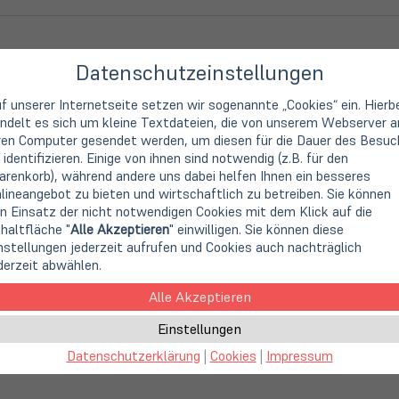
Datenschutzeinstellungen
 zwischen Ihrem Netzwerk und einer freien USB 3.0-Schnittstel
-410 zudem noch einen dreifach USB 3.0 USB-Hub. Das Gehäuse 
f unserer Internetseite setzen wir sogenannte „Cookies“ ein. Hierb
.
ndelt es sich um kleine Textdateien, die von unserem Webserver a
ren Computer gesendet werden, um diesen für die Dauer des Besuc
 identifizieren. Einige von ihnen sind notwendig (z.B. für den
renkorb), während andere uns dabei helfen Ihnen ein besseres
lineangebot zu bieten und wirtschaftlich zu betreiben. Sie können
n Einsatz der nicht notwendigen Cookies mit dem Klick auf die
haltfläche "
Alle Akzeptieren
" einwilligen. Sie können diese
nstellungen jederzeit aufrufen und Cookies auch nachträglich
derzeit abwählen.
Alle Akzeptieren
Einstellungen
Datenschutzerklärung
|
Cookies
|
Impressum