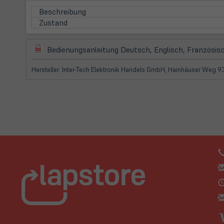
Beschreibung
Zustand
(öffnet
Bedienungsanleitung Deutsch, Englisch, Französisc
in
neuem
Hersteller: Inter-Tech Elektronik Handels GmbH, Hainhäuser Weg
Tab)