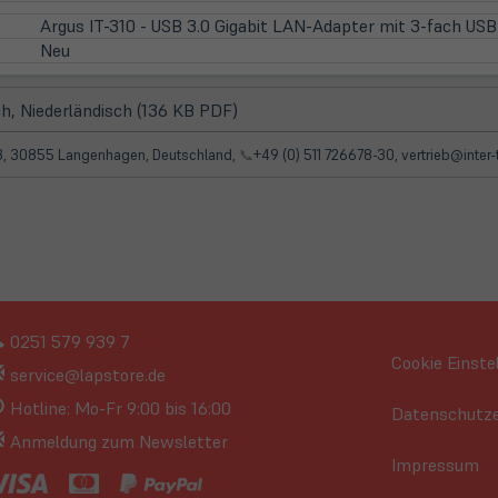
Argus IT-310 - USB 3.0 Gigabit LAN-Adapter mit 3-fach USB
Neu
(öffnet
h, Niederländisch (136 KB PDF)
in
neuem
 93, 30855 Langenhagen, Deutschland,
📞
+49 (0) 511 726678-30, vertrieb@inter
Tab)
0251 579 939 7
Cookie Einste
service@lapstore.de
Hotline: Mo-Fr 9:00 bis 16:00
Datenschutze
Anmeldung zum Newsletter
Impressum