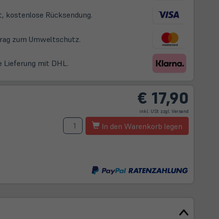
t, kostenlose Rücksendung.
itrag zum Umweltschutz.
e Lieferung mit DHL.
€
17,90
(öffnet
inkl. USt zzgl.
Versand
in
neuem
Menge
Tab)
In den Warenkorb legen
t
m