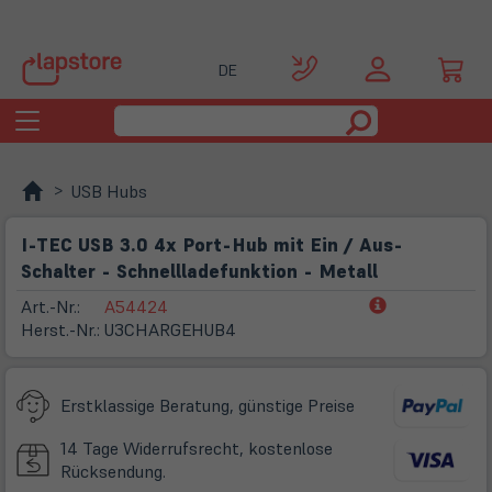
DE
Toggle
navigation
USB Hubs
I-TEC USB 3.0 4x Port-Hub mit Ein / Aus-
Schalter - Schnellladefunktion - Metall
(öffnet
Art.-Nr.:
A54424
in
Herst.-Nr.:
U3CHARGEHUB4
neuem
Tab)
Erstklassige Beratung, günstige Preise
14 Tage Widerrufsrecht, kostenlose
Rücksendung.