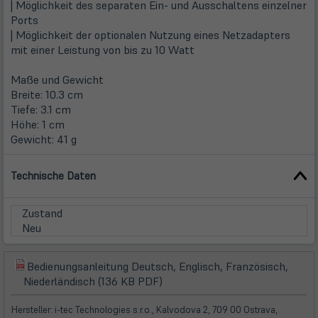
| Möglichkeit des separaten Ein- und Ausschaltens einzelner
Ports
| Möglichkeit der optionalen Nutzung eines Netzadapters
mit einer Leistung von bis zu 10 Watt
Maße und Gewicht
Breite: 10.3 cm
Tiefe: 3.1 cm
Höhe: 1 cm
Gewicht: 41 g
Technische Daten
Zustand
Neu
Bedienungsanleitung Deutsch, Englisch, Französisch,
(öffnet
(öffnet
Niederländisch (136 KB PDF)
in
in
neuem
neuem
Hersteller: i-tec Technologies s.r.o., Kalvodova 2, 709 00 Ostrava,