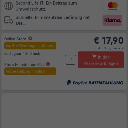
Second Life IT: Ein Beitrag zum
Umweltschutz.
Schnelle, klimaneutrale Lieferung mit
DHL.
€
17,90
(öffnet
Online Store:
in
ca. 4-5 Werktage Lieferzeit
(öff
inkl. USt zzgl.
Versand
neuem
in
ne
verfügbar: 10+ Stück
M
Tab)
Tab
In den
Warenkorb legen
(öffnet
Store Münster am Bült:
in
Vorbestellung möglich
neuem
Tab)