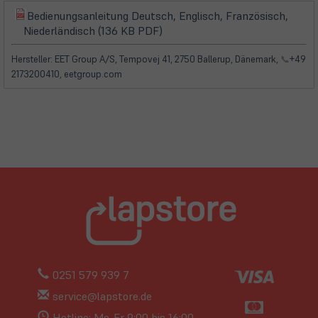
Bedienungsanleitung Deutsch, Englisch, Französisch,
(öffnet
(öffnet
Niederländisch (136 KB PDF)
in
in
neuem
neuem
Hersteller: EET Group A/S, Tempovej 41, 2750 Ballerup, Dänemark,
📞
+49
Tab)
Tab)
2173200410, eetgroup.com
0251 579 939 7
service@lapstore.de
Hotline: Mo-Fr 9:00 bis 16:00