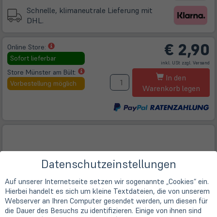
Schnelle, klimaneutrale Lieferung mit
DHL.
€
2,90
(öffnet
Online Store:
in
Sofort lieferbar
(öff
inkl. USt zzgl.
Versand
neuem
in
ne
(öffnet
Store Münster am Bült:
M
Tab)
Tab
In den
in
Vorbestellung möglich
Warenkorb legen
neuem
Tab)
Datenschutzeinstellungen
Auf unserer Internetseite setzen wir sogenannte „Cookies“ ein.
Hierbei handelt es sich um kleine Textdateien, die von unserem
Webserver an Ihren Computer gesendet werden, um diesen für
die Dauer des Besuchs zu identifizieren. Einige von ihnen sind