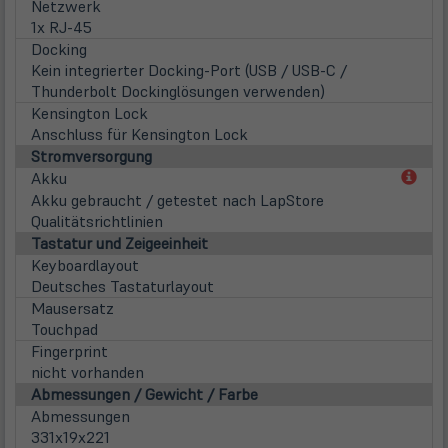
Netzwerk
1x RJ-45
Docking
Kein integrierter Docking-Port (USB / USB-C /
Thunderbolt Dockinglösungen verwenden)
Kensington Lock
Anschluss für Kensington Lock
Stromversorgung
(öff
Akku
in
Akku gebraucht / getestet nach LapStore
neu
Qualitätsrichtlinien
Tab)
Tastatur und Zeigeeinheit
Keyboardlayout
Deutsches Tastaturlayout
Mausersatz
Touchpad
Fingerprint
nicht vorhanden
Abmessungen / Gewicht / Farbe
Abmessungen
331x19x221