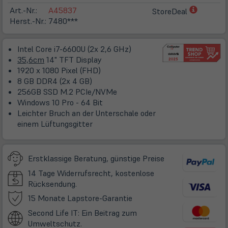
(öffnet
Art.-Nr.:
A45837
StoreDeal
in
Herst.-Nr.:
7480***
neuem
Tab)
Intel Core i7-6600U (2x 2,6 GHz)
35,6cm
14" TFT Display
1920 x 1080 Pixel (FHD)
8 GB DDR4 (2x 4 GB)
256GB SSD M.2 PCIe/NVMe
Windows 10 Pro - 64 Bit
Leichter Bruch an der Unterschale oder
einem Lüftungsgitter
Erstklassige Beratung, günstige Preise
14 Tage Widerrufsrecht, kostenlose
Rücksendung.
(öffnet
15 Monate Lapstore-Garantie
in
Second Life IT: Ein Beitrag zum
neuem
Umweltschutz.