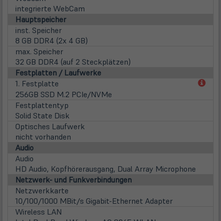
integrierte WebCam
Hauptspeicher
inst. Speicher
8 GB DDR4 (2x 4 GB)
max. Speicher
32 GB DDR4 (auf 2 Steckplätzen)
Festplatten / Laufwerke
(öff
1. Festplatte
in
256GB SSD M.2 PCIe/NVMe
neu
Festplattentyp
Tab)
Solid State Disk
Optisches Laufwerk
nicht vorhanden
Audio
Audio
HD Audio, Kopfhörerausgang, Dual Array Microphone
Netzwerk- und Funkverbindungen
Netzwerkkarte
10/100/1000 MBit/s Gigabit-Ethernet Adapter
Wireless LAN