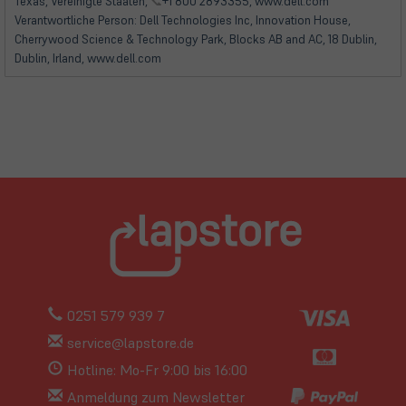
Tab)
Tab)
Texas, Vereinigte Staaten,
📞
+1 800 2893355, www.dell.com
Verantwortliche Person: Dell Technologies Inc, Innovation House,
Cherrywood Science & Technology Park, Blocks AB and AC, 18 Dublin,
Dublin, Irland, www.dell.com
0251 579 939 7
service@lapstore.de
Hotline: Mo-Fr 9:00 bis 16:00
Anmeldung zum Newsletter