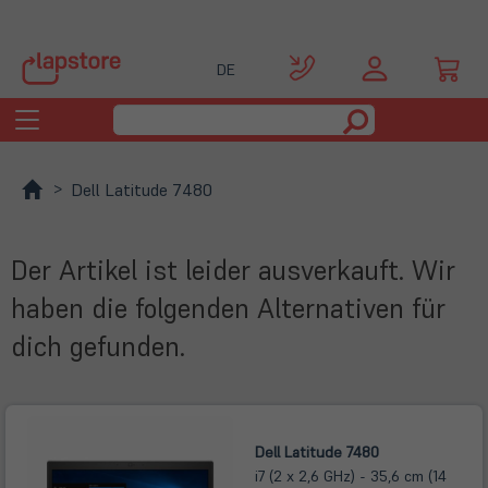
DE
Toggle
navigation
Dell Latitude 7480
Der Artikel ist leider ausverkauft. Wir
haben die folgenden Alternativen für
dich gefunden.
Dell Latitude 7480
i7 (2 x 2,6 GHz) - 35,6 cm (14