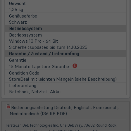
Gewicht
1,36 kg
Gehäusefarbe
Schwarz
Betriebssystem
Betriebssystem
Windows 10 Pro - 64 Bit
Sicherheitsupdates bis zum 14.10.2025
Garantie / Zustand / Lieferumfang
Garantie
(öffnet
15 Monate Lapstore-Garantie
in
Condition Code
neuem
StoreDeal mit leichten Mängeln (siehe Beschreibung)
Tab)
Lieferumfang
Notebook, Netzteil, Akku
Bedienungsanleitung Deutsch, Englisch, Französisch,
(öffnet
(öffnet
Niederländisch (136 KB PDF)
in
in
neuem
neuem
Hersteller: Dell Technologies Inc, One Dell Way, 78682 Round Rock,