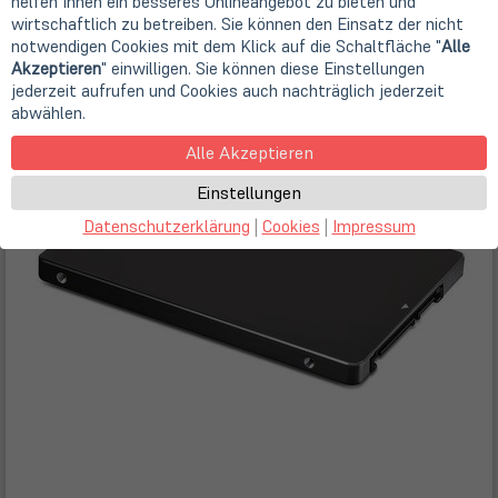
helfen Ihnen ein besseres Onlineangebot zu bieten und
16,90 €
wirtschaftlich zu betreiben. Sie können den Einsatz der nicht
notwendigen Cookies mit dem Klick auf die Schaltfläche "
Alle
Akzeptieren
" einwilligen. Sie können diese Einstellungen
jederzeit aufrufen und Cookies auch nachträglich jederzeit
abwählen.
Alle Akzeptieren
Einstellungen
Datenschutzerklärung
|
Cookies
|
Impressum