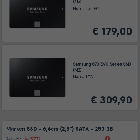
(MZ
Neu - 250 GB
€ 179,00
Samsung 870 EVO Series SSD
(MZ
Neu - 1 TB
€ 309,90
Marken SSD - 6,4cm (2,5") SATA - 250 GB
(öffnet
Art.-Nr.:
A45771