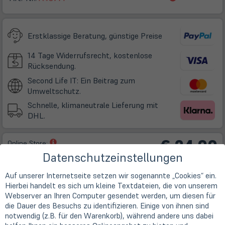
in
neuem
Tab)
Erstklassige Beratung, günstige Preise
14 Tage Widerrufsrecht, kostenlose
Rücksendung.
Second Life IT: Ein Beitrag zum
Umweltschutz.
Schnelle, klimaneutrale Lieferung mit
DHL.
€ 24,90
(öffnet
Online Store:
in
Datenschutzeinstellungen
Leider ausverkauft!
(öff
inkl. USt zzgl.
Versand
neuem
in
ne
Tab)
Tab
Auf unserer Internetseite setzen wir sogenannte „Cookies“ ein.
Hierbei handelt es sich um kleine Textdateien, die von unserem
Webserver an Ihren Computer gesendet werden, um diesen für
Varianten / optischer Zustand
die Dauer des Besuchs zu identifizieren. Einige von ihnen sind
notwendig (z.B. für den Warenkorb), während andere uns dabei
64 GB