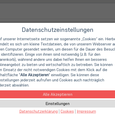
Datenschutzeinstellungen
Dell
Notebook
f unserer Internetseite setzen wir sogenannte „Cookies“ ein. Hierb
ndelt es sich um kleine Textdateien, die von unserem Webserver a
Intel Core i5-6300U (2x 2,4 GHz / 3 MB Cache / 15 Watt)
ren Computer gesendet werden, um diesen für die Dauer des Besuc
Intel Core i5 Mobile (Gen 6)
 identifizieren. Einige von ihnen sind notwendig (z.B. für den
2 Kerne (Dual-Core)
renkorb), während andere uns dabei helfen Ihnen ein besseres
2,4 GHz
lineangebot zu bieten und wirtschaftlich zu betreiben. Sie können
3,00 GHz
n Einsatz der nicht notwendigen Cookies mit dem Klick auf die
haltfläche "
Alle Akzeptieren
" einwilligen. Sie können diese
Intel HD 520 (4k Support)
nstellungen jederzeit aufrufen und Cookies auch nachträglich
derzeit abwählen.
35,6cm
14" TFT Display
1920 x 1080 Pixel (FHD)
Alle Akzeptieren
16:9
Einstellungen
Anti-Glare (matt)
LED Hintergrundbeleuchtung
Datenschutzerklärung
|
Cookies
|
Impressum
nicht vorhanden