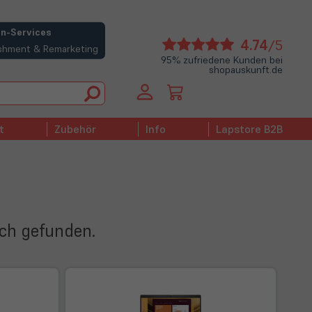
n-Services
(öffne
4.74
/5
bishment & Remarketing
in
95% zufriedene Kunden bei
shopauskunft.de
neue
Tab)
t
Zubehör
Info
Lapstore B2B
ich gefunden.