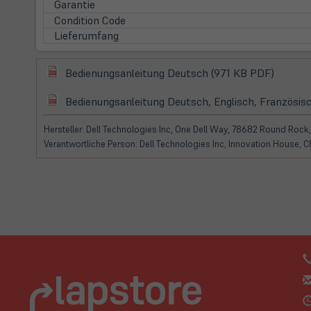
Garantie
Condition Code
Lieferumfang
(öffnet
(öffnet
Bedienungsanleitung Deutsch (971 KB PDF)
in
in
(öffnet
neuem
Bedienungsanleitung Deutsch, Englisch, Französisc
neuem
in
Tab)
Tab)
neuem
Hersteller: Dell Technologies Inc, One Dell Way, 78682 Round Rock,
Tab)
Verantwortliche Person: Dell Technologies Inc, Innovation House, 