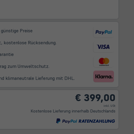
 günstige Preise
t, kostenlose Rücksendung.
(öffnet
arantie
in
itrag zum Umweltschutz.
neuem
Tab)
nd klimaneutrale Lieferung mit DHL.
€ 399,00
inkl. USt
Kostenlose Lieferung innerhalb Deutschlands