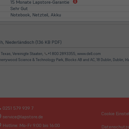
(öffnet
15 Monate Lapstore-Garantie
in
Sehr Gut
neuem
Notebook, Netzteil, Akku
Tab)
(öffnet
h, Niederländisch (136 KB PDF)
in
neuem
 Texas, Vereinigte Staaten,
📞
+1 800 2893355, www.dell.com
Tab)
Cherrywood Science & Technology Park, Blocks AB and AC, 18 Dublin, Dublin, I
0251 579 939 7
Cookie Einste
service@lapstore.de
Hotline: Mo-Fr 9:00 bis 16:00
Datenschutze