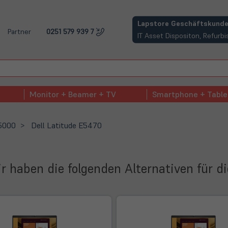
(öffnet in neuem Tab)
Lapstore Geschäftskunde
Partner
0251 579 939 7
IT Asset Dispositon, Refur
Monitor + Beamer + TV
Smartphone + Table
 5000
Dell Latitude E5470
Wir haben die folgenden Alternativen für d