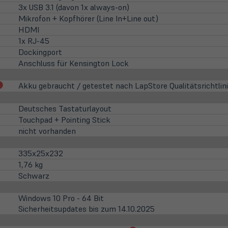
3x USB 3.1 (davon 1x always-on)
Mikrofon + Kopfhörer (Line In+Line out)
HDMI
1x RJ-45
Dockingport
Anschluss für Kensington Lock
(öffnet
Akku gebraucht / getestet nach LapStore Qualitätsrichtlin
in
neuem
Deutsches Tastaturlayout
Tab)
Touchpad + Pointing Stick
nicht vorhanden
335x25x232
1,76 kg
Schwarz
Windows 10 Pro - 64 Bit
Sicherheitsupdates bis zum 14.10.2025