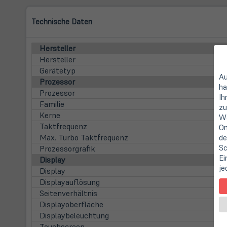
Technische Daten
Hersteller
Hersteller
Gerätetyp
Au
Prozessor
ha
Prozessor
Ih
Familie
zu
Kerne
Wa
Taktfrequenz
On
Max. Turbo Taktfrequenz
de
Sc
Prozessorgrafik
Ei
Display
je
Display
Displayauflösung
Seitenverhältnis
Displayoberfläche
Displaybeleuchtung
Touchscreen