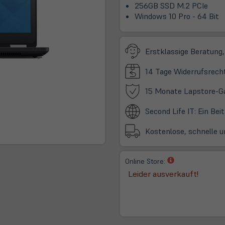
256GB SSD M.2 PCIe
Windows 10 Pro - 64 Bit
Erstklassige Beratung,
14 Tage Widerrufsrech
15 Monate Lapstore-G
Second Life IT: Ein Be
Kostenlose, schnelle u
(öffnet
Online Store:
in
Leider ausverkauft!
neuem
Tab)