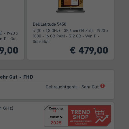
Dell Latitude 5450
i7 (10 x 1,3 GHz) - 35,6 cm (14 Zoll) - 1920 x
ll) - 1920 x
1080 - 16 GB RAM - 512 GB - Win 11 -
n 11 - Gut
Sehr Gut
9,00
€ 479,00
Sehr Gut - FHD
(öffnet
Gebrauchtgerät - Sehr Gut
in
neuem
Tab)
,4 GHz)