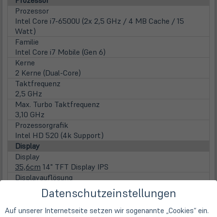
Prozessor
Prozessor
Intel Core i7-6500U (2x 2,5 GHz / 4 MB Cache / 15
Watt)
Familie
Intel Core i7 Mobile (Gen 6)
Kerne
2 Kerne (Dual-Core)
Taktfrequenz
2,5 GHz
Max. Turbo Taktfrequenz
3,10 GHz
Prozessorgrafik
Intel HD 520 (4k Support)
Display
Display
35,6cm
14" TFT Display IPS
Displayauflösung
2560 x 1440 Pixel (WQHD)
Datenschutzeinstellungen
Seitenverhältnis
16:9
Auf unserer Internetseite setzen wir sogenannte „Cookies“ ein.