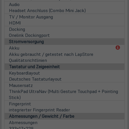
Audio
Headset Anschluss (Combo Mini Jack)
TV / Monitor Ausgang
HDMI
Docking
Onelink Dockingport
Stromversorgung
(öff
Akku
in
Akku gebraucht / getestet nach LapStore
neu
Qualitätsrichtlinien
Tab)
Tastatur und Zeigeeinheit
Keyboardlayout
Deutsches Tastaturlayout
Mausersatz
ThinkPad UltraNav (Multi Gesture Touchpad + Pointing
Stick)
Fingerprint
integrierter Fingerprint Reader
Abmessungen / Gewicht / Farbe
Abmessungen
333x17x229