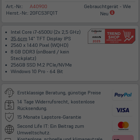
Art.-Nr.:
A40900
Gebrauchtgerät - Wie
(öffnet
Herst.-Nr.:
20FCS3FQ1T
Neu
in
neuem
Intel Core i7-6500U (2x 2,5 GHz)
Tab)
35,6cm
14" TFT Display IPS
2560 x 1440 Pixel (WQHD)
8 GB DDR3 (onBoard / kein
Steckplatz)
256GB SSD M.2 PCIe/NVMe
Windows 10 Pro - 64 Bit
Erstklassige Beratung, günstige Preise
14 Tage Widerrufsrecht, kostenlose
Rücksendung.
(öffnet
15 Monate Lapstore-Garantie
in
Second Life IT: Ein Beitrag zum
neuem
Umweltschutz.
Tab)
Kostenlose, schnelle und klimaneutrale