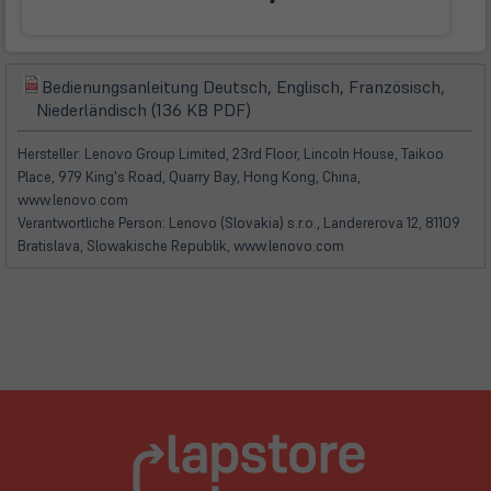
Tab)
Bedienungsanleitung Deutsch, Englisch, Französisch,
(öffnet
(öffnet
Niederländisch (136 KB PDF)
in
in
neuem
neuem
Hersteller: Lenovo Group Limited, 23rd Floor, Lincoln House, Taikoo
Tab)
Tab)
Place, 979 King's Road, Quarry Bay, Hong Kong, China,
www.lenovo.com
Verantwortliche Person: Lenovo (Slovakia) s.r.o., Landererova 12, 81109
Bratislava, Slowakische Republik, www.lenovo.com