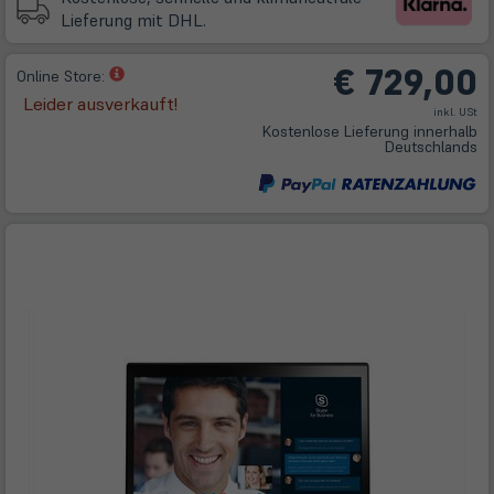
Lieferung mit DHL.
€ 729,00
(öffnet
Online Store:
in
Leider ausverkauft!
inkl. USt
neuem
Kostenlose Lieferung innerhalb
Tab)
Deutschlands