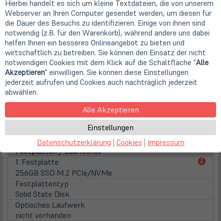
Displayoberfläche
Hierbei handelt es sich um kleine Textdateien, die von unserem
Anti-Glare (matt)
Webserver an Ihren Computer gesendet werden, um diesen für
die Dauer des Besuchs zu identifizieren. Einige von ihnen sind
Displaybeleuchtung
notwendig (z.B. für den Warenkorb), während andere uns dabei
LED Hintergrundbeleuchtung
helfen Ihnen ein besseres Onlineangebot zu bieten und
Touchscreen
wirtschaftlich zu betreiben. Sie können den Einsatz der nicht
nicht vorhanden
notwendigen Cookies mit dem Klick auf die Schaltfläche "
Alle
WebCam
Akzeptieren
" einwilligen. Sie können diese Einstellungen
Webcam
jederzeit aufrufen und Cookies auch nachträglich jederzeit
integrierte HD WebCam
abwählen.
Hauptspeicher
inst. Speicher
Alle Akzeptieren
8 GB DDR3 (onBoard / kein Steckplatz)
Einstellungen
max. Speicher
8 GB DDR3 (onBoard / kein Steckplatz)
Datenschutzerklärung
|
Cookies
|
Impressum
Festplatten / Laufwerke
(öff
1. Festplatte
in
256GB SSD M.2 PCIe/NVMe
neu
Festplattentyp
Tab)
Solid State Disk
Optisches Laufwerk
nicht vorhanden