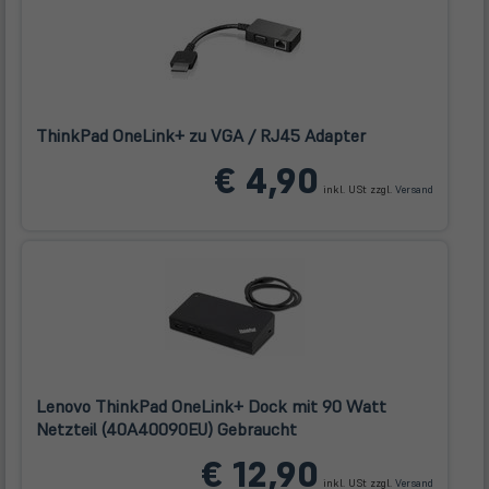
ThinkPad OneLink+ zu VGA / RJ45 Adapter
(öffnet
€ 4,90
in
inkl. USt zzgl.
Versand
neuem
Tab)
Lenovo ThinkPad OneLink+ Dock mit 90 Watt
Netzteil (40A40090EU) Gebraucht
(öffnet
€ 12,90
in
inkl. USt zzgl.
Versand
neuem