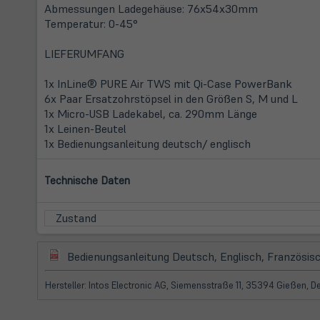
Abmessungen Ladegehäuse: 76x54x30mm
Temperatur: 0-45°
LIEFERUMFANG
1x InLine® PURE Air TWS mit Qi-Case PowerBank
6x Paar Ersatzohrstöpsel in den Größen S, M und L
1x Micro-USB Ladekabel, ca. 290mm Länge
1x Leinen-Beutel
1x Bedienungsanleitung deutsch/ englisch
Technische Daten
Zustand
(öffnet
Bedienungsanleitung Deutsch, Englisch, Französisc
in
neuem
Hersteller: Intos Electronic AG, Siemensstraße 11, 35394 Gießen, 
Tab)