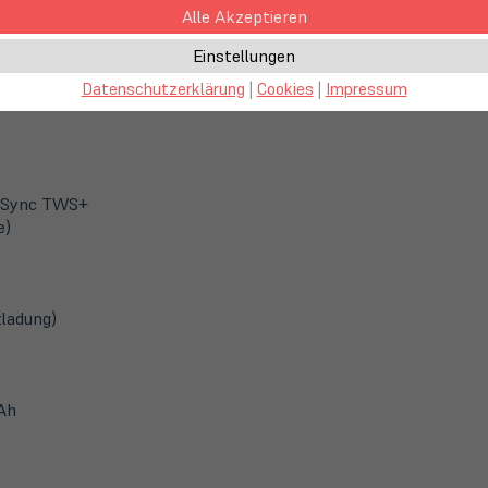
Alle Akzeptieren
Einstellungen
e)
Datenschutzerklärung
|
Cookies
|
Impressum
 MCSync TWS+
e)
tladung)
Ah