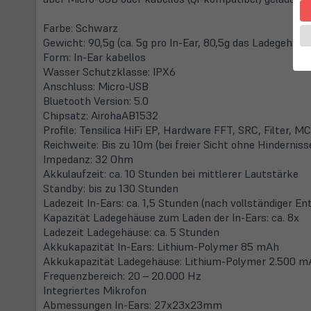
Farbe: Schwarz
Gewicht: 90,5g (ca. 5g pro In-Ear, 80,5g das Ladegehäus
Form: In-Ear kabellos
Wasser Schutzklasse: IPX6
Anschluss: Micro-USB
Bluetooth Version: 5.0
Chipsatz: AirohaAB1532
Profile: Tensilica HiFi EP, Hardware FFT, SRC, Filter,
Reichweite: Bis zu 10m (bei freier Sicht ohne Hinderniss
Impedanz: 32 Ohm
Akkulaufzeit: ca. 10 Stunden bei mittlerer Lautstärke
Standby: bis zu 130 Stunden
Ladezeit In-Ears: ca. 1,5 Stunden (nach vollständiger En
Kapazität Ladegehäuse zum Laden der In-Ears: ca. 8x
Ladezeit Ladegehäuse: ca. 5 Stunden
Akkukapazität In-Ears: Lithium-Polymer 85 mAh
Akkukapazität Ladegehäuse: Lithium-Polymer 2.500 m
Frequenzbereich: 20 – 20.000 Hz
Integriertes Mikrofon
Abmessungen In-Ears: 27x23x23mm