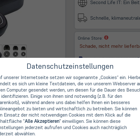
Second Life IT: Ein Be
Schnelle, klimaneutral
(öffnet
Online Store:
in
Schade, nicht mehr lieferb
neuem
Tab)
Datenschutzeinstellungen
f unserer Internetseite setzen wir sogenannte „Cookies“ ein. Hierb
ndelt es sich um kleine Textdateien, die von unserem Webserver a
ren Computer gesendet werden, um diesen für die Dauer des Besuc
 identifizieren. Einige von ihnen sind notwendig (z.B. für den
renkorb), während andere uns dabei helfen Ihnen ein besseres
 True wireless Stereo, mit Qi-Case PowerBank
lineangebot zu bieten und wirtschaftlich zu betreiben. Sie können
Freisprechfunktion für Bluetooth-Geräte wie Mobiltelefone oder 
n Einsatz der nicht notwendigen Cookies mit dem Klick auf die
ücken), Musikwahl „vor“ (Taste rechter Hörer 3 Sekunden drücke
haltfläche "
Alle Akzeptieren
" einwilligen. Sie können diese
onanrufe (1x drücken bei eingehendem Anruf) und Sprachassisten
nstellungen jederzeit aufrufen und Cookies auch nachträglich
 Ladegehäuse gelegt (bis zu 8 Mal möglich, sofern das Ladegehä
derzeit abwählen.
 Zusätzlich kann das Ladegehäuse als Powerbank über die USB-A