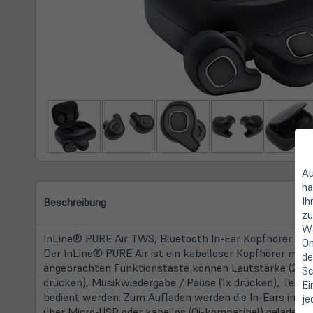
Au
ha
Ih
Beschreibung
zu
Wa
InLine® PURE Air TWS, Bluetooth In-Ear Kopfhörer mit
On
Der InLine® PURE Air ist ein kabelloser Kopfhörer mit 
de
angebrachten Funktionstaste können Lautstärke (2x dr
Sc
drücken), Musikwiedergabe / Pause (1x drücken), Telef
Ei
bedient werden. Zum Aufladen werden die In-Ears in das
je
über Micro-USB oder kabellos (Qi-kompatibel) geladen.