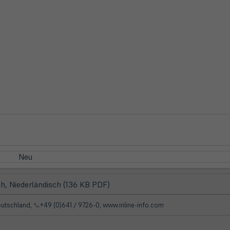
Neu
(öffnet
h, Niederländisch (136 KB PDF)
in
neuem
Deutschland,
📞
+49 (0)641 / 9726-0, www.inline-info.com
Tab)