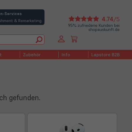
n-Services
(öffne
4.74
/5
bishment & Remarketing
in
95% zufriedene Kunden bei
shopauskunft.de
neue
Tab)
t
Zubehör
Info
Lapstore B2B
ich gefunden.