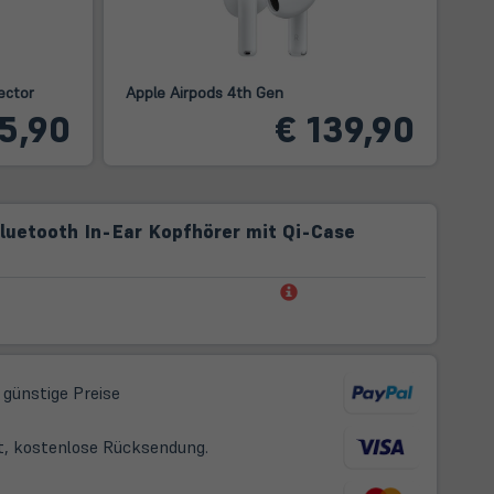
ector
Apple Airpods 4th Gen
15,90
€ 139,90
luetooth In-Ear Kopfhörer mit Qi-Case
(öffnet
in
neuem
Tab)
 günstige Preise
t, kostenlose Rücksendung.