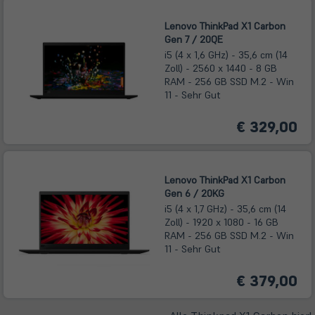
Tab)
Lenovo ThinkPad X1 Carbon
Gen 7 / 20QE
i5 (4 x 1,6 GHz) - 35,6 cm (14
Zoll) - 2560 x 1440 - 8 GB
RAM - 256 GB SSD M.2 - Win
11 - Sehr Gut
€ 329,00
Lenovo ThinkPad X1 Carbon
Gen 6 / 20KG
i5 (4 x 1,7 GHz) - 35,6 cm (14
Zoll) - 1920 x 1080 - 16 GB
RAM - 256 GB SSD M.2 - Win
11 - Sehr Gut
€ 379,00