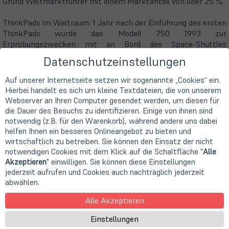
Grund Weltmarktführer mit einem Marktanteil von über 25 %.
ThinkPads im Weltraum: 1 Jahr nach der Einführung des ersten
ThinkPads wurde das Modell 750 1993 zur
Erprobungszwecken mit an Bord des Space-Shuttles
Endeavour transportiert. In den Folgejahren wurde insgesamt
Datenschutzeinstellungen
54 dieser Geräte in verschiedenen Space-Shuttle Missionen
der NASA eingesetzt. Und bis heute sind ThinkPads die einzigen
Auf unserer Internetseite setzen wir sogenannte „Cookies“ ein.
Notebooks, die für einen Einsatz auf der ISS (International
Hierbei handelt es sich um kleine Textdateien, die von unserem
Space Station) zertifiziert sind.
Webserver an Ihren Computer gesendet werden, um diesen für
die Dauer des Besuchs zu identifizieren. Einige von ihnen sind
2020 startete Lenovo eine große Werbekampage zur
notwendig (z.B. für den Warenkorb), während andere uns dabei
Vorstellung des ThinkPad X1 Fold - dem ersten Notebook mit
helfen Ihnen ein besseres Onlineangebot zu bieten und
faltbarem Display. Die Kamapgne wurde ein voller Erfolg für
wirtschaftlich zu betreiben. Sie können den Einsatz der nicht
Lenovo. 13 Millionen Menschen sahen den Kurzfilm "Liftoff" in
notwendigen Cookies mit dem Klick auf die Schaltfläche "
Alle
Akzeptieren
" einwilligen. Sie können diese Einstellungen
den ersten Wochen und die Nachfrage nach dem X1 Fold
jederzeit aufrufen und Cookies auch nachträglich jederzeit
verdoppelte sich.
abwählen.
Alle Akzeptieren
Einstellungen