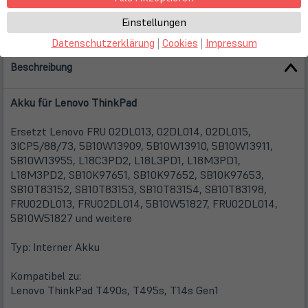
Einstellungen
Datenschutzerklärung
|
Cookies
|
Impressum
Beschreibung
Akku für Lenovo ThinkPad
Ersetzt Lenovo FRU 02DL013, 02DL014, 02DL015,
3ICP5/88/73, 5B10W13909, 5B10W13910, 5B10W13911,
5B10W13955, L18C3PD2, L18L3PD1, L18M3PD1,
L18M3PD2, SB10K97651, SB10K97652, SB10K97653,
SB10T83152, SB10T83153, SB10T83154, SB10T83198,
FRU02DL013, FRU02DL014, 5B10W51827, FRU02DL014,
5B10W51827 und weitere
Typ: Interner Akku
Kompatibel zu:
Lenovo ThinkPad T490s, T495s, T14s Gen1