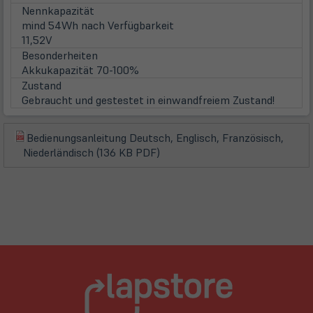
Nennkapazität
mind 54Wh nach Verfügbarkeit
11,52V
Besonderheiten
Akkukapazität 70-100%
Zustand
Gebraucht und gestestet in einwandfreiem Zustand!
Bedienungsanleitung Deutsch, Englisch, Französisch,
(öffnet
(öffnet
Niederländisch (136 KB PDF)
in
in
neuem
neuem
Tab)
Tab)