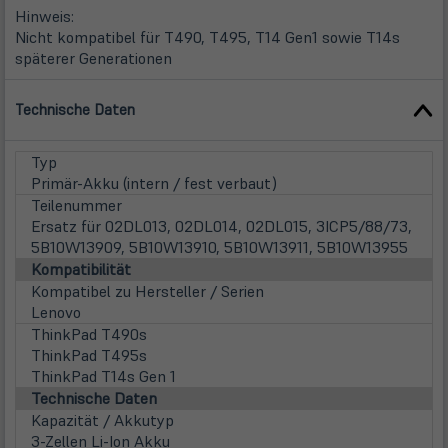
Hinweis:
Nicht kompatibel für T490, T495, T14 Gen1 sowie T14s
späterer Generationen
Technische Daten
Typ
Primär-Akku (intern / fest verbaut)
Teilenummer
Ersatz für 02DL013, 02DL014, 02DL015, 3ICP5/88/73,
5B10W13909, 5B10W13910, 5B10W13911, 5B10W13955
Kompatibilität
Kompatibel zu Hersteller / Serien
Lenovo
ThinkPad T490s
ThinkPad T495s
ThinkPad T14s Gen 1
Technische Daten
Kapazität / Akkutyp
3-Zellen Li-Ion Akku