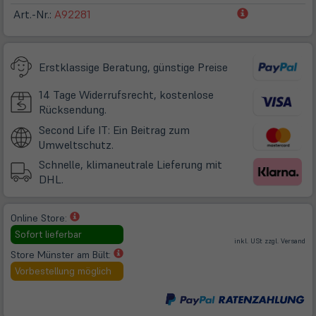
(öffnet
Art.-Nr.:
A92281
in
neuem
Tab)
Erstklassige Beratung, günstige Preise
14 Tage Widerrufsrecht, kostenlose
Rücksendung.
Second Life IT: Ein Beitrag zum
Umweltschutz.
Schnelle, klimaneutrale Lieferung mit
DHL.
(öffnet
Online Store:
in
Sofort lieferbar
(öff
inkl. USt zzgl.
Versand
neuem
in
ne
(öffnet
Store Münster am Bült:
Tab)
Tab
in
Vorbestellung möglich
neuem
Tab)