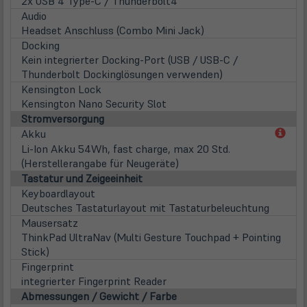
2x USB 4 Type-C / Thunderbolt4
Audio
Headset Anschluss (Combo Mini Jack)
Docking
Kein integrierter Docking-Port (USB / USB-C /
Thunderbolt Dockinglösungen verwenden)
Kensington Lock
Kensington Nano Security Slot
Stromversorgung
(öff
Akku
in
Li-Ion Akku 54Wh, fast charge, max 20 Std.
neu
(Herstellerangabe für Neugeräte)
Tab)
Tastatur und Zeigeeinheit
Keyboardlayout
Deutsches Tastaturlayout mit Tastaturbeleuchtung
Mausersatz
ThinkPad UltraNav (Multi Gesture Touchpad + Pointing
Stick)
Fingerprint
integrierter Fingerprint Reader
Abmessungen / Gewicht / Farbe