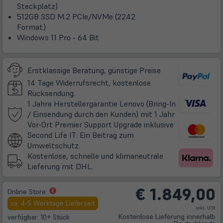
Steckplatz)
512GB SSD M.2 PCIe/NVMe (2242
Format)
Windows 11 Pro - 64 Bit
Erstklassige Beratung, günstige Preise
14 Tage Widerrufsrecht, kostenlose
Rücksendung.
1 Jahre Herstellergarantie Lenovo (Bring-In
/ Einsendung durch den Kunden) mit 1 Jahr
(öffnet
Vor-Ort Premier Support Upgrade inklusive
in
Second Life IT: Ein Beitrag zum
neuem
Umweltschutz.
Tab)
Kostenlose, schnelle und klimaneutrale
Lieferung mit DHL.
€
1.849,00
(öffnet
Online Store:
in
ca. 4-5 Werktage Lieferzeit
inkl. USt
neuem
Kostenlose Lieferung innerhalb
verfügbar: 10+ Stück
Tab)