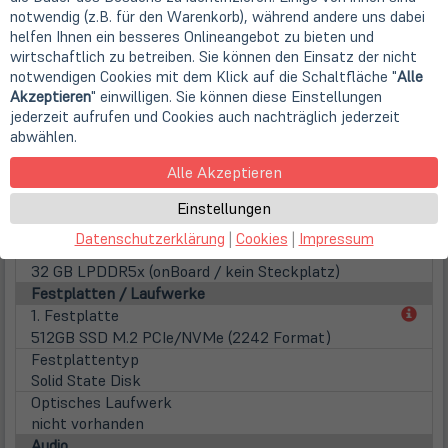
16:9
notwendig (z.B. für den Warenkorb), während andere uns dabei
Displayoberfläche
helfen Ihnen ein besseres Onlineangebot zu bieten und
Anti-Reflection (glänzend)
wirtschaftlich zu betreiben. Sie können den Einsatz der nicht
notwendigen Cookies mit dem Klick auf die Schaltfläche "
Alle
Displaybeleuchtung
Akzeptieren
" einwilligen. Sie können diese Einstellungen
LED Hintergrundbeleuchtung
jederzeit aufrufen und Cookies auch nachträglich jederzeit
Touchscreen
abwählen.
Multitouch
WebCam
Alle Akzeptieren
Webcam
5.0 Megapixel WebCam mit Infrarot + Privacy Shutter
Einstellungen
Hauptspeicher
Datenschutzerklärung
|
Cookies
|
Impressum
inst. Speicher
32 GB LPDDR5x (onBoard / kein Steckplatz)
Festplatten / Laufwerke
(öff
1. Festplatte
in
512GB SSD M.2 PCIe/NVMe (2242 Format)
neu
Festplattentyp
Tab)
Solid State Disk
Optisches Laufwerk
nicht vorhanden
Audio