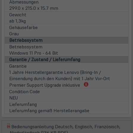
Abmessungen
299.0 x 215.0 x 15.7 mm
Gewicht
ab 1,3kg
Gehäusefarbe
Grau
Betriebssystem
Betriebssystem
Windows 11 Pro - 64 Bit
Garantie / Zustand / Lieferumfang
Garantie
1 Jahre Herstellergarantie Lenovo (Bring-In /
Einsendung durch den Kunden) mit 1 Jahr Vor-Ort
(öffnet
Premier Support Upgrade inklusive
in
Condition Code
neuem
NEU
Tab)
Lieferumfang
Lieferumfang gemäß Herstellerangabe
Bedienungsanleitung Deutsch, Englisch, Französisch,
(öffnet
(öffnet
Niederländisch (136 KB PDF)