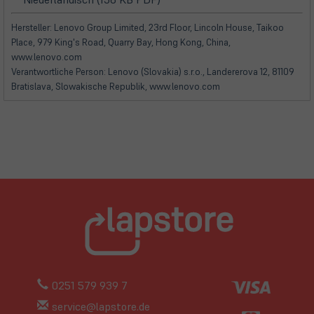
in
in
neuem
neuem
Hersteller: Lenovo Group Limited, 23rd Floor, Lincoln House, Taikoo
Tab)
Tab)
Place, 979 King's Road, Quarry Bay, Hong Kong, China,
www.lenovo.com
Verantwortliche Person: Lenovo (Slovakia) s.r.o., Landererova 12, 81109
Bratislava, Slowakische Republik, www.lenovo.com
0251 579 939 7
service@lapstore.de