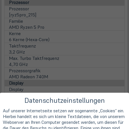
Prozessor
Prozessor
[ryz5pro_215]
Familie
AMD Ryzen 5 Pro
Kerne
6 Kerne (Hexa-Core)
Taktfrequenz
3,2 GHz
Max. Turbo Taktfrequenz
4,70 GHz
Prozessorgrafik
AMD Radeon 740M
Display
Display
33,8cm
13,3" TFT Display IPS mit 10-Finger Multitouch
Datenschutzeinstellungen
Displayauflösung
1920 x 1200 Pixel (WUXGA)
Auf unserer Internetseite setzen wir sogenannte „Cookies“ ein.
Display Besonderheit
Hierbei handelt es sich um kleine Textdateien, die von unserem
400nits, 100% sRGB
Webserver an Ihren Computer gesendet werden, um diesen für
Seitenverhältnis
die Dauer des Besuchs zu identifizieren. Einige von ihnen sind