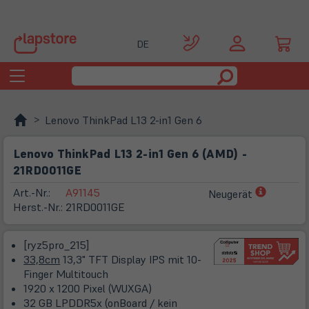
DE
Toggle
navigation
Lenovo ThinkPad L13 2-in1 Gen 6
Lenovo ThinkPad L13 2-in1 Gen 6 (AMD) -
21RD0011GE
(öffnet
Art.-Nr.:
A91145
Neugerät
in
Herst.-Nr.:
21RD0011GE
neuem
Tab)
[ryz5pro_215]
33,8cm
13,3" TFT Display IPS mit 10-
Finger Multitouch
1920 x 1200 Pixel (WUXGA)
32 GB LPDDR5x (onBoard / kein