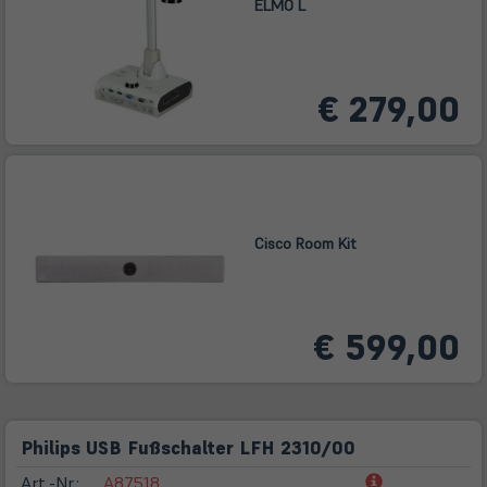
ELMO L
€ 279,00
Cisco Room Kit
€ 599,00
Philips USB Fußschalter LFH 2310/00
(öffnet
Art.-Nr.:
A87518