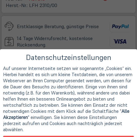
in
Herst.-Nr.:
LFH 2310/00
neuem
Tab)
Erstklassige Beratung, günstige Preise
14 Tage Widerrufsrecht, kostenlose
Rücksendung.
Second Life IT: Ein Beitrag zum
Datenschutzeinstellungen
Umweltschutz.
Auf unserer Internetseite setzen wir sogenannte „Cookies“ ein.
Schnelle, klimaneutrale Lieferung mit
Hierbei handelt es sich um kleine Textdateien, die von unserem
DHL.
Webserver an Ihren Computer gesendet werden, um diesen für
die Dauer des Besuchs zu identifizieren. Einige von ihnen sind
(öffnet
Online Store:
notwendig (z.B. für den Warenkorb), während andere uns dabei
in
helfen Ihnen ein besseres Onlineangebot zu bieten und
Leider ausverkauft!
(öff
inkl. USt zzgl.
Versand
neuem
in
wirtschaftlich zu betreiben. Sie können den Einsatz der nicht
ne
Tab)
Tab
notwendigen Cookies mit dem Klick auf die Schaltfläche "
Alle
Akzeptieren
" einwilligen. Sie können diese Einstellungen
jederzeit aufrufen und Cookies auch nachträglich jederzeit
abwählen.