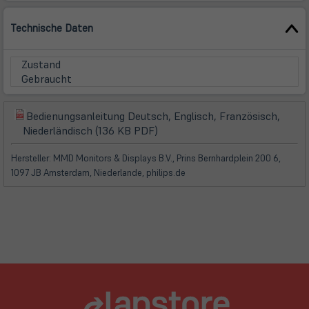
Technische Daten
Zustand
Gebraucht
Bedienungsanleitung Deutsch, Englisch, Französisch,
(öffnet
(öffnet
Niederländisch (136 KB PDF)
in
in
neuem
neuem
Hersteller: MMD Monitors & Displays B.V., Prins Bernhardplein 200 6,
Tab)
Tab)
1097 JB Amsterdam, Niederlande, philips.de