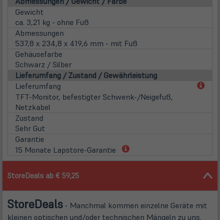
Abmessungen / Gewicht / Farbe
Gewicht
ca. 3,21 kg - ohne Fuß
Abmessungen
537,8 x 234,8 x 419,6 mm - mit Fuß
Gehäusefarbe
Schwarz / Silber
Lieferumfang / Zustand / Gewährleistung
(öff
Lieferumfang
in
TFT-Monitor, befestigter Schwenk-/Neigefuß,
neu
Netzkabel
Tab)
Zustand
Sehr Gut
Garantie
(öffnet
15 Monate Lapstore-Garantie
in
neuem
StoreDeals ab € 59,25
Tab)
Store
Deals
- Manchmal kommen einzelne Geräte mit
kleinen optischen und/oder technischen Mängeln zu uns.