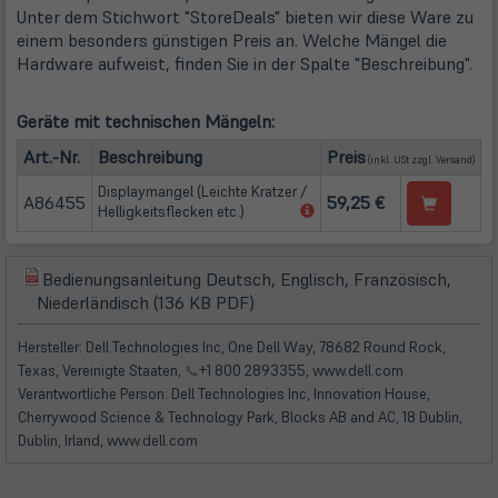
Unter dem Stichwort "StoreDeals" bieten wir diese Ware zu
einem besonders günstigen Preis an. Welche Mängel die
Hardware aufweist, finden Sie in der Spalte "Beschreibung".
Geräte mit technischen Mängeln:
(öffn
Art.-Nr.
Beschreibung
Preis
(inkl. USt zzgl.
Versand
)
Displaymangel (Leichte Kratzer /
A86455
59,25 €
(öffnet
Helligkeitsflecken etc.)
in
neuem
Tab)
Bedienungsanleitung Deutsch, Englisch, Französisch,
(öffnet
(öffnet
Niederländisch (136 KB PDF)
in
in
neuem
neuem
Hersteller: Dell Technologies Inc, One Dell Way, 78682 Round Rock,
Tab)
Tab)
Texas, Vereinigte Staaten,
📞
+1 800 2893355, www.dell.com
Verantwortliche Person: Dell Technologies Inc, Innovation House,
Cherrywood Science & Technology Park, Blocks AB and AC, 18 Dublin,
Dublin, Irland, www.dell.com