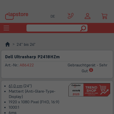
DE
Toggle
navigation
24" bis 26"
Dell Ultrasharp P2418HZm
Art.-Nr.:
A86422
Gebrauchtgerät - Sehr
(öffnet
Gut
in
neuem
61,0 cm
(24")
Tab)
Mattiert (Anti-Glare-Type-
Display)
1920 x 1080 Pixel (FHD, 16:9)
1000:1
6ms