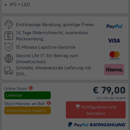
IPS + LED
Erstklassige Beratung, günstige Preise
14 Tage Widerrufsrecht, kostenlose
Rücksendung.
(öffnet
15 Monate Lapstore-Garantie
in
Second Life IT: Ein Beitrag zum
neuem
Umweltschutz.
Tab)
Schnelle, klimaneutrale Lieferung mit
DHL.
€
79,00
(öffnet
Online Store:
in
Lieferbar
(öff
inkl. USt zzgl.
Versand
neuem
in
ne
(öffnet
Store Münster am Bült:
Tab)
Tab
Konfigurieren und
in
Vorbestellung möglich
bestellen
neuem
Tab)