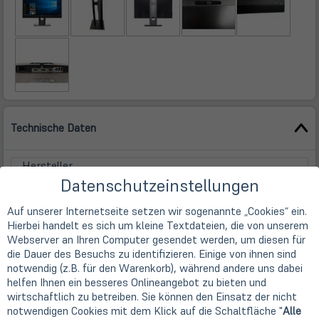
Technische Daten
Hersteller
Dell
Datenschutzeinstellungen
Bildschirmtyp
Hybrider TFT-Monitor
Auf unserer Internetseite setzen wir sogenannte „Cookies“ ein.
Hierbei handelt es sich um kleine Textdateien, die von unserem
Technische Daten Display
Webserver an Ihren Computer gesendet werden, um diesen für
Bilddiagonale
die Dauer des Besuchs zu identifizieren. Einige von ihnen sind
61,0 cm
(24")
notwendig (z.B. für den Warenkorb), während andere uns dabei
Displaytyp
helfen Ihnen ein besseres Onlineangebot zu bieten und
Mattiert (Anti-Glare-Type-Display)
wirtschaftlich zu betreiben. Sie können den Einsatz der nicht
Displaytechnologie
notwendigen Cookies mit dem Klick auf die Schaltfläche "
Alle
IPS + LED