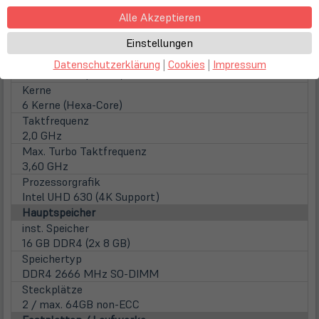
Prozessor
Alle Akzeptieren
Intel Core i5-10400T (6x 2,0 GHz / 12MB Smart Cache
Einstellungen
/ 35 Watt)
Familie
Datenschutzerklärung
|
Cookies
|
Impressum
Intel Core i5 (Gen 10)
Kerne
6 Kerne (Hexa-Core)
Taktfrequenz
2,0 GHz
Max. Turbo Taktfrequenz
3,60 GHz
Prozessorgrafik
Intel UHD 630 (4K Support)
Hauptspeicher
inst. Speicher
16 GB DDR4 (2x 8 GB)
Speichertyp
DDR4 2666 MHz SO-DIMM
Steckplätze
2 / max. 64GB non-ECC