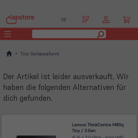
DE
Toggle
navigation
Tiny Gehäuseform
Der Artikel ist leider ausverkauft. Wir
haben die folgenden Alternativen für
dich gefunden.
Lenovo ThinkCentre M80q
Tiny / 3.Gen
i5 (6 x 2,0 GHz) - Intel UHD