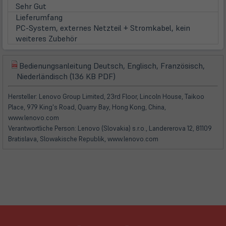
neuem
Sehr Gut
Tab)
Lieferumfang
PC-System, externes Netzteil + Stromkabel, kein
weiteres Zubehör
Bedienungsanleitung Deutsch, Englisch, Französisch,
(öffnet
(öffnet
Niederländisch (136 KB PDF)
in
in
neuem
neuem
Hersteller: Lenovo Group Limited, 23rd Floor, Lincoln House, Taikoo
Tab)
Tab)
Place, 979 King's Road, Quarry Bay, Hong Kong, China,
www.lenovo.com
Verantwortliche Person: Lenovo (Slovakia) s.r.o., Landererova 12, 81109
Bratislava, Slowakische Republik, www.lenovo.com