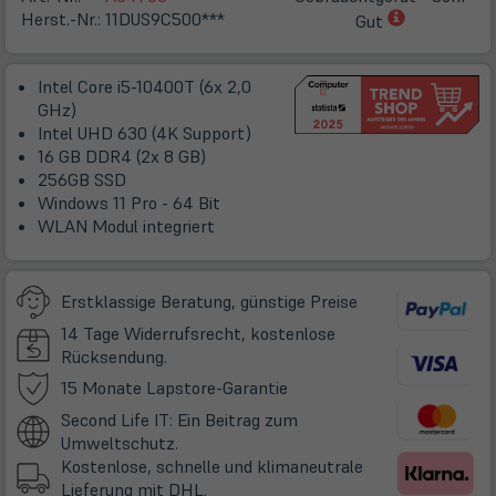
(öffnet
Herst.-Nr.:
11DUS9C500***
Gut
in
neuem
Intel Core i5-10400T (6x 2,0
Tab)
GHz)
Intel UHD 630 (4K Support)
16 GB DDR4 (2x 8 GB)
256GB SSD
Windows 11 Pro - 64 Bit
WLAN Modul integriert
Erstklassige Beratung, günstige Preise
14 Tage Widerrufsrecht, kostenlose
Rücksendung.
(öffnet
15 Monate Lapstore-Garantie
in
Second Life IT: Ein Beitrag zum
neuem
Umweltschutz.
Tab)
Kostenlose, schnelle und klimaneutrale
Lieferung mit DHL.