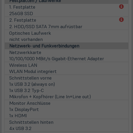
Festplatten / Laufwerke
(öff
1. Festplatte
in
256GB SSD
neu
(öff
2. Festplatte
Tab)
in
2. HDD/SSD SATA 7mm aufrüstbar
neu
Optisches Laufwerk
Tab)
nicht vorhanden
Netzwerk- und Funkverbindungen
Netzwerkkarte
10/100/1000 MBit/s Gigabit-Ethernet Adapter
Wireless LAN
WLAN Modul integriert
Schnittstellen vorne
1x USB 3.2 (always on)
1x USB 3.2 Typ-C
Mikrofon + Kopfhörer (Line In+Line out)
Monitor Anschlüsse
1x DisplayPort
1x HDMI
Schnittstellen hinten
4x USB 3.2