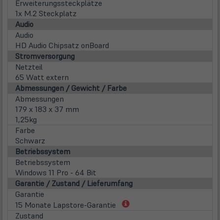
Erweiterungssteckplätze
1x M.2 Steckplatz
Audio
Audio
HD Audio Chipsatz onBoard
Stromversorgung
Netzteil
65 Watt extern
Abmessungen / Gewicht / Farbe
Abmessungen
179 x 183 x 37 mm
1,25kg
Farbe
Schwarz
Betriebssystem
Betriebssystem
Windows 11 Pro - 64 Bit
Garantie / Zustand / Lieferumfang
Garantie
(öffnet
15 Monate Lapstore-Garantie
in
Zustand