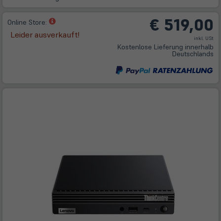
€ 519,00
(öffnet
Online Store:
in
Leider ausverkauft!
inkl. USt
neuem
Kostenlose Lieferung innerhalb
Tab)
Deutschlands