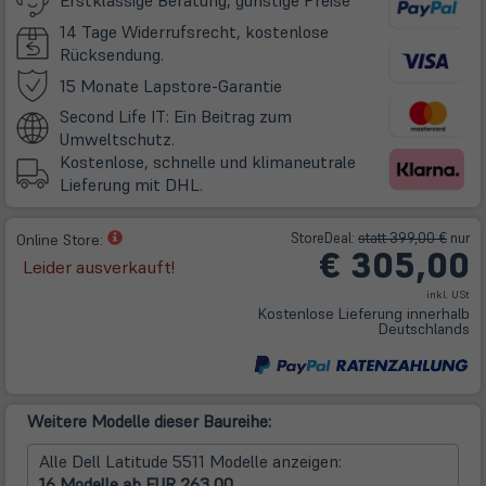
Erstklassige Beratung, günstige Preise
14 Tage Widerrufsrecht, kostenlose
Rücksendung.
(öffnet
15 Monate Lapstore-Garantie
in
Second Life IT: Ein Beitrag zum
neuem
Umweltschutz.
Tab)
Kostenlose, schnelle und klimaneutrale
Lieferung mit DHL.
(öffnet
Store
Deal
:
statt 399,00 €
nur
Online Store:
€ 305,00
in
Leider ausverkauft!
neuem
inkl. USt
Tab)
Kostenlose Lieferung innerhalb
Deutschlands
Weitere Modelle dieser Baureihe:
Alle Dell Latitude 5511 Modelle anzeigen:
16 Modelle ab EUR 263,00