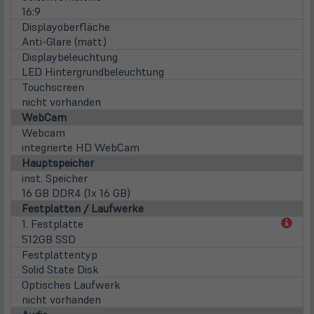
16:9
Displayoberfläche
Anti-Glare (matt)
Displaybeleuchtung
LED Hintergrundbeleuchtung
Touchscreen
nicht vorhanden
WebCam
Webcam
integrierte HD WebCam
Hauptspeicher
inst. Speicher
16 GB DDR4 (1x 16 GB)
Festplatten / Laufwerke
(öff
1. Festplatte
in
512GB SSD
neu
Festplattentyp
Tab)
Solid State Disk
Optisches Laufwerk
nicht vorhanden