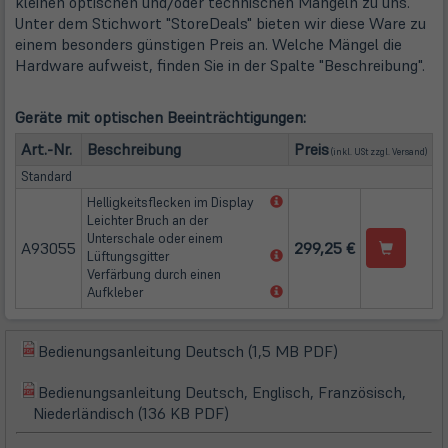
kleinen optischen und/oder technischen Mängeln zu uns.
Unter dem Stichwort "StoreDeals" bieten wir diese Ware zu
einem besonders günstigen Preis an. Welche Mängel die
Hardware aufweist, finden Sie in der Spalte "Beschreibung".
Geräte mit optischen Beeinträchtigungen:
(öffn
Art.-Nr.
Beschreibung
Preis
(inkl. USt zzgl.
Versand
)
Standard
(öffnet
Helligkeitsflecken im Display
in
Leichter Bruch an der
neuem
Unterschale oder einem
A93055
299,25 €
Tab)
(öffnet
Lüftungsgitter
in
Verfärbung durch einen
neuem
(öffnet
Aufkleber
Tab)
in
neuem
Tab)
(öffnet
Bedienungsanleitung Deutsch (1,5 MB PDF)
(öffnet
in
in
Bedienungsanleitung Deutsch, Englisch, Französisch,
neuem
(öffnet
(öffnet
neuem
Niederländisch (136 KB PDF)
Tab)
in
in
Tab)