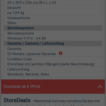
22 x 359 x 236 cm (B x L x H)
Gewicht
ca. 1,94 kg
Gehäusefarbe
Silber
Betriebssystem
Betriebssystem
Windows 11 Pro - 64 Bit
Garantie / Zustand / Lieferumfang
Garantie
(öffnet
15 Monate Lapstore-Garantie
in
Condition Code
neuem
StoreDeal mit leichten Mängeln (siehe Beschreibung)
Tab)
Lieferumfang
Notebook, Netzteil, Akku
StoreDeals ab € 299,25
Store
Deals
- Manchmal kommen einzelne Geräte mit