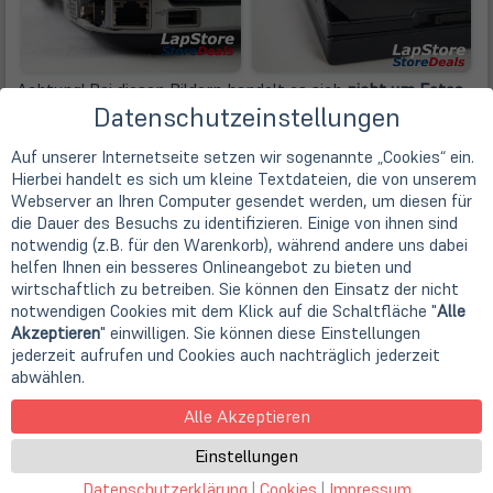
Achtung! Bei diesen Bildern handelt es sich
nicht
um Fotos
Datenschutzeinstellungen
vom jeweiligen Produkt
, sondern lediglich um Beispielbilder
zur Verdeutlichung der Fehlerkategorie!
Auf unserer Internetseite setzen wir sogenannte „Cookies“ ein.
Verfärbung durch einen Aufkleber
Hierbei handelt es sich um kleine Textdateien, die von unserem
Webserver an Ihren Computer gesendet werden, um diesen für
die Dauer des Besuchs zu identifizieren. Einige von ihnen sind
Dieses Gerät ist mit einem Aufkleber zu uns gekommen.
notwendig (z.B. für den Warenkorb), während andere uns dabei
Dieser Aufkleber wird von uns entfernt, bevor wir das Gerät
helfen Ihnen ein besseres Onlineangebot zu bieten und
verkaufen. Durch äußere Einflüsse, wie zum Beispiel
wirtschaftlich zu betreiben. Sie können den Einsatz der nicht
Sonneneinstrahlung, oder die Beschaffenheit des Klebers
notwendigen Cookies mit dem Klick auf die Schaltfläche "
Alle
kann es zu Verfärbungen der Oberfläche kommen. Es
Akzeptieren
" einwilligen. Sie können diese Einstellungen
handelt sich hierbei um einen Schönheitsfehler, der die
jederzeit aufrufen und Cookies auch nachträglich jederzeit
Leistung des Gerätes nicht einschränkt.
abwählen.
Hersteller
Alle Akzeptieren
Hersteller
Einstellungen
Dell
Gerätetyp
Datenschutzerklärung
|
Cookies
|
Impressum