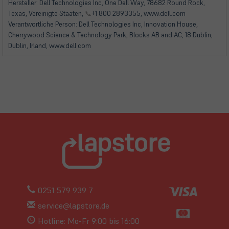
neuem
neuem
Hersteller: Dell Technologies Inc, One Dell Way, 78682 Round Rock,
Tab)
Tab)
Texas, Vereinigte Staaten,
📞
+1 800 2893355, www.dell.com
Verantwortliche Person: Dell Technologies Inc, Innovation House,
Cherrywood Science & Technology Park, Blocks AB and AC, 18 Dublin,
Dublin, Irland, www.dell.com
0251 579 939 7
service@lapstore.de
Hotline: Mo-Fr 9:00 bis 16:00