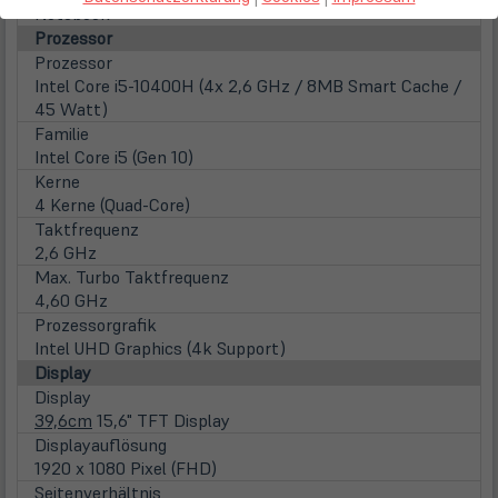
Notebook
Prozessor
Prozessor
Intel Core i5-10400H (4x 2,6 GHz / 8MB Smart Cache /
45 Watt)
Familie
Intel Core i5 (Gen 10)
Kerne
4 Kerne (Quad-Core)
Taktfrequenz
2,6 GHz
Max. Turbo Taktfrequenz
4,60 GHz
Prozessorgrafik
Intel UHD Graphics (4k Support)
Display
Display
39,6cm
15,6" TFT Display
Displayauflösung
1920 x 1080 Pixel (FHD)
Seitenverhältnis