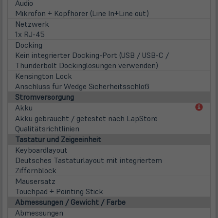
Audio
Mikrofon + Kopfhörer (Line In+Line out)
Netzwerk
1x RJ-45
Docking
Kein integrierter Docking-Port (USB / USB-C /
Thunderbolt Dockinglösungen verwenden)
Kensington Lock
Anschluss für Wedge Sicherheitsschloß
Stromversorgung
(öff
Akku
in
Akku gebraucht / getestet nach LapStore
neu
Qualitätsrichtlinien
Tab)
Tastatur und Zeigeeinheit
Keyboardlayout
Deutsches Tastaturlayout mit integriertem
Ziffernblock
Mausersatz
Touchpad + Pointing Stick
Abmessungen / Gewicht / Farbe
Abmessungen