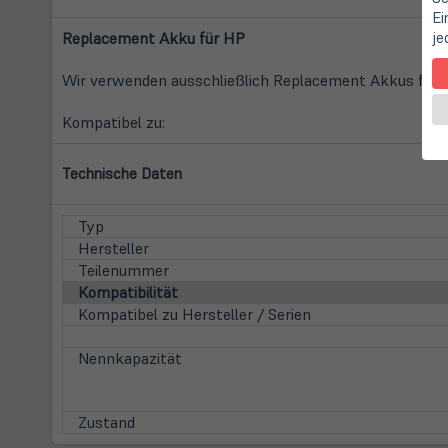
Ei
Replacement Akku für HP
je
Wir verwenden ausschließlich Replacement Akkus führen
Kompatibel zu:
Technische Daten
Typ
Hersteller
Teilenummer
Kompatibilität
Kompatibel zu Hersteller / Serien
Nennkapazität
Zustand