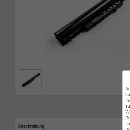
Au
ha
Ih
zu
Wa
On
de
Beschreibung
Sc