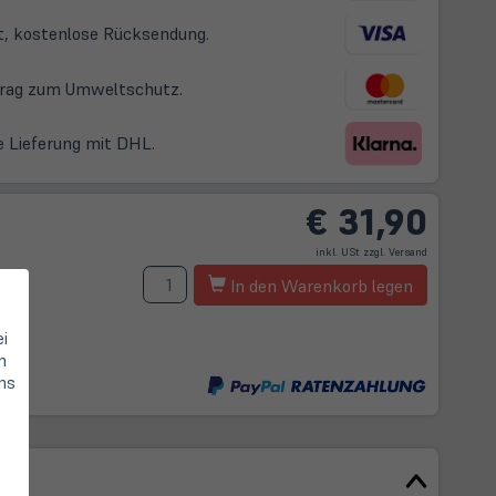
t, kostenlose Rücksendung.
itrag zum Umweltschutz.
e Lieferung mit DHL.
€
31,90
(öffnet
inkl. USt zzgl.
Versand
in
neuem
Menge
Tab)
In den Warenkorb legen
t
ei
m
n
hs