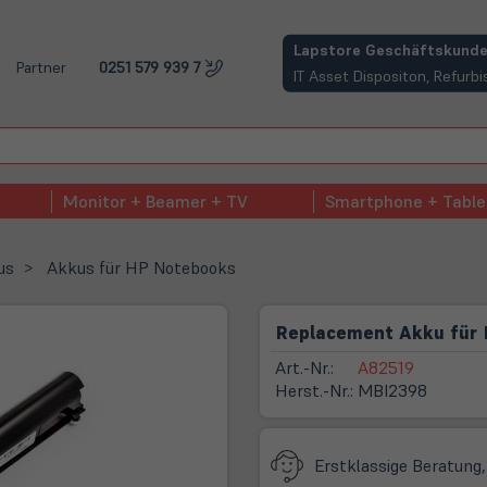
(öffnet in neuem Tab)
Lapstore Geschäftskunde
Partner
0251 579 939 7
IT Asset Dispositon, Refur
Monitor + Beamer + TV
Smartphone + Table
us
Akkus für HP Notebooks
Replacement Akku für 
Art.-Nr.:
A82519
Herst.-Nr.:
MBI2398
Erstklassige Beratung,