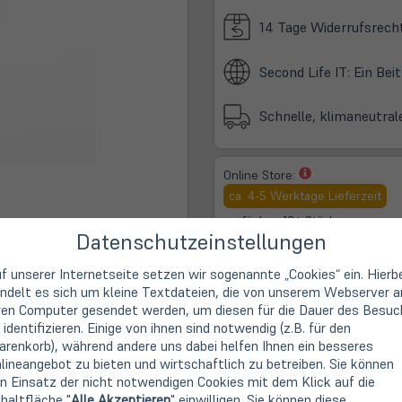
14 Tage Widerrufsrech
Second Life IT: Ein Be
Schnelle, klimaneutral
(öffnet
Online Store:
in
ca. 4-5 Werktage Lieferzeit
neuem
verfügbar: 10+ Stück
Tab)
Datenschutzeinstellungen
(öffne
Store Münster am Bült:
in
f unserer Internetseite setzen wir sogenannte „Cookies“ ein. Hierb
Vorbestellung möglich
neue
ndelt es sich um kleine Textdateien, die von unserem Webserver a
Tab)
ren Computer gesendet werden, um diesen für die Dauer des Besuc
 identifizieren. Einige von ihnen sind notwendig (z.B. für den
renkorb), während andere uns dabei helfen Ihnen ein besseres
lineangebot zu bieten und wirtschaftlich zu betreiben. Sie können
n Einsatz der nicht notwendigen Cookies mit dem Klick auf die
haltfläche "
Alle Akzeptieren
" einwilligen. Sie können diese