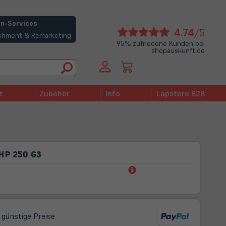
n-Services
(öffne
4.74
/5
bishment & Remarketing
in
95% zufriedene Kunden bei
shopauskunft.de
neue
Tab)
t
Zubehör
Info
Lapstore B2B
HP 250 G3
(öffnet
in
neuem
Tab)
 günstige Preise