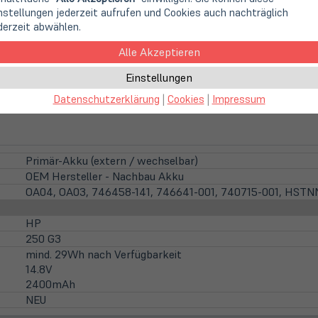
nstellungen jederzeit aufrufen und Cookies auch nachträglich
derzeit abwählen.
Alle Akzeptieren
der OEM-Anbieter (z.B. Core Parts, Green Cell, Patona o.ä)
Einstellungen
Datenschutzerklärung
|
Cookies
|
Impressum
Primär-Akku (extern / wechselbar)
OEM Hersteller - Nachbau Akku
OA04, OA03, 746458-141, 746641-001, 740715-001, HSTN
HP
250 G3
mind. 29Wh nach Verfügbarkeit
14.8V
2400mAh
NEU