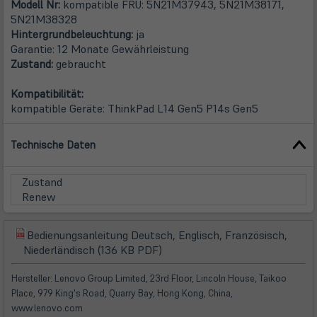
Modell Nr:
kompatible FRU: 5N21M37943, 5N21M38171,
5N21M38328
Hintergrundbeleuchtung:
ja
Garantie: 12 Monate Gewährleistung
Zustand:
gebraucht
Kompatibilität:
kompatible Geräte: ThinkPad L14 Gen5 P14s Gen5
Technische Daten
Zustand
Renew
Bedienungsanleitung Deutsch, Englisch, Französisch,
(öffnet
(öffnet
Niederländisch (136 KB PDF)
in
in
neuem
neuem
Hersteller: Lenovo Group Limited, 23rd Floor, Lincoln House, Taikoo
Tab)
Tab)
Place, 979 King's Road, Quarry Bay, Hong Kong, China,
www.lenovo.com