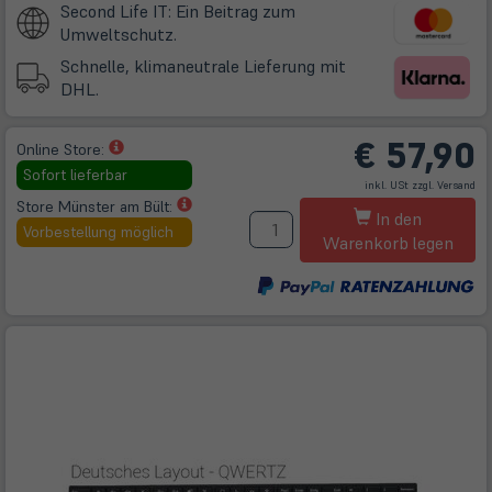
Second Life IT: Ein Beitrag zum
Umweltschutz.
Schnelle, klimaneutrale Lieferung mit
DHL.
€
57,90
(öffnet
Online Store:
in
Sofort lieferbar
(öff
inkl. USt zzgl.
Versand
neuem
in
ne
(öffnet
Store Münster am Bült:
M
Tab)
Tab
In den
in
Vorbestellung möglich
Warenkorb legen
neuem
Tab)