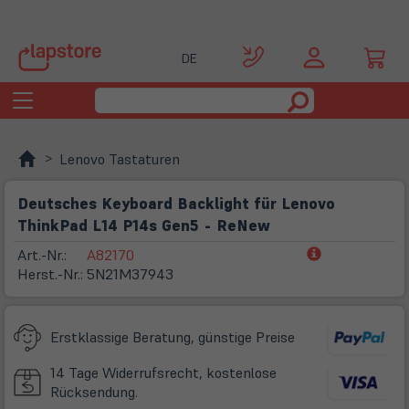
DE
Toggle
navigation
Lenovo Tastaturen
Deutsches Keyboard Backlight für Lenovo
ThinkPad L14 P14s Gen5 - ReNew
(öffnet
Art.-Nr.:
A82170
in
Herst.-Nr.:
5N21M37943
neuem
Tab)
Erstklassige Beratung, günstige Preise
14 Tage Widerrufsrecht, kostenlose
Rücksendung.