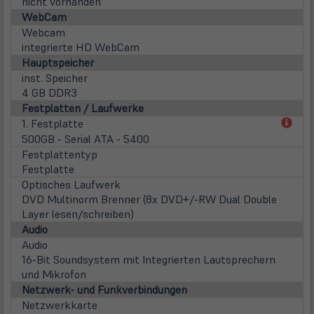
nicht vorhanden
WebCam
Webcam
integrierte HD WebCam
Hauptspeicher
inst. Speicher
4 GB DDR3
Festplatten / Laufwerke
(öff
1. Festplatte
in
500GB - Serial ATA - 5400
neu
Festplattentyp
Tab)
Festplatte
Optisches Laufwerk
DVD Multinorm Brenner (8x DVD+/-RW Dual Double
Layer lesen/schreiben)
Audio
Audio
16-Bit Soundsystem mit Integrierten Lautsprechern
und Mikrofon
Netzwerk- und Funkverbindungen
Netzwerkkarte