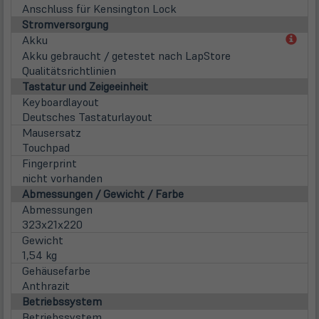
Anschluss für Kensington Lock
Stromversorgung
(öff
Akku
in
Akku gebraucht / getestet nach LapStore
neu
Qualitätsrichtlinien
Tab)
Tastatur und Zeigeeinheit
Keyboardlayout
Deutsches Tastaturlayout
Mausersatz
Touchpad
Fingerprint
nicht vorhanden
Abmessungen / Gewicht / Farbe
Abmessungen
323x21x220
Gewicht
1,54 kg
Gehäusefarbe
Anthrazit
Betriebssystem
Betriebssystem