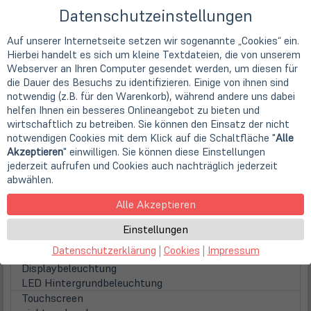
Datenschutzeinstellungen
Familie
Intel Core i3 Mobile (Gen 4)
Auf unserer Internetseite setzen wir sogenannte „Cookies“ ein.
Kerne
Hierbei handelt es sich um kleine Textdateien, die von unserem
2 Kerne (Dual-Core)
Webserver an Ihren Computer gesendet werden, um diesen für
Taktfrequenz
die Dauer des Besuchs zu identifizieren. Einige von ihnen sind
1,9 GHz
notwendig (z.B. für den Warenkorb), während andere uns dabei
Prozessorgrafik
helfen Ihnen ein besseres Onlineangebot zu bieten und
Intel HD 4400
wirtschaftlich zu betreiben. Sie können den Einsatz der nicht
Display
notwendigen Cookies mit dem Klick auf die Schaltfläche "
Alle
Display
Akzeptieren
" einwilligen. Sie können diese Einstellungen
35,6cm
14" TFT Display
jederzeit aufrufen und Cookies auch nachträglich jederzeit
Displayauflösung
abwählen.
1366 x 768 Pixel (WXGA)
Alle Akzeptieren
Seitenverhältnis
16:9
Einstellungen
Displayoberfläche
Datenschutzerklärung
|
Cookies
|
Impressum
Glare (glänzend)
Displaybeleuchtung
LED Hintergrundbeleuchtung
Touchscreen