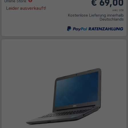
€ 69,00
(öffnet
Online Store:
in
Leider ausverkauft!
inkl. USt
neuem
Kostenlose Lieferung innerhalb
Tab)
Deutschlands