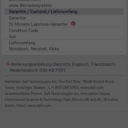
ohne Betriebssystem
Garantie / Zustand / Lieferumfang
Garantie
(öffnet
15 Monate Lapstore-Garantie
in
Condition Code
neuem
Gut
Tab)
Lieferumfang
Notebook, Netzteil, Akku
Bedienungsanleitung Deutsch, Englisch, Französisch,
(öffnet
(öffnet
Niederländisch (136 KB PDF)
in
in
neuem
neuem
Hersteller: Dell Technologies Inc, One Dell Way, 78682 Round Rock,
Tab)
Tab)
Texas, Vereinigte Staaten,
📞
+1 800 2893355, www.dell.com
Verantwortliche Person: Dell Technologies Inc, Innovation House,
Cherrywood Science & Technology Park, Blocks AB and AC, 18 Dublin,
Dublin, Irland, www.dell.com