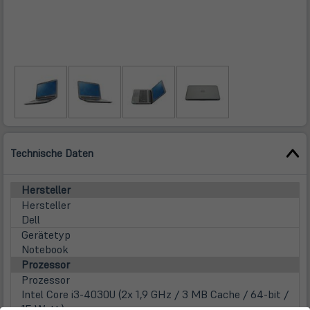
Technische Daten
Hersteller
Hersteller
Dell
Gerätetyp
Notebook
Prozessor
Prozessor
Intel Core i3-4030U (2x 1,9 GHz / 3 MB Cache / 64-bit /
15 Watt)