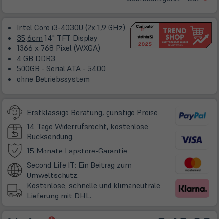
in
ne
Intel Core i3-4030U (2x 1,9 GHz)
Ta
35,6cm
14" TFT Display
1366 x 768 Pixel (WXGA)
4 GB DDR3
500GB - Serial ATA - 5400
ohne Betriebssystem
Erstklassige Beratung, günstige Preise
14 Tage Widerrufsrecht, kostenlose
Rücksendung.
(öffnet
15 Monate Lapstore-Garantie
in
Second Life IT: Ein Beitrag zum
neuem
Umweltschutz.
Tab)
Kostenlose, schnelle und klimaneutrale
Lieferung mit DHL.