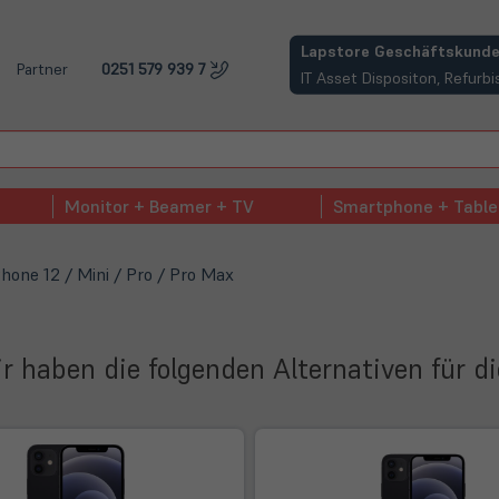
(öffnet in neuem Tab)
Lapstore Geschäftskunde
Partner
0251 579 939 7
IT Asset Dispositon, Refur
Monitor + Beamer + TV
Smartphone + Table
hone 12 / Mini / Pro / Pro Max
Wir haben die folgenden Alternativen für d