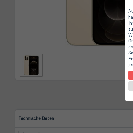
Au
ha
Ih
zu
Wa
On
de
Sc
Ei
je
Technische Daten