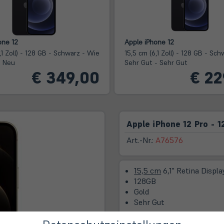
one 12
Apple iPhone 12
,1 Zoll) - 128 GB - Schwarz - Wie
15,5 cm (6,1 Zoll) - 128 GB - Sch
e Neu
Sehr Gut - Sehr Gut
€ 349,00
€ 22
Apple iPhone 12 Pro - 1
Art.-Nr.:
A76576
15,5 cm
6,1" Retina Displa
128GB
Gold
Sehr Gut