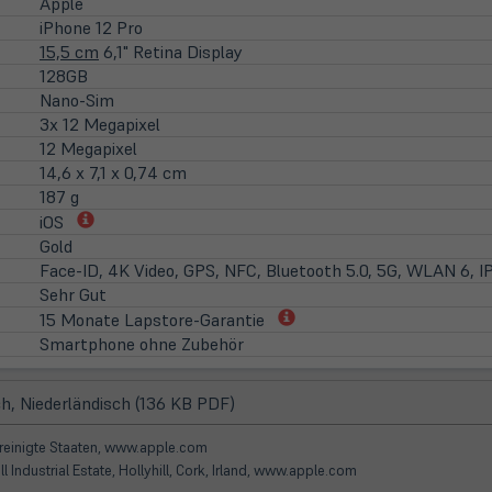
Apple
iPhone 12 Pro
15,5 cm
6,1" Retina Display
128GB
Nano-Sim
3x 12 Megapixel
12 Megapixel
14,6 x 7,1 x 0,74 cm
187 g
(öffnet
iOS
in
Gold
neuem
Face-ID, 4K Video, GPS, NFC, Bluetooth 5.0, 5G, WLAN 6,
Tab)
Sehr Gut
(öffnet
15 Monate Lapstore-Garantie
in
Smartphone ohne Zubehör
neuem
Tab)
(öffnet
h, Niederländisch (136 KB PDF)
in
neuem
Vereinigte Staaten, www.apple.com
Tab)
ll Industrial Estate, Hollyhill, Cork, Irland, www.apple.com