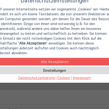
Datenschutzeinstellungen
Erstklassige Beratung,
f unserer Internetseite setzen wir sogenannte „Cookies“ ein. Hierb
ndelt es sich um kleine Textdateien, die von unserem Webserver a
14 Tage Widerrufsrech
ren Computer gesendet werden, um diesen für die Dauer des Besuc
 identifizieren. Einige von ihnen sind notwendig (z.B. für den
15 Monate Lapstore-G
renkorb), während andere uns dabei helfen Ihnen ein besseres
lineangebot zu bieten und wirtschaftlich zu betreiben. Sie können
Second Life IT: Ein Be
n Einsatz der nicht notwendigen Cookies mit dem Klick auf die
haltfläche "
Alle Akzeptieren
" einwilligen. Sie können diese
Schnelle, klimaneutral
nstellungen jederzeit aufrufen und Cookies auch nachträglich
derzeit abwählen.
(öffnet
Online Store:
Alle Akzeptieren
in
Schade, nicht mehr lieferb
neuem
Einstellungen
Tab)
Datenschutzerklärung
|
Cookies
|
Impressum