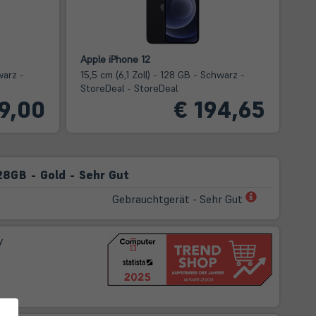
Apple iPhone 12
warz -
15,5 cm (6,1 Zoll) - 128 GB - Schwarz -
StoreDeal - StoreDeal
9,00
€ 194,65
28GB - Gold - Sehr Gut
(öffnet
Gebrauchtgerät - Sehr Gut
in
neuem
y
Tab)