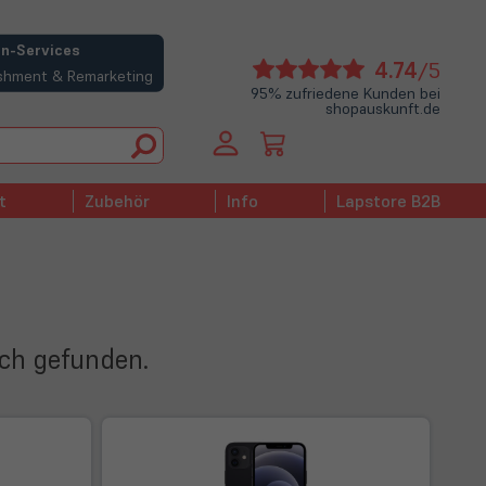
n-Services
(öffne
4.74
/5
bishment & Remarketing
in
95% zufriedene Kunden bei
shopauskunft.de
neue
Tab)
t
Zubehör
Info
Lapstore B2B
ich gefunden.