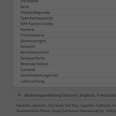
Hersteller
Serie
Displaydiagonale
Speicherkapazität
SIM-Karten Größe
Kamera
Frontkamera
Abmessungen
Gewicht
Betriebssystem
Gehäusefarbe
Besonderheiten
Zustand
Gewährleistungsfrist
Lieferumfang
(öffnet
Bedienungsanleitung Deutsch, Englisch, Französisc
in
neuem
Hersteller: Apple Inc., One Apple Park Way, Cupertino, California, 
Tab)
Verantwortliche Person: Apple Distribution International Ltd., Hollyhi