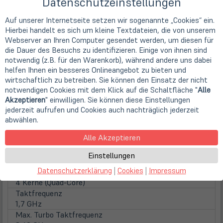
Datenschutzeinstellungen
Auf unserer Internetseite setzen wir sogenannte „Cookies“ ein.
Technische Daten
Hierbei handelt es sich um kleine Textdateien, die von unserem
Webserver an Ihren Computer gesendet werden, um diesen für
die Dauer des Besuchs zu identifizieren. Einige von ihnen sind
Hersteller
notwendig (z.B. für den Warenkorb), während andere uns dabei
Hersteller
helfen Ihnen ein besseres Onlineangebot zu bieten und
HP
wirtschaftlich zu betreiben. Sie können den Einsatz der nicht
Gerätetyp
notwendigen Cookies mit dem Klick auf die Schaltfläche "
Alle
Notebook
Akzeptieren
" einwilligen. Sie können diese Einstellungen
Prozessor
jederzeit aufrufen und Cookies auch nachträglich jederzeit
Prozessor
abwählen.
Intel Core i5-8350U (4x 1,70 GHz / 6M Cache / 15
Alle Akzeptieren
Watt)
Familie
Einstellungen
Intel Core i5 (Gen 8)
Datenschutzerklärung
|
Cookies
|
Impressum
Kerne
4 Kerne (Quad-Core)
Taktfrequenz
1,7 GHz
Max. Turbo Taktfrequenz