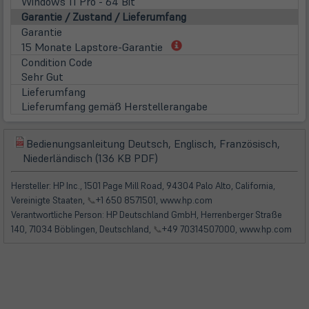
Windows 11 Pro - 64 Bit
Garantie / Zustand / Lieferumfang
Garantie
(öffnet
15 Monate Lapstore-Garantie
in
Condition Code
neuem
Sehr Gut
Tab)
Lieferumfang
Lieferumfang gemäß Herstellerangabe
Bedienungsanleitung Deutsch, Englisch, Französisch,
(öffnet
(öffnet
Niederländisch (136 KB PDF)
in
in
neuem
neuem
Hersteller: HP Inc., 1501 Page Mill Road, 94304 Palo Alto, California,
Tab)
Tab)
Vereinigte Staaten,
📞
+1 650 8571501, www.hp.com
Verantwortliche Person: HP Deutschland GmbH, Herrenberger Straße
140, 71034 Böblingen, Deutschland,
📞
+49 70314507000, www.hp.com