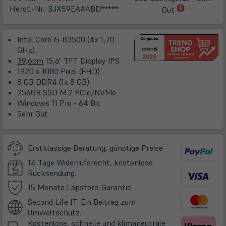
(öffnet
Herst.-Nr.:
3JX59EA#ABD*****
Gut
in
neuem
Intel Core i5-8350U (4x 1,70
Tab)
GHz)
39,6cm
15,6" TFT Display IPS
1920 x 1080 Pixel (FHD)
8 GB DDR4 (1x 8 GB)
256GB SSD M.2 PCIe/NVMe
Windows 11 Pro - 64 Bit
Sehr Gut
Erstklassige Beratung, günstige Preise
14 Tage Widerrufsrecht, kostenlose
Rücksendung.
(öffnet
15 Monate Lapstore-Garantie
in
Second Life IT: Ein Beitrag zum
neuem
Umweltschutz.
Tab)
Kostenlose, schnelle und klimaneutrale