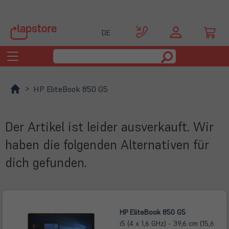
DE
Toggle
navigation
HP EliteBook 850 G5
Der Artikel ist leider ausverkauft. Wir
haben die folgenden Alternativen für
dich gefunden.
HP EliteBook 850 G5
i5 (4 x 1,6 GHz) - 39,6 cm (15,6