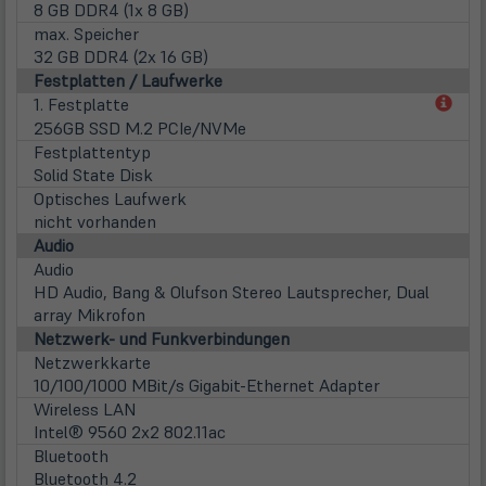
8 GB DDR4 (1x 8 GB)
max. Speicher
32 GB DDR4 (2x 16 GB)
Festplatten / Laufwerke
(öff
1. Festplatte
in
256GB SSD M.2 PCIe/NVMe
neu
Festplattentyp
Tab)
Solid State Disk
Optisches Laufwerk
nicht vorhanden
Audio
Audio
HD Audio, Bang & Olufson Stereo Lautsprecher, Dual
array Mikrofon
Netzwerk- und Funkverbindungen
Netzwerkkarte
10/100/1000 MBit/s Gigabit-Ethernet Adapter
Wireless LAN
Intel® 9560 2x2 802.11ac
Bluetooth
Bluetooth 4.2