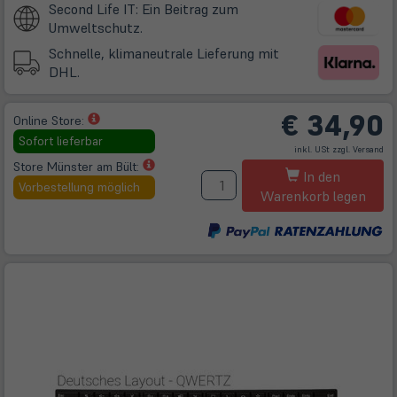
Second Life IT: Ein Beitrag zum
Umweltschutz.
Schnelle, klimaneutrale Lieferung mit
DHL.
€
34,90
(öffnet
Online Store:
in
Sofort lieferbar
(öff
inkl. USt zzgl.
Versand
neuem
in
ne
(öffnet
Store Münster am Bült:
M
Tab)
Tab
In den
in
Vorbestellung möglich
Warenkorb legen
neuem
Tab)