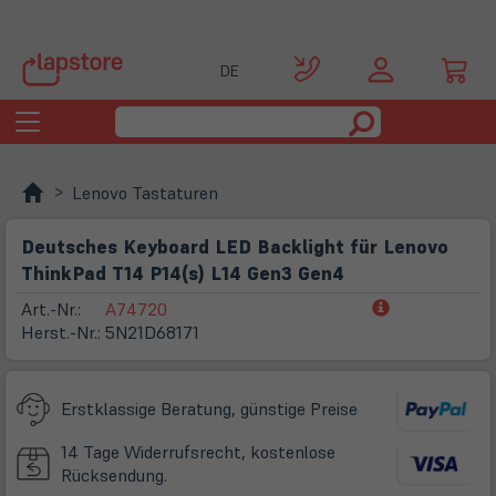
DE
Toggle
navigation
Lenovo Tastaturen
Deutsches Keyboard LED Backlight für Lenovo
ThinkPad T14 P14(s) L14 Gen3 Gen4
(öffnet
Art.-Nr.:
A74720
in
Herst.-Nr.:
5N21D68171
neuem
Tab)
Erstklassige Beratung, günstige Preise
14 Tage Widerrufsrecht, kostenlose
Rücksendung.