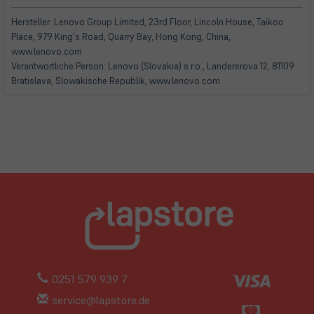
in
in
neuem
neuem
Hersteller: Lenovo Group Limited, 23rd Floor, Lincoln House, Taikoo
Tab)
Tab)
Place, 979 King's Road, Quarry Bay, Hong Kong, China,
www.lenovo.com
Verantwortliche Person: Lenovo (Slovakia) s.r.o., Landererova 12, 81109
Bratislava, Slowakische Republik, www.lenovo.com
0251 579 939 7
service@lapstore.de