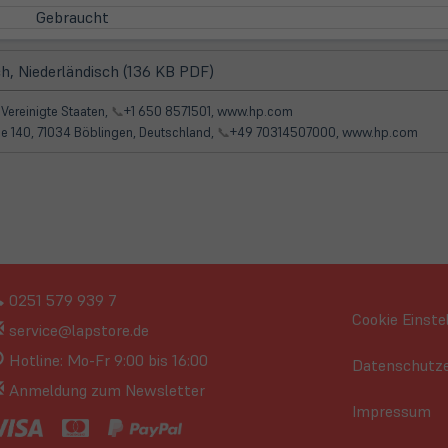
Gebraucht
(öffnet
h, Niederländisch (136 KB PDF)
in
neuem
, Vereinigte Staaten,
📞
+1 650 8571501, www.hp.com
Tab)
e 140, 71034 Böblingen, Deutschland,
📞
+49 70314507000, www.hp.com
0251 579 939 7
Cookie Einste
service@lapstore.de
Hotline: Mo-Fr 9:00 bis 16:00
Datenschutze
Anmeldung zum Newsletter
Impressum