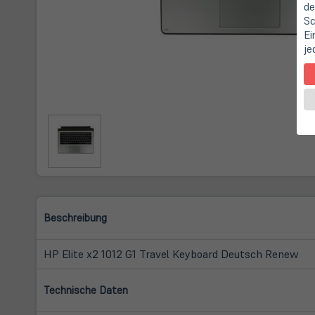
de
Sc
Ei
je
Beschreibung
HP Elite x2 1012 G1 Travel Keyboard Deutsch Renew
Technische Daten