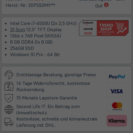
(öffnet
Herst.-Nr.:
20F5S0MY**
Gut
in
neuem
Intel Core i7-6500U (2x 2,5 GHz)
Tab)
31,5cm
12,5" TFT Display
1366 x 768 Pixel (WXGA)
8 GB DDR4 (1x 8 GB)
256GB SSD
Windows 10 Pro - 64 Bit
Erstklassige Beratung, günstige Preise
14 Tage Widerrufsrecht, kostenlose
Rücksendung.
(öffnet
15 Monate Lapstore-Garantie
in
Second Life IT: Ein Beitrag zum
neuem
Umweltschutz.
Tab)
Kostenlose, schnelle und klimaneutrale
Lieferung mit DHL.