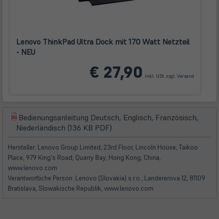
Lenovo ThinkPad Ultra Dock mit 170 Watt Netzteil
- NEU
(öffnet
€ 27,90
in
inkl. USt zzgl.
Versand
neuem
Tab)
Bedienungsanleitung Deutsch, Englisch, Französisch,
(öffnet
(öffnet
Niederländisch (136 KB PDF)
in
in
neuem
neuem
Hersteller: Lenovo Group Limited, 23rd Floor, Lincoln House, Taikoo
Tab)
Tab)
Place, 979 King's Road, Quarry Bay, Hong Kong, China,
www.lenovo.com
Verantwortliche Person: Lenovo (Slovakia) s.r.o., Landererova 12, 81109
Bratislava, Slowakische Republik, www.lenovo.com