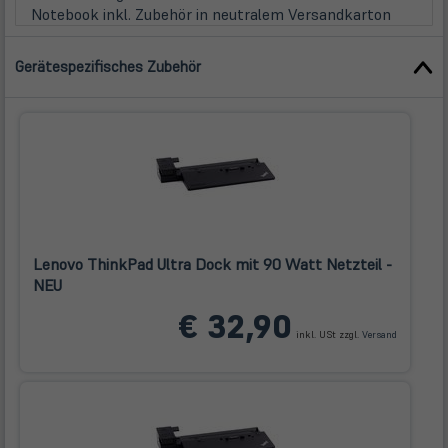
Notebook inkl. Zubehör in neutralem Versandkarton
Gerätespezifisches Zubehör
Lenovo ThinkPad Ultra Dock mit 90 Watt Netzteil -
NEU
(öffnet
€ 32,90
in
inkl. USt zzgl.
Versand
neuem
Tab)