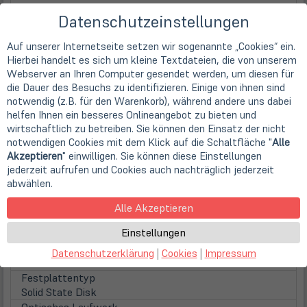
16:9
Datenschutzeinstellungen
Displayoberfläche
Anti-Glare (matt)
Auf unserer Internetseite setzen wir sogenannte „Cookies“ ein.
Displaybeleuchtung
Hierbei handelt es sich um kleine Textdateien, die von unserem
LED Hintergrundbeleuchtung
Webserver an Ihren Computer gesendet werden, um diesen für
Touchscreen
die Dauer des Besuchs zu identifizieren. Einige von ihnen sind
nicht vorhanden
notwendig (z.B. für den Warenkorb), während andere uns dabei
WebCam
helfen Ihnen ein besseres Onlineangebot zu bieten und
wirtschaftlich zu betreiben. Sie können den Einsatz der nicht
Webcam
notwendigen Cookies mit dem Klick auf die Schaltfläche "
Alle
integrierte Low-Light HD Webcam
Akzeptieren
" einwilligen. Sie können diese Einstellungen
Hauptspeicher
jederzeit aufrufen und Cookies auch nachträglich jederzeit
inst. Speicher
abwählen.
8 GB DDR4 (1x 8 GB)
max. Speicher
Alle Akzeptieren
16 GB DDR4 (1 Steckplatz)
Einstellungen
Festplatten / Laufwerke
(öff
1. Festplatte
Datenschutzerklärung
|
Cookies
|
Impressum
in
256GB SSD
neu
Festplattentyp
Tab)
Solid State Disk