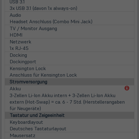
USB 3.1
3x USB 3.1 (davon 1x always-on)
Audio
Headset Anschluss (Combo Mini Jack)
TV / Monitor Ausgang
HDMI
Netzwerk
1x RJ-45
Docking
Dockingport
Kensington Lock
Anschluss für Kensington Lock
Stromversorgung
(öff
Akku
in
3-Zellen Li-Ion Akku intern + 3-Zellen Li-Ion Akku
neu
extern (Hot-Swap) = ca. 6 - 7 Std. (Herstellerangaben
Tab)
für Neugeräte)
Tastatur und Zeigeeinheit
Keyboardlayout
Deutsches Tastaturlayout
Mausersatz