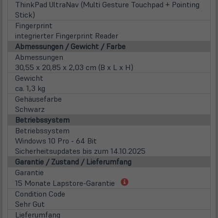
ThinkPad UltraNav (Multi Gesture Touchpad + Pointing
Stick)
Fingerprint
integrierter Fingerprint Reader
Abmessungen / Gewicht / Farbe
Abmessungen
30,55 x 20,85 x 2,03 cm (B x L x H)
Gewicht
ca. 1,3 kg
Gehäusefarbe
Schwarz
Betriebssystem
Betriebssystem
Windows 10 Pro - 64 Bit
Sicherheitsupdates bis zum 14.10.2025
Garantie / Zustand / Lieferumfang
Garantie
(öffnet
15 Monate Lapstore-Garantie
in
Condition Code
neuem
Sehr Gut
Tab)
Lieferumfang