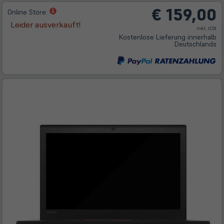
€ 159,00
(öffnet
Online Store:
in
Leider ausverkauft!
inkl. USt
neuem
Kostenlose Lieferung innerhalb
Tab)
Deutschlands