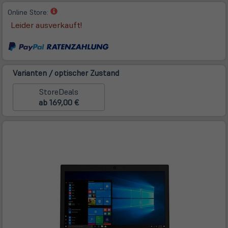
(öffnet
Online Store:
in
Leider ausverkauft!
neuem
Tab)
Varianten / optischer Zustand
StoreDeals
ab 169,00 €