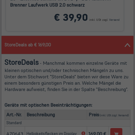
Brenner Laufwerk USB 2.0 schwarz
(öffnet
€ 39,90
in
inkl. USt zzgl.
Versand
neuem
Tab)
StoreDeals ab € 169,00
Store
Deals
- Manchmal kommen einzelne Geräte mit
kleinen optischen und/oder technischen Mängeln zu uns.
Unter dem Stichwort "StoreDeals" bieten wir diese Ware zu
einem besonders günstigen Preis an. Welche Mängel die
Hardware aufweist, finden Sie in der Spalte "Beschreibung".
Geräte mit optischen Beeinträchtigungen:
(öffn
Art.-Nr.
Beschreibung
Preis
(inkl. USt zzgl.
Versand
)
Standard
A70643
(öffnet
169,00 €
Helligkeitsflecken im Display