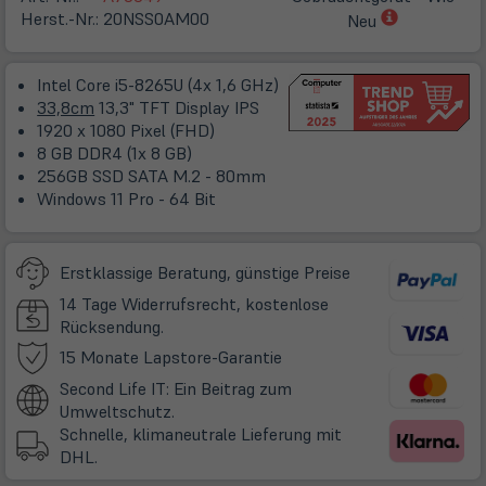
(öffnet
Herst.-Nr.:
20NSS0AM00
Neu
in
neuem
Intel Core i5-8265U (4x 1,6 GHz)
Tab)
33,8cm
13,3" TFT Display IPS
1920 x 1080 Pixel (FHD)
8 GB DDR4 (1x 8 GB)
256GB SSD SATA M.2 - 80mm
Windows 11 Pro - 64 Bit
Erstklassige Beratung, günstige Preise
14 Tage Widerrufsrecht, kostenlose
Rücksendung.
(öffnet
15 Monate Lapstore-Garantie
in
Second Life IT: Ein Beitrag zum
neuem
Umweltschutz.
Tab)
Schnelle, klimaneutrale Lieferung mit
DHL.