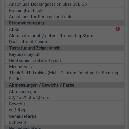
Anschluss Dockingstation über USB 3.x
Kensington Lock
Anschluss für Kensington Lock
Stromversorgung
(öff
Akku
in
Akku gebraucht / getestet nach LapStore
neu
Qualitätsrichtlinien
Tab)
Tastatur und Zeigeeinheit
Keyboardlayout
Deutsches Tastaturlayout
Mausersatz
ThinkPad UltraNav (Multi Gesture Touchpad + Pointing
Stick)
Abmessungen / Gewicht / Farbe
Abmessungen
32,2 x 22,4 x 1,8 cm
Gewicht
ca 1,4kg
Gehäusefarbe
Schwarz
Betriebssystem