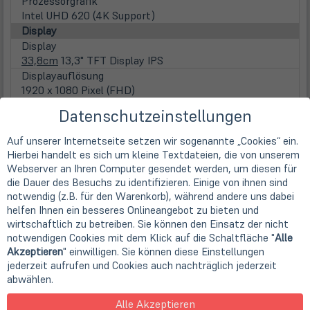
Prozessorgrafik
Intel UHD 620 (4K Support)
Display
Display
33,8cm
13,3" TFT Display IPS
Displayauflösung
1920 x 1080 Pixel (FHD)
Seitenverhältnis
Datenschutzeinstellungen
16:9
Displayoberfläche
Auf unserer Internetseite setzen wir sogenannte „Cookies“ ein.
Anti-Glare (matt)
Hierbei handelt es sich um kleine Textdateien, die von unserem
Displaybeleuchtung
Webserver an Ihren Computer gesendet werden, um diesen für
LED Hintergrundbeleuchtung
die Dauer des Besuchs zu identifizieren. Einige von ihnen sind
Touchscreen
notwendig (z.B. für den Warenkorb), während andere uns dabei
nicht vorhanden
helfen Ihnen ein besseres Onlineangebot zu bieten und
wirtschaftlich zu betreiben. Sie können den Einsatz der nicht
WebCam
notwendigen Cookies mit dem Klick auf die Schaltfläche "
Alle
Webcam
Akzeptieren
" einwilligen. Sie können diese Einstellungen
integrierte HD WebCam
jederzeit aufrufen und Cookies auch nachträglich jederzeit
Hauptspeicher
abwählen.
inst. Speicher
8 GB DDR4 (1x 8 GB)
Alle Akzeptieren