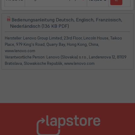
in
neuem
Tab)
Bedienungsanleitung Deutsch, Englisch, Französisch,
(öffnet
(öffnet
Niederländisch (136 KB PDF)
in
in
neuem
neuem
Hersteller: Lenovo Group Limited, 23rd Floor, Lincoln House, Taikoo
Tab)
Tab)
Place, 979 King's Road, Quarry Bay, Hong Kong, China,
www.lenovo.com
Verantwortliche Person: Lenovo (Slovakia) s.r.o., Landererova 12, 81109
Bratislava, Slowakische Republik, www.lenovo.com