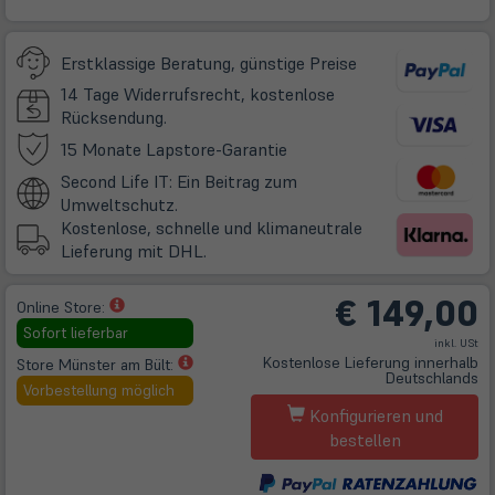
Erstklassige Beratung, günstige Preise
14 Tage Widerrufsrecht, kostenlose
Rücksendung.
(öffnet
15 Monate Lapstore-Garantie
in
Second Life IT: Ein Beitrag zum
neuem
Umweltschutz.
Tab)
Kostenlose, schnelle und klimaneutrale
Lieferung mit DHL.
€
149,00
(öffnet
Online Store:
in
Sofort lieferbar
inkl. USt
neuem
(öffnet
Kostenlose Lieferung innerhalb
Store Münster am Bült:
Tab)
Deutschlands
in
Vorbestellung möglich
neuem
Konfigurieren und
Tab)
bestellen