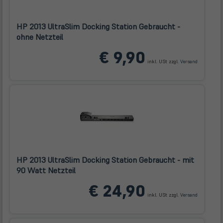
HP 2013 UltraSlim Docking Station Gebraucht -
ohne Netzteil
(öffnet
€ 9,90
in
inkl. USt zzgl.
Versand
neuem
Tab)
HP 2013 UltraSlim Docking Station Gebraucht - mit
90 Watt Netzteil
(öffnet
€ 24,90
in
inkl. USt zzgl.
Versand
neuem
Tab)