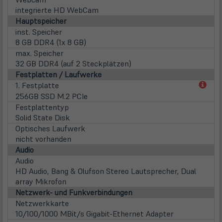
integrierte HD WebCam
Hauptspeicher
inst. Speicher
8 GB DDR4 (1x 8 GB)
max. Speicher
32 GB DDR4 (auf 2 Steckplätzen)
Festplatten / Laufwerke
(öff
1. Festplatte
in
256GB SSD M.2 PCIe
neu
Festplattentyp
Tab)
Solid State Disk
Optisches Laufwerk
nicht vorhanden
Audio
Audio
HD Audio, Bang & Olufson Stereo Lautsprecher, Dual
array Mikrofon
Netzwerk- und Funkverbindungen
Netzwerkkarte
10/100/1000 MBit/s Gigabit-Ethernet Adapter