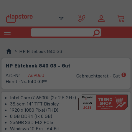
DE
Toggle
navigation
HP Elitebook 840 G3
HP Elitebook 840 G3 - Gut
(öf
Art.-Nr.:
A69060
Gebrauchtgerät - Gut
in
Herst.-Nr.:
840 G3**
ne
Ta
Intel Core i7-6500U (2x 2,5 GHz)
35,6cm
14" TFT Display
1920 x 1080 Pixel (FHD)
8 GB DDR4 (1x 8 GB)
256GB SSD M.2 PCIe
Windows 10 Pro - 64 Bit