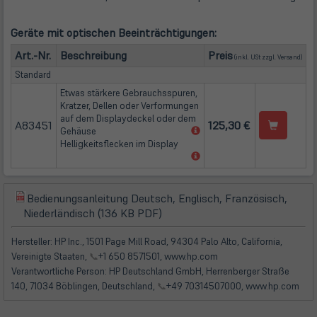
Geräte mit optischen Beeinträchtigungen:
(öffn
Art.-Nr.
Beschreibung
Preis
(inkl. USt zzgl.
Versand
)
Standard
Etwas stärkere Gebrauchsspuren,
Kratzer, Dellen oder Verformungen
auf dem Displaydeckel oder dem
A83451
125,30 €
(öffnet
Gehäuse
in
Helligkeitsflecken im Display
neuem
(öffnet
Tab)
in
neuem
Tab)
Bedienungsanleitung Deutsch, Englisch, Französisch,
(öffnet
(öffnet
Niederländisch (136 KB PDF)
in
in
neuem
neuem
Hersteller: HP Inc., 1501 Page Mill Road, 94304 Palo Alto, California,
Tab)
Tab)
Vereinigte Staaten,
📞
+1 650 8571501, www.hp.com
Verantwortliche Person: HP Deutschland GmbH, Herrenberger Straße
140, 71034 Böblingen, Deutschland,
📞
+49 70314507000, www.hp.com