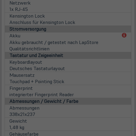
Netzwerk
1x RJ-45
Kensington Lock
Anschluss für Kensington Lock
Stromversorgung
(öff
Akku
in
Akku gebraucht / getestet nach LapStore
neu
Qualitätsrichtlinien
Tab)
Tastatur und Zeigeeinheit
Keyboardlayout
Deutsches Tastaturlayout
Mausersatz
Touchpad + Pointing Stick
Fingerprint
integrierter Fingerprint Reader
Abmessungen / Gewicht / Farbe
Abmessungen
338x21x237
Gewicht
1,48 kg
Gehäusefarbe