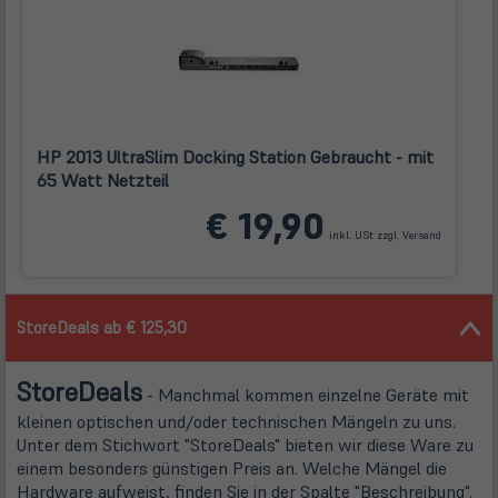
HP 2013 UltraSlim Docking Station Gebraucht - mit
65 Watt Netzteil
(öffnet
€ 19,90
in
inkl. USt zzgl.
Versand
neuem
Tab)
StoreDeals ab € 125,30
Store
Deals
- Manchmal kommen einzelne Geräte mit
kleinen optischen und/oder technischen Mängeln zu uns.
Unter dem Stichwort "StoreDeals" bieten wir diese Ware zu
einem besonders günstigen Preis an. Welche Mängel die
Hardware aufweist, finden Sie in der Spalte "Beschreibung".