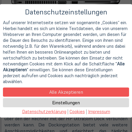
Datenschutzeinstellungen
Auf unserer Internetseite setzen wir sogenannte „Cookies“ ein.
Hierbei handelt es sich um kleine Textdateien, die von unserem
Webserver an Ihren Computer gesendet werden, um diesen für
die Dauer des Besuchs zu identifizieren. Einige von ihnen sind
notwendig (z.B. für den Warenkorb), während andere uns dabei
Anschlüsse
helfen Ihnen ein besseres Onlineangebot zu bieten und
Auf der linken Gehäuseseite befindet sich der Port für das
wirtschaftlich zu betreiben. Sie können den Einsatz der nicht
optional erhältliche Kensington Schloss, ein VGA Anschluss,
notwendigen Cookies mit dem Klick auf die Schaltfläche "
Alle
sowie ein USB 3.1 Anschluss. Auf der rechten Seite befindet
Akzeptieren
" einwilligen. Sie können diese Einstellungen
sich der Anschluss für das Netzteil, ein Netzwerk
jederzeit aufrufen und Cookies auch nachträglich jederzeit
Anschluss, ein weiterer USB 3.1 Anschluss, ein Combo
abwählen.
Anschluss für ein Headset, ein DisplayPort und ein USB C
Alle Akzeptieren
Anschluss.
Einstellungen
Ebenfalls auf der rechten Seite befindet sich der im Gerät
Datenschutzerklärung
|
Cookies
|
Impressum
verbaute SD Kartenslot, sowie der HP Docking Anschluss,
über den der Rechner mit der HP UltraSlim Dock verbunden
werden kann. Die Dockingstation bietet viele weitere
Anschlussmöglichkeiten und erleichtert das tägliche