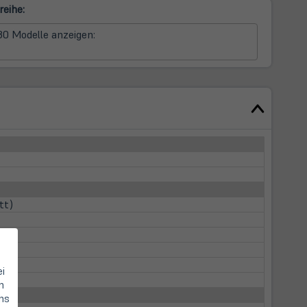
reihe:
0 Modelle anzeigen:
tt)
ei
n
hs