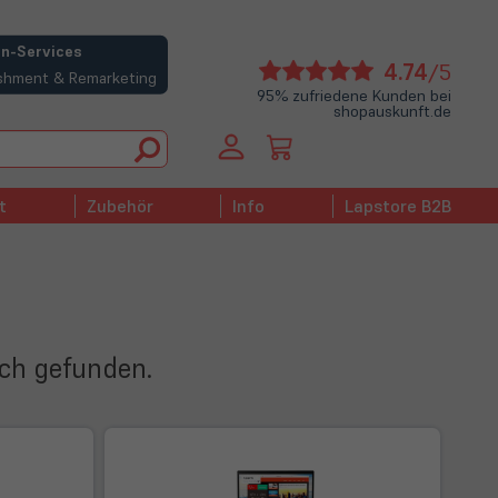
n-Services
(öffne
4.74
/5
bishment & Remarketing
in
95% zufriedene Kunden bei
shopauskunft.de
neue
Tab)
t
Zubehör
Info
Lapstore B2B
ich gefunden.