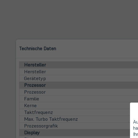
Technische Daten
Hersteller
Hersteller
Gerätetyp
Prozessor
Prozessor
Familie
Kerne
Taktfrequenz
Max. Turbo Taktfrequenz
Au
Prozessorgrafik
ha
Display
Ih