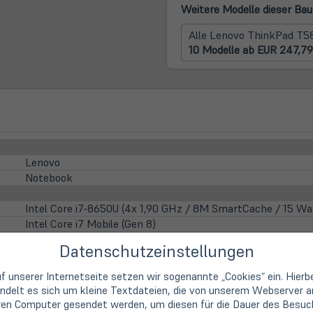
Weitere Modelle dieser Bau
Alle Lenovo ThinkPad T58
10 Modelle ab EUR 247,79
Lenovo
Notebook
Intel Core i7-8650U (4x 1,90 GHz / 8M SmartCache / 15 Wa
Intel Core i7 Mobile (Gen 8)
4 Kerne (Quad-Core)
Datenschutzeinstellungen
1,9 GHz
4,20 GHz
f unserer Internetseite setzen wir sogenannte „Cookies“ ein. Hierb
Intel UHD 620 (4K Support)
ndelt es sich um kleine Textdateien, die von unserem Webserver a
ren Computer gesendet werden, um diesen für die Dauer des Besuc