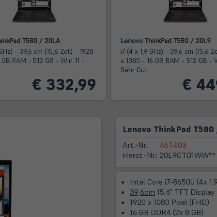
inkPad T580 / 20LA
Lenovo ThinkPad T580 / 20L9
 GHz) - 39,6 cm (15,6 Zoll) - 1920
i7 (4 x 1,9 GHz) - 39,6 cm (15,6 Zo
8 GB RAM - 512 GB - Win 11 -
x 1080 - 16 GB RAM - 512 GB - W
Sehr Gut
€ 332,99
€ 44
Lenovo ThinkPad T580 
Art.-Nr.:
A67403
Herst.-Nr.:
20L9CTO1WW**
Intel Core i7-8650U (4x 1
39,6cm
15,6" TFT Display
1920 x 1080 Pixel (FHD)
16 GB DDR4 (2x 8 GB)