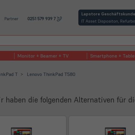
(öffnet in neuem Tab)
Lapstore Geschäftskunde
Partner
0251 579 939 7
IT Asset Dispositon, Refur
Monitor + Beamer + TV
Smartphone + Table
inkPad T
Lenovo ThinkPad T580
Wir haben die folgenden Alternativen für d