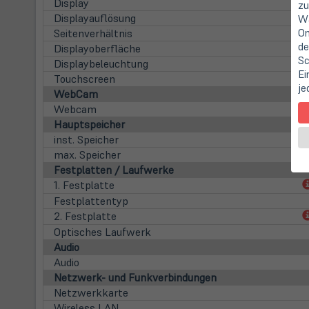
Display
zu
Displayauflösung
Wa
On
Seitenverhältnis
de
Displayoberfläche
Sc
Displaybeleuchtung
Ei
Touchscreen
je
WebCam
Webcam
Hauptspeicher
inst. Speicher
max. Speicher
Festplatten / Laufwerke
1. Festplatte
Festplattentyp
2. Festplatte
Optisches Laufwerk
Audio
Audio
Netzwerk- und Funkverbindungen
Netzwerkkarte
Wireless LAN