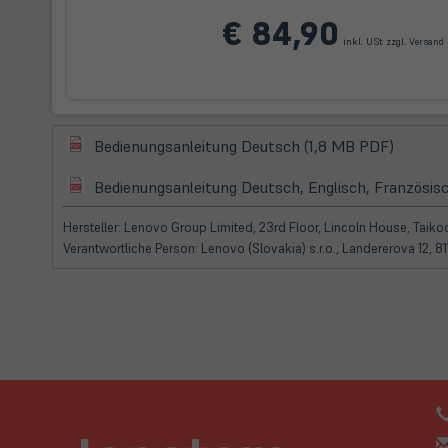
(
€ 84,90
i
inkl. USt zzgl.
Versand
T
(öffnet
(öffnet
Bedienungsanleitung Deutsch (1,8 MB PDF)
in
in
(öffnet
neuem
Bedienungsanleitung Deutsch, Englisch, Französisc
neuem
in
Tab)
Tab)
neuem
Hersteller: Lenovo Group Limited, 23rd Floor, Lincoln House, Tai
Tab)
Verantwortliche Person: Lenovo (Slovakia) s.r.o., Landererova 12,