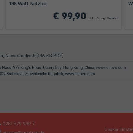
135 Watt Netzteil
Wa
öffnet
n
(öffnet
€ 99,90
neuem
in
ab)
inkl. USt zzgl.
Versand
neuem
Tab)
(öffnet
h, Niederländisch (136 KB PDF)
in
neuem
koo Place, 979 King's Road, Quarry Bay, Hong Kong, China, www.lenovo.com
Tab)
 81109 Bratislava, Slowakische Republik, www.lenovo.com
0251 579 939 7
Cookie Einste
service@lapstore.de