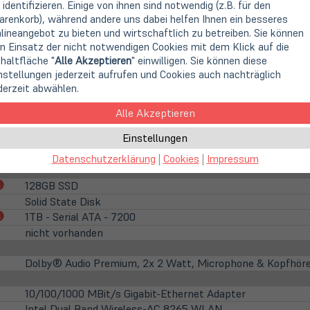
39,6cm
15,6" TFT Display IPS
 identifizieren. Einige von ihnen sind notwendig (z.B. für den
1920 x 1080 Pixel (FHD)
renkorb), während andere uns dabei helfen Ihnen ein besseres
lineangebot zu bieten und wirtschaftlich zu betreiben. Sie können
16:9
n Einsatz der nicht notwendigen Cookies mit dem Klick auf die
Anti-Glare (matt)
haltfläche "
Alle Akzeptieren
" einwilligen. Sie können diese
LED Hintergrundbeleuchtung
nstellungen jederzeit aufrufen und Cookies auch nachträglich
nicht vorhanden
derzeit abwählen.
integrierte HD WebCam
Alle Akzeptieren
Einstellungen
16 GB DDR4 (2x 8 GB)
32 GB DDR4 (auf 2 Steckplätzen)
Datenschutzerklärung
|
Cookies
|
Impressum
(öffnet
128GB SSD
in
Solid State Disk
neuem
(öffnet
1TB - Serial ATA - 7200
Tab)
in
nicht vorhanden
neuem
Tab)
Dolby® Audio Premium, 2x 2 Watt, Microphone & Kopfhör
10/100/1000 MBit/s Gigabit-Ethernet Adapter
Intel Dual Band Wireless-AC 8265 WLAN