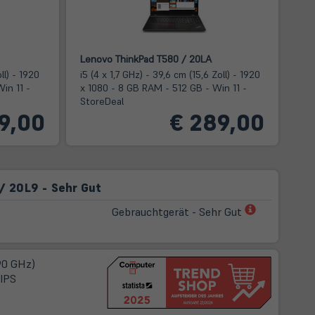
Lenovo ThinkPad T580 / 20LA
ll) - 1920
i5 (4 x 1,7 GHz) - 39,6 cm (15,6 Zoll) - 1920
in 11 -
x 1080 - 8 GB RAM - 512 GB - Win 11 -
StoreDeal
9,00
€ 289,00
/ 20L9 - Sehr Gut
(öffnet
Gebrauchtgerät - Sehr Gut
in
neuem
Tab)
,90 GHz)
 IPS