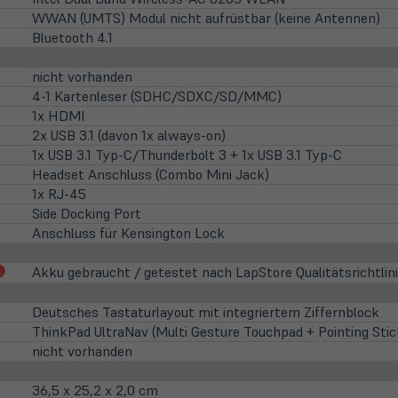
WWAN (UMTS) Modul nicht aufrüstbar (keine Antennen)
Bluetooth 4.1
nicht vorhanden
4-1 Kartenleser (SDHC/SDXC/SD/MMC)
1x HDMI
2x USB 3.1 (davon 1x always-on)
1x USB 3.1 Typ-C/Thunderbolt 3 + 1x USB 3.1 Typ-C
Headset Anschluss (Combo Mini Jack)
1x RJ-45
Side Docking Port
Anschluss für Kensington Lock
(öffnet
Akku gebraucht / getestet nach LapStore Qualitätsrichtlin
in
neuem
Deutsches Tastaturlayout mit integriertem Ziffernblock
Tab)
ThinkPad UltraNav (Multi Gesture Touchpad + Pointing Stic
nicht vorhanden
36,5 x 25,2 x 2,0 cm