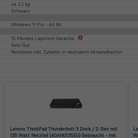
ca. 2,1 kg
Schwarz
Windows 11 Pro - 64 Bit
(öffnet
15 Monate Lapstore-Garantie
in
Sehr Gut
neuem
Notebook inkl. Zubehör in neutralem Versandkarton
Tab)
Lenovo ThinkPad Thunderbolt 3 Dock / 2. Gen mit
Le
135 Watt Netzteil (40AN0135EU) Gebraucht - mit
Wa