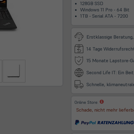
128GB SSD
Windows 11 Pro - 64 Bit
1TB - Serial ATA - 7200
Erstklassige Beratung,
14 Tage Widerrufsrech
15 Monate Lapstore-G
Second Life IT: Ein Be
Schnelle, klimaneutral
(öffnet
Online Store:
in
Schade, nicht mehr lieferb
neuem
Tab)