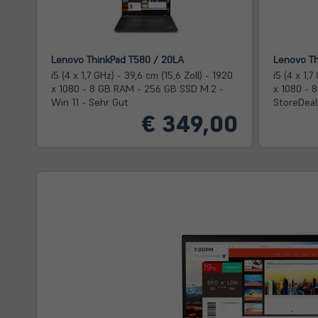
Lenovo ThinkPad T580 / 20LA
Lenovo Th
i5 (4 x 1,7 GHz) - 39,6 cm (15,6 Zoll) - 1920
i5 (4 x 1,7
x 1080 - 8 GB RAM - 256 GB SSD M.2 -
x 1080 - 
Win 11 - Sehr Gut
StoreDeal
€ 349,00