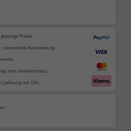
 günstige Preise
t, kostenlose Rücksendung.
(öffnet
arantie
in
itrag zum Umweltschutz.
neuem
Tab)
e Lieferung mit DHL.
ar!