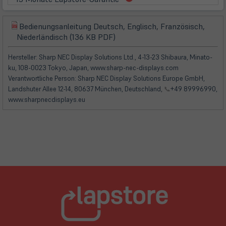
in
neuem
Bedienungsanleitung Deutsch, Englisch, Französisch,
Tab)
(öffnet
(öffnet
Niederländisch (136 KB PDF)
in
in
neuem
neuem
Hersteller: Sharp NEC Display Solutions Ltd., 4-13-23 Shibaura, Minato-
Tab)
Tab)
ku, 108-0023 Tokyo, Japan, www.sharp-nec-displays.com
Verantwortliche Person: Sharp NEC Display Solutions Europe GmbH,
Landshuter Allee 12-14, 80637 München, Deutschland,
📞
+49 89996990,
www.sharpnecdisplays.eu