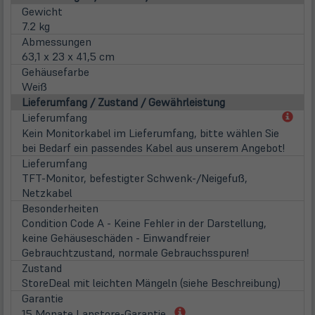
Gewicht
7.2 kg
Abmessungen
63,1 x 23 x 41,5 cm
Gehäusefarbe
Weiß
Lieferumfang / Zustand / Gewährleistung
(öff
Lieferumfang
in
Kein Monitorkabel im Lieferumfang, bitte wählen Sie
neu
bei Bedarf ein passendes Kabel aus unserem Angebot!
Tab)
Lieferumfang
TFT-Monitor, befestigter Schwenk-/Neigefuß,
Netzkabel
Besonderheiten
Condition Code A - Keine Fehler in der Darstellung,
keine Gehäuseschäden - Einwandfreier
Gebrauchtzustand, normale Gebrauchsspuren!
Zustand
StoreDeal mit leichten Mängeln (siehe Beschreibung)
Garantie
(öffnet
15 Monate Lapstore-Garantie