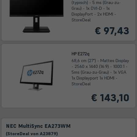
(typisch) - 5 ms (Grau-zu-
Grau) - 1x DVI-D - 1x
DisplayPort - 2x HDMI -
StoreDeal
€ 97,43
HP E272q
68,6 cm (27") - Mattes Display
- 2560 x 1440 (16:9) - 1000:1 -
5ms (Grau-zu-Grau) - 1x VGA
1x Displayport 1x HDMI -
StoreDeal
€ 143,10
NEC MultiSync EA273WM
(
Store
Deal
von
A23879
)