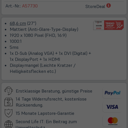
(öffnet
Art.-Nr.:
A57730
StoreDeal
in
neuem
68,6 cm
(27")
Tab)
Mattiert (Anti-Glare-Type-Display)
1920 x 1080 Pixel (FHD, 16:9)
1000:1
5ms
1x D-Sub (Analog VGA) + 1x DVI (Digital) +
1x DisplayPort + 1x HDMI
Displaymangel (Leichte Kratzer /
Helligkeitsflecken etc.)
Erstklassige Beratung, günstige Preise
14 Tage Widerrufsrecht, kostenlose
Rücksendung.
(öffnet
15 Monate Lapstore-Garantie
in
Second Life IT: Ein Beitrag zum
neuem
Umweltschutz.