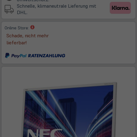
Tab)
Schnelle, klimaneutrale Lieferung mit
DHL.
(öffnet
Online Store:
in
Schade, nicht mehr
neuem
lieferbar!
Tab)