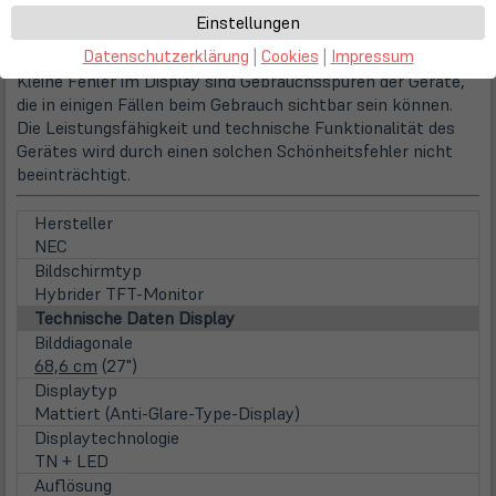
Einstellungen
Displaymangel (Leichte Kratzer / Helligkeitsflecken etc.)
Datenschutzerklärung
|
Cookies
|
Impressum
Kleine Fehler im Display sind Gebrauchsspuren der Geräte,
die in einigen Fällen beim Gebrauch sichtbar sein können.
Die Leistungsfähigkeit und technische Funktionalität des
Gerätes wird durch einen solchen Schönheitsfehler nicht
beeinträchtigt.
Hersteller
NEC
Bildschirmtyp
Hybrider TFT-Monitor
Technische Daten Display
Bilddiagonale
68,6 cm
(27")
Displaytyp
Mattiert (Anti-Glare-Type-Display)
Displaytechnologie
TN + LED
Auflösung