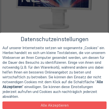
Datenschutzeinstellungen
Auf unserer Internetseite setzen wir sogenannte „Cookies“ ein.
Hierbei handelt es sich um kleine Textdateien, die von unserem
Webserver an Ihren Computer gesendet werden, um diesen für
die Dauer des Besuchs zu identifizieren. Einige von ihnen sind
notwendig (z.B. für den Warenkorb), während andere uns dabei
helfen Ihnen ein besseres Onlineangebot zu bieten und
Technische Daten
wirtschaftlich zu betreiben. Sie können den Einsatz der nicht
notwendigen Cookies mit dem Klick auf die Schaltfläche "
Alle
Manchmal kommen einzelne Geräte mit kleinen optischen
Akzeptieren
" einwilligen. Sie können diese Einstellungen
und/oder technischen Mängeln zu uns. Unter dem
jederzeit aufrufen und Cookies auch nachträglich jederzeit
Stichwort "StoreDeals" bieten wir diese Ware zu einem
abwählen.
besonders günstigen Preis an. Dieses Storedeal-Angebot
Alle Akzeptieren
weist folgende Mängel auf: