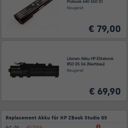
Probook 640 650 G1
Neugerät
€ 79,00
LiIonen Akku HP Elitebook
850 G5 G6 (Nachbau)
Neugerät
€ 69,90
Replacement Akku für HP ZBook Studio G5
(öffnet
Art.-Nr.:
A57694