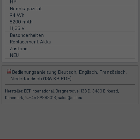
HP
Nennkapazität
94 Wh
8200 mAh
11,55 V
Besonderheiten
Replacement Akku
Zustand
NEU
Bedienungsanleitung Deutsch, Englisch, Französisch,
(öffnet
(öffnet
Niederländisch (136 KB PDF)
in
in
neuem
neuem
Hersteller: EET International, Bregnerødvej 133 D, 3460 Birkerød,
Tab)
Tab)
Dänemark,
📞
+45 89883018, sales@eet.eu