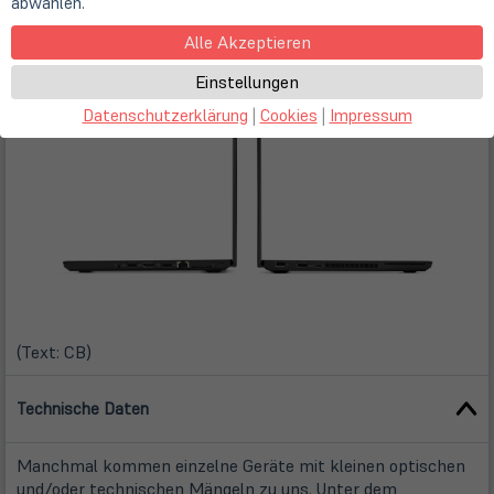
abwählen.
aufrüsten. LapStore hat viele dieser Artikel im Sortiment.
Wenn du Fragen hast, sind wir jederzeit für dich da.
Alle Akzeptieren
Einstellungen
Datenschutzerklärung
|
Cookies
|
Impressum
(Text: CB)
Technische Daten
Manchmal kommen einzelne Geräte mit kleinen optischen
und/oder technischen Mängeln zu uns. Unter dem