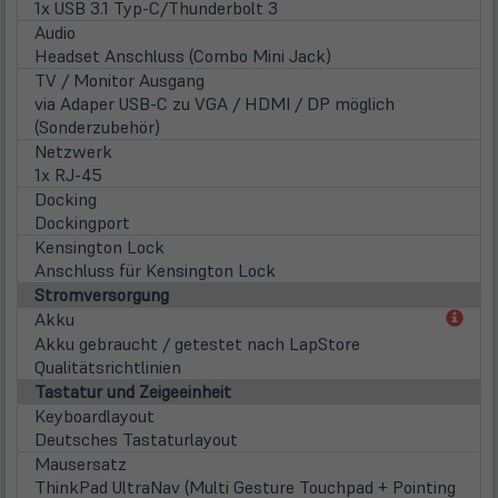
1x USB 3.1 Typ-C/Thunderbolt 3
Audio
Headset Anschluss (Combo Mini Jack)
TV / Monitor Ausgang
via Adaper USB-C zu VGA / HDMI / DP möglich
(Sonderzubehör)
Netzwerk
1x RJ-45
Docking
Dockingport
Kensington Lock
Anschluss für Kensington Lock
Stromversorgung
(öff
Akku
in
Akku gebraucht / getestet nach LapStore
neu
Qualitätsrichtlinien
Tab)
Tastatur und Zeigeeinheit
Keyboardlayout
Deutsches Tastaturlayout
Mausersatz
ThinkPad UltraNav (Multi Gesture Touchpad + Pointing