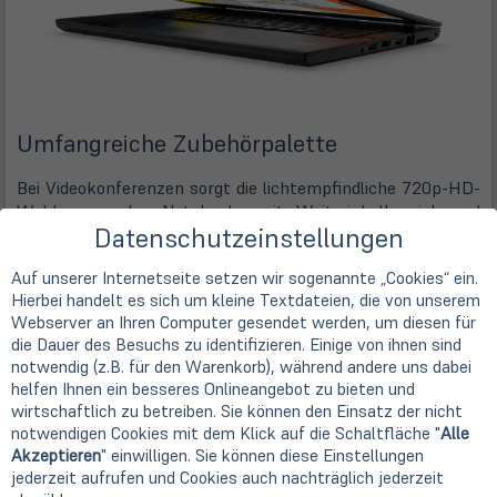
Umfangreiche Zubehörpalette
Bei Videokonferenzen sorgt die lichtempfindliche 720p-HD-
Webkamera des Notebooks mit Weitwinkelbereich und
Datenschutzeinstellungen
Face-Tracking für perfekte Bilder und die zwei Mikrofone
mit Geräuschunterdrückung sorgen für einen klaren Ton.
Auf unserer Internetseite setzen wir sogenannte „Cookies“ ein.
Durch die praktischen Multimediatasten hast du jederzeit
Hierbei handelt es sich um kleine Textdateien, die von unserem
schnellen und einfachen Zugriff auf die Mikrofon- und
Webserver an Ihren Computer gesendet werden, um diesen für
Kameraeinstellungen.
die Dauer des Besuchs zu identifizieren. Einige von ihnen sind
notwendig (z.B. für den Warenkorb), während andere uns dabei
Lenovo bietet für viele seiner Modelle eine umfangreiche
helfen Ihnen ein besseres Onlineangebot zu bieten und
Zubehörpalette. Dockingstationen zum einfachen
wirtschaftlich zu betreiben. Sie können den Einsatz der nicht
Anschluss von Monitor, Drucker, Keyboard und Maus. Akkus
notwendigen Cookies mit dem Klick auf die Schaltfläche "
Alle
in verschiedenen Größen und mit verschiedenen Leistungen.
Akzeptieren
" einwilligen. Sie können diese Einstellungen
Zusätzliche Netzteile, Taschen, Rucksäcke. Die Geräte der
jederzeit aufrufen und Cookies auch nachträglich jederzeit
T Serie kannst du bei Bedarf erweitern und jederzeit