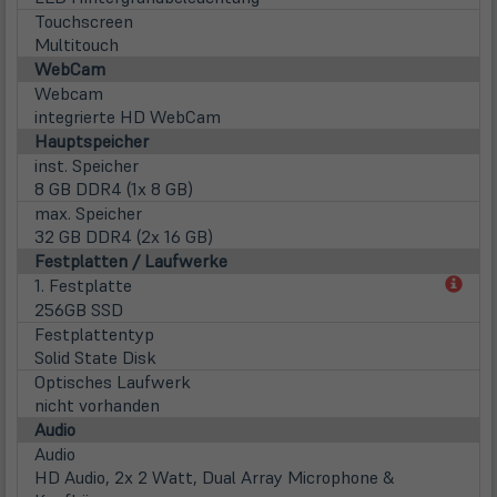
Touchscreen
Multitouch
WebCam
Webcam
integrierte HD WebCam
Hauptspeicher
inst. Speicher
8 GB DDR4 (1x 8 GB)
max. Speicher
32 GB DDR4 (2x 16 GB)
Festplatten / Laufwerke
(öff
1. Festplatte
in
256GB SSD
neu
Festplattentyp
Tab)
Solid State Disk
Optisches Laufwerk
nicht vorhanden
Audio
Audio
HD Audio, 2x 2 Watt, Dual Array Microphone &