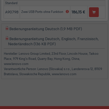
Standard
A90798
(öffnet
186,15 €
Zwei USB Ports ohne Funktion
in
neuem
Tab)
(öffnet
Bedienungsanleitung Deutsch (1,9 MB PDF)
(öffnet
in
in
Bedienungsanleitung Deutsch, Englisch, Französisch,
neuem
(öffnet
(öffnet
neuem
Niederländisch (136 KB PDF)
Tab)
in
in
Tab)
neuem
neuem
Hersteller: Lenovo Group Limited, 23rd Floor, Lincoln House, Taikoo
Tab)
Tab)
Place, 979 King's Road, Quarry Bay, Hong Kong, China,
www.lenovo.com
Verantwortliche Person: Lenovo (Slovakia) s.r.o., Landererova 12, 81109
Bratislava, Slowakische Republik, www.lenovo.com