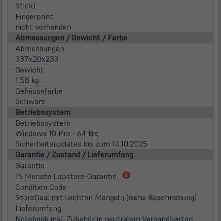
Stick)
Fingerprint
nicht vorhanden
Abmessungen / Gewicht / Farbe
Abmessungen
337x20x233
Gewicht
1,58 kg
Gehäusefarbe
Schwarz
Betriebssystem
Betriebssystem
Windows 10 Pro - 64 Bit
Sicherheitsupdates bis zum 14.10.2025
Garantie / Zustand / Lieferumfang
Garantie
(öffnet
15 Monate Lapstore-Garantie
in
Condition Code
neuem
StoreDeal mit leichten Mängeln (siehe Beschreibung)
Tab)
Lieferumfang
Notebook inkl. Zubehör in neutralem Versandkarton