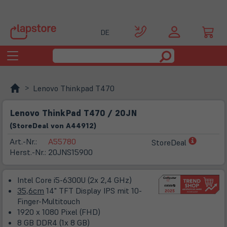
DE
Toggle
navigation
Lenovo Thinkpad T470
Lenovo ThinkPad T470 / 20JN
(
Store
Deal
von
A44912
)
(öffnet
Art.-Nr.:
A55780
StoreDeal
in
Herst.-Nr.:
20JNS15900
neuem
Tab)
Intel Core i5-6300U (2x 2,4 GHz)
35,6cm
14" TFT Display IPS mit 10-
Finger-Multitouch
1920 x 1080 Pixel (FHD)
8 GB DDR4 (1x 8 GB)