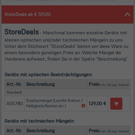
StoreDeals ab € 129,00
Store
Deals
- Manchmal kommen einzelne Geräte mit
kleinen optischen und/oder technischen Mängeln zu uns.
Unter dem Stichwort "StoreDeals" bieten wir diese Ware zu
einem besonders günstigen Preis an. Welche Mängel die
Hardware aufweist, finden Sie in der Spalte "Beschreibung".
Geräte mit optischen Beeinträchtigungen:
(öffn
Art.-Nr.
Beschreibung
Preis
(inkl. USt zzgl.
Versand
)
Standard
Displaymängel (Leichte Kratzer /
A55780
129,00 €
(öffnet
Helligkeitsflecken etc.)
in
neuem
Geräte mit technischen Mängeln:
Tab)
(öffn
Art.-Nr.
Beschreibung
Preis
(inkl. USt zzgl.
Versand
)