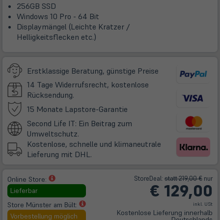
256GB SSD
Windows 10 Pro - 64 Bit
Displaymängel (Leichte Kratzer /
Helligkeitsflecken etc.)
Erstklassige Beratung, günstige Preise
14 Tage Widerrufsrecht, kostenlose
Rücksendung.
(öffnet
15 Monate Lapstore-Garantie
in
Second Life IT: Ein Beitrag zum
neuem
Umweltschutz.
Tab)
Kostenlose, schnelle und klimaneutrale
Lieferung mit DHL.
(öffnet
Store
Deal
:
statt 219,00 €
nur
Online Store:
€
129,00
in
Lieferbar
neuem
(öffnet
Store Münster am Bült:
inkl. USt
Tab)
Kostenlose Lieferung innerhalb
in
Vorbestellung möglich
Deutschlands