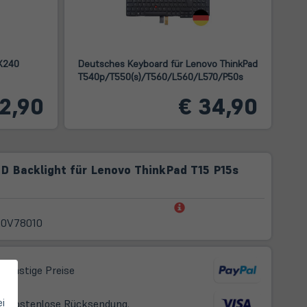
 X240
Deutsches Keyboard für Lenovo ThinkPad
T540p/T550(s)/T560/L560/L570/P50s
12,90
€ 34,90
D Backlight für Lenovo ThinkPad T15 P15s
(öffnet
in
20V78010
neuem
Tab)
 günstige Preise
ei
t, kostenlose Rücksendung.