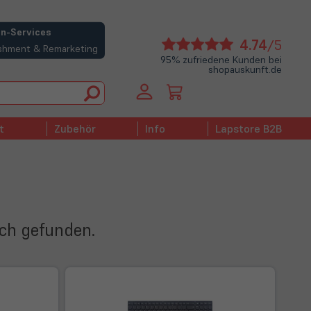
n-Services
(öffne
4.74
/5
bishment & Remarketing
in
95% zufriedene Kunden bei
shopauskunft.de
neue
Tab)
t
Zubehör
Info
Lapstore B2B
ich gefunden.