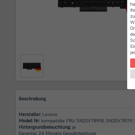
ha
Ih
zu
Wa
On
de
Sc
Ei
je
Beschreibung
Hersteller:
Lenovo
Modell Nr:
kompatible FRU: 5N20V78918, 5N20V78119,
Hintergrundbeleuchtung:
ja
Garantie: 24 Monate Gewährleistung