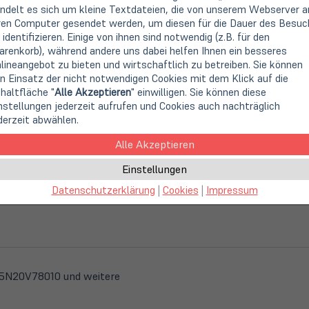
ndelt es sich um kleine Textdateien, die von unserem Webserver a
ren Computer gesendet werden, um diesen für die Dauer des Besuc
Second Life IT: Ein Be
 identifizieren. Einige von ihnen sind notwendig (z.B. für den
renkorb), während andere uns dabei helfen Ihnen ein besseres
lineangebot zu bieten und wirtschaftlich zu betreiben. Sie können
Schnelle, klimaneutral
n Einsatz der nicht notwendigen Cookies mit dem Klick auf die
haltfläche "
Alle Akzeptieren
" einwilligen. Sie können diese
nstellungen jederzeit aufrufen und Cookies auch nachträglich
(öffnet
Online Store:
derzeit abwählen.
in
Leider ausverkauft!
neuem
Alle Akzeptieren
Tab)
Einstellungen
Datenschutzerklärung
|
Cookies
|
Impressum
 5N20V78010 und weitere