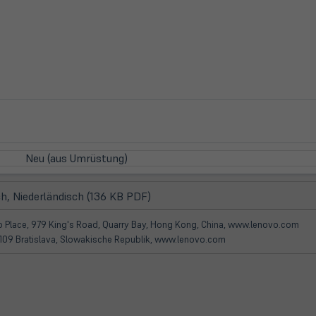
Neu (aus Umrüstung)
(öffnet
h, Niederländisch (136 KB PDF)
in
neuem
koo Place, 979 King's Road, Quarry Bay, Hong Kong, China, www.lenovo.com
Tab)
 81109 Bratislava, Slowakische Republik, www.lenovo.com