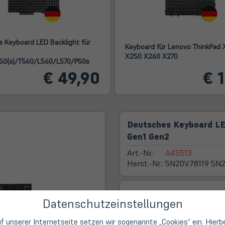
 Keyboard LED Backlight für
Keyboard für Lenovo ThinkPad
X250 X260 X270
50(s)/T560/L560/L570/P50s
€ 49,90
€ 
Deutsches Keyboard LE
Gen1 Gen2
Art.-Nr.:
A45513
Herst.-Nr.:
5N20V78119 5N
Erstklassige Beratung,
Datenschutzeinstellungen
f unserer Internetseite setzen wir sogenannte „Cookies“ ein. Hierb
14 Tage Widerrufsrech