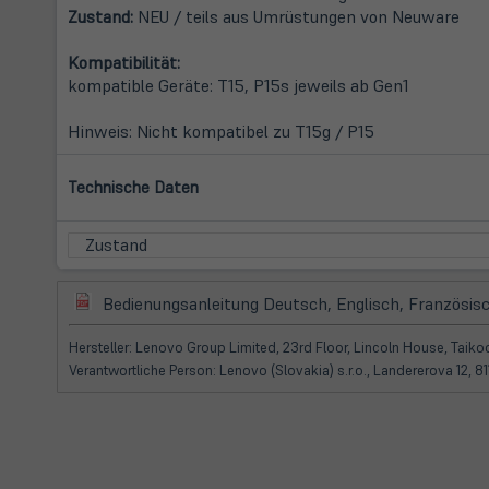
Zustand:
NEU / teils aus Umrüstungen von Neuware
Kompatibilität:
kompatible Geräte: T15, P15s jeweils ab Gen1
Hinweis: Nicht kompatibel zu T15g / P15
Technische Daten
Zustand
(öffnet
Bedienungsanleitung Deutsch, Englisch, Französisc
in
neuem
Hersteller: Lenovo Group Limited, 23rd Floor, Lincoln House, Tai
Tab)
Verantwortliche Person: Lenovo (Slovakia) s.r.o., Landererova 12,