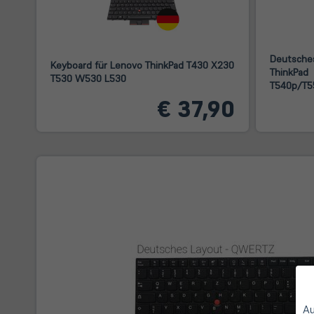
Deutsches
Keyboard für Lenovo ThinkPad T430 X230
ThinkPad
T530 W530 L530
T540p/T5
€ 37,90
Au