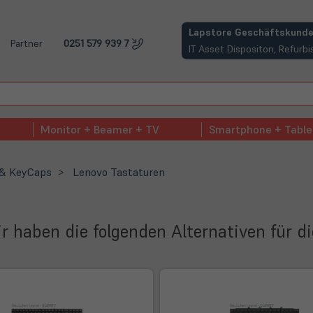
(öffnet in neuem Tab)
Lapstore Geschäftskunde
Partner
0251 579 939 7
IT Asset Dispositon, Refur
Monitor + Beamer + TV
Smartphone + Table
 & KeyCaps
Lenovo Tastaturen
Wir haben die folgenden Alternativen für d