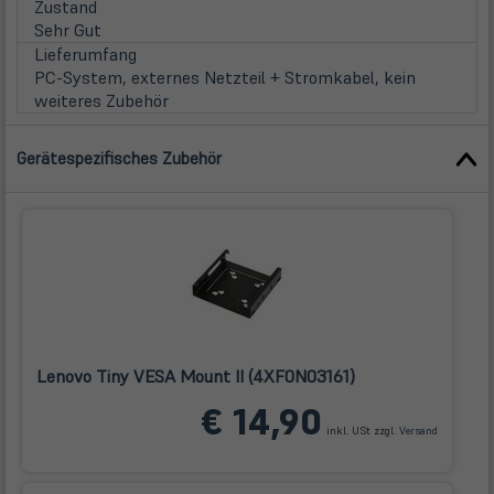
in
Zustand
neuem
Sehr Gut
Tab)
Lieferumfang
PC-System, externes Netzteil + Stromkabel, kein
weiteres Zubehör
Gerätespezifisches Zubehör
Lenovo Tiny VESA Mount II (4XF0N03161)
(öffnet
€ 14,90
in
inkl. USt zzgl.
Versand
neuem
Tab)