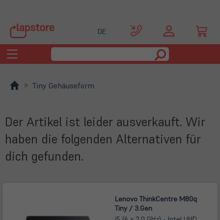
DE
Toggle
navigation
Tiny Gehäuseform
Der Artikel ist leider ausverkauft. Wir
haben die folgenden Alternativen für
dich gefunden.
Lenovo ThinkCentre M80q
Tiny / 3.Gen
i5 (6 x 2,0 GHz) - Intel UHD