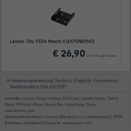
Lenovo Tiny VESA Mount II (4XF0N03161)
(öffnet
€ 26,90
in
inkl. USt zzgl.
Versand
neuem
Tab)
Bedienungsanleitung Deutsch, Englisch, Französisch,
(öffnet
(öffnet
Niederländisch (136 KB PDF)
in
in
neuem
neuem
Hersteller: Lenovo Group Limited, 23rd Floor, Lincoln House, Taikoo
Tab)
Tab)
Place, 979 King's Road, Quarry Bay, Hong Kong, China,
www.lenovo.com
Verantwortliche Person: Lenovo (Slovakia) s.r.o., Landererova 12, 81109
Bratislava, Slowakische Republik, www.lenovo.com