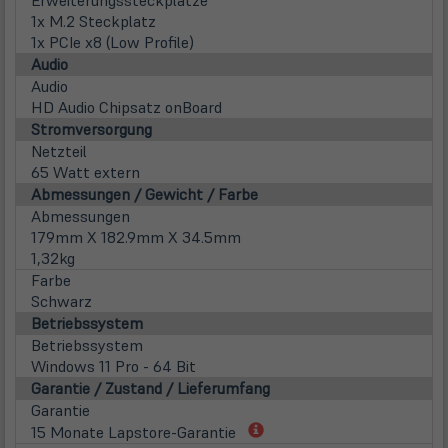
Erweiterungssteckplätze
1x M.2 Steckplatz
1x PCIe x8 (Low Profile)
Audio
Audio
HD Audio Chipsatz onBoard
Stromversorgung
Netzteil
65 Watt extern
Abmessungen / Gewicht / Farbe
Abmessungen
179mm X 182.9mm X 34.5mm
1,32kg
Farbe
Schwarz
Betriebssystem
Betriebssystem
Windows 11 Pro - 64 Bit
Garantie / Zustand / Lieferumfang
Garantie
(öffnet
15 Monate Lapstore-Garantie