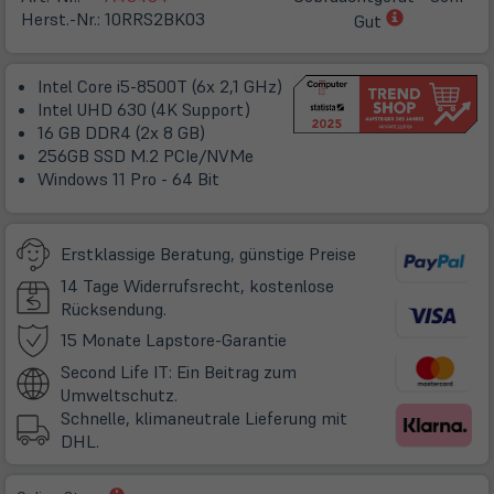
(öffnet
Herst.-Nr.:
10RRS2BK03
Gut
in
neuem
Intel Core i5-8500T (6x 2,1 GHz)
Tab)
Intel UHD 630 (4K Support)
16 GB DDR4 (2x 8 GB)
256GB SSD M.2 PCIe/NVMe
Windows 11 Pro - 64 Bit
Erstklassige Beratung, günstige Preise
14 Tage Widerrufsrecht, kostenlose
Rücksendung.
(öffnet
15 Monate Lapstore-Garantie
in
Second Life IT: Ein Beitrag zum
neuem
Umweltschutz.
Tab)
Schnelle, klimaneutrale Lieferung mit
DHL.