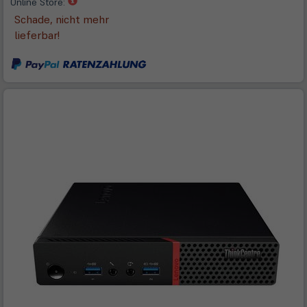
(öffnet
Online Store:
in
Schade, nicht mehr
neuem
lieferbar!
Tab)