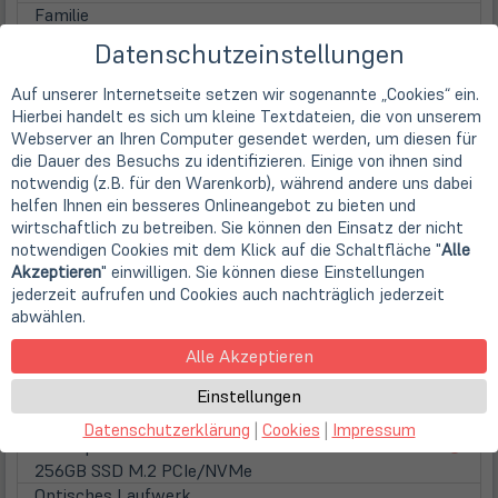
Familie
Intel Core i5 (Gen 8)
Datenschutzeinstellungen
Kerne
6 Kerne (Hexa-Core)
Auf unserer Internetseite setzen wir sogenannte „Cookies“ ein.
Taktfrequenz
Hierbei handelt es sich um kleine Textdateien, die von unserem
2,1 GHz
Webserver an Ihren Computer gesendet werden, um diesen für
Max. Turbo Taktfrequenz
die Dauer des Besuchs zu identifizieren. Einige von ihnen sind
3,50 GHz
notwendig (z.B. für den Warenkorb), während andere uns dabei
helfen Ihnen ein besseres Onlineangebot zu bieten und
Prozessorgrafik
wirtschaftlich zu betreiben. Sie können den Einsatz der nicht
Intel UHD 630 (4K Support)
notwendigen Cookies mit dem Klick auf die Schaltfläche "
Alle
Hauptspeicher
Akzeptieren
" einwilligen. Sie können diese Einstellungen
inst. Speicher
jederzeit aufrufen und Cookies auch nachträglich jederzeit
16 GB DDR4 (2x 8 GB)
abwählen.
Speichertyp
DDR4 SO-DIMM
Alle Akzeptieren
Steckplätze
Einstellungen
2
Festplatten / Laufwerke
Datenschutzerklärung
|
Cookies
|
Impressum
(öff
1. Festplatte
in
256GB SSD M.2 PCIe/NVMe
neu
Optisches Laufwerk