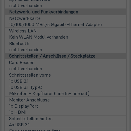
Tab)
nicht vorhanden
Netzwerk- und Funkverbindungen
Netzwerkkarte
10/100/1000 MBit/s Gigabit-Ethernet Adapter
Wireless LAN
Kein WLAN Modul vorhanden
Bluetooth
nicht vorhanden
Schnittstellen / Anschlüsse / Steckplätze
Card Reader
nicht vorhanden
Schnittstellen vorne
1x USB 3.1
1x USB 3.1 Typ-C
Mikrofon + Kopfhörer (Line In+Line out)
Monitor Anschlüsse
1x DisplayPort
1x HDMI
Schnittstellen hinten
4x USB 3.1