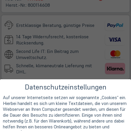
in
Herst.-Nr.:
800114608
neuem
Tab)
Erstklassige Beratung, günstige Preise
14 Tage Widerrufsrecht, kostenlose
Rücksendung.
Second Life IT: Ein Beitrag zum
Umweltschutz.
Schnelle, klimaneutrale Lieferung mit
DHL.
Datenschutzeinstellungen
€ 59,00
(öffnet
Online Store:
in
Leider ausverkauft!
(öff
Auf unserer Internetseite setzen wir sogenannte „Cookies“ ein.
inkl. USt zzgl.
Versand
neuem
in
ne
Hierbei handelt es sich um kleine Textdateien, die von unserem
Tab)
Tab
Webserver an Ihren Computer gesendet werden, um diesen für
die Dauer des Besuchs zu identifizieren. Einige von ihnen sind
notwendig (z.B. für den Warenkorb), während andere uns dabei
helfen Ihnen ein besseres Onlineangebot zu bieten und