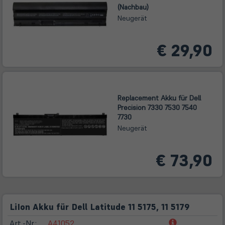
(Nachbau)
Neugerät
€ 29,90
Replacement Akku für Dell
Precision 7330 7530 7540
7730
Neugerät
€ 73,90
LiIon Akku für Dell Latitude 11 5175, 11 5179
(öffnet
Art.-Nr.:
A41052