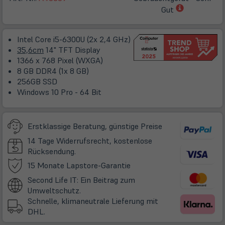
(öffnet
Gut
in
neuem
Intel Core i5-6300U (2x 2,4 GHz)
Tab)
35,6cm
14" TFT Display
1366 x 768 Pixel (WXGA)
8 GB DDR4 (1x 8 GB)
256GB SSD
Windows 10 Pro - 64 Bit
Erstklassige Beratung, günstige Preise
14 Tage Widerrufsrecht, kostenlose
Rücksendung.
(öffnet
15 Monate Lapstore-Garantie
in
Second Life IT: Ein Beitrag zum
neuem
Umweltschutz.
Tab)
Schnelle, klimaneutrale Lieferung mit
DHL.