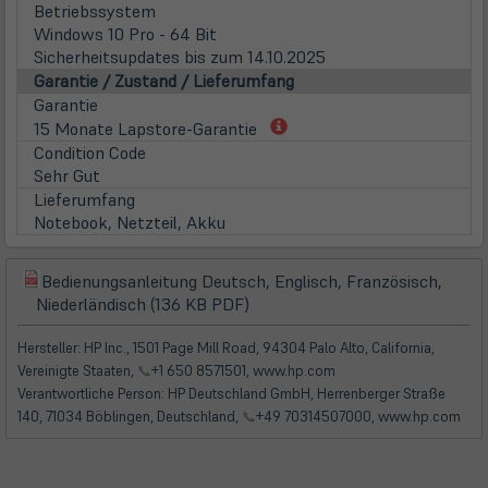
Betriebssystem
Windows 10 Pro - 64 Bit
Sicherheitsupdates bis zum 14.10.2025
Garantie / Zustand / Lieferumfang
Garantie
(öffnet
15 Monate Lapstore-Garantie
in
Condition Code
neuem
Sehr Gut
Tab)
Lieferumfang
Notebook, Netzteil, Akku
Bedienungsanleitung Deutsch, Englisch, Französisch,
(öffnet
(öffnet
Niederländisch (136 KB PDF)
in
in
neuem
neuem
Hersteller: HP Inc., 1501 Page Mill Road, 94304 Palo Alto, California,
Tab)
Tab)
Vereinigte Staaten,
📞
+1 650 8571501, www.hp.com
Verantwortliche Person: HP Deutschland GmbH, Herrenberger Straße
140, 71034 Böblingen, Deutschland,
📞
+49 70314507000, www.hp.com