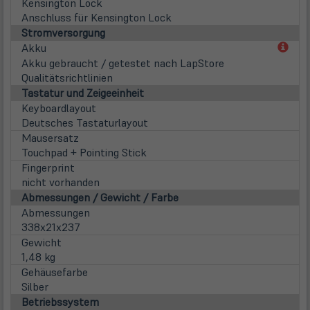
Kensington Lock
Anschluss für Kensington Lock
Stromversorgung
(öff
Akku
in
Akku gebraucht / getestet nach LapStore
neu
Qualitätsrichtlinien
Tab)
Tastatur und Zeigeeinheit
Keyboardlayout
Deutsches Tastaturlayout
Mausersatz
Touchpad + Pointing Stick
Fingerprint
nicht vorhanden
Abmessungen / Gewicht / Farbe
Abmessungen
338x21x237
Gewicht
1,48 kg
Gehäusefarbe
Silber
Betriebssystem