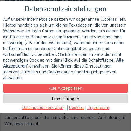
Das HP EliteBook 840 G3 wiegt nur 1,54 kg und das flache
Datenschutzeinstellungen
Gehäuse des Notebooks besteht aus einer Magnesium
Legierung. Die Unterseite des Gerätes ist schwarz, der
Auf unserer Internetseite setzen wir sogenannte „Cookies“ ein.
Hierbei handelt es sich um kleine Textdateien, die von unserem
Deckel, die Oberseite und der Rahmen der Tastatur haben
Webserver an Ihren Computer gesendet werden, um diesen für
ein edles, silbernes Finish. Das große Keyboard des 840 G3
die Dauer des Besuchs zu identifizieren. Einige von ihnen sind
ist minimal vertieft eingelassen, spritzwassergeschützt
notwendig (z.B. für den Warenkorb), während andere uns dabei
und verfügt über einen Ablauf, sollte es doch einmal zum
helfen Ihnen ein besseres Onlineangebot zu bieten und
Unfall mit einer Kaffeetasse kommen. Oberhalb des
wirtschaftlich zu betreiben. Sie können den Einsatz der nicht
Keyboards liegt der große Lautsprecher des im EliteBook
notwendigen Cookies mit dem Klick auf die Schaltfläche "
Alle
verbauten Bang & Olufsen Sound Systems.
Akzeptieren
" einwilligen. Sie können diese Einstellungen
jederzeit aufrufen und Cookies auch nachträglich jederzeit
In der Handalbage des HP Notebooks liegt das großes Glas
abwählen.
Touchpad, dass am oberen und unteren Rand zwei
Maustasten hat. Das Touchpad ist präzise und kann durch
Alle Akzeptieren
einfaches Doppeltippen auf einen kleinen Punkt in der
Einstellungen
linken, oberen Ecke vorübergehend deaktiviert werden.
Einige Modelle des HP EliteBook 840 G3 sind mit einem, in
Datenschutzerklärung
|
Cookies
|
Impressum
die Handablage integrierten, Fingerprintreader
ausgestattet, der die einfache und sichere Anmeldung in
Windows erlaubt.