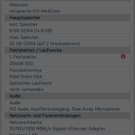
Webcam
integrierte HD WebCam
Hauptspeicher
inst. Speicher
8 GB DDR4 (1x 8 GB)
max. Speicher
32 GB DDR4 (auf 2 Steckplätzen)
Festplatten / Laufwerke
(öff
1. Festplatte
in
256GB SSD
neu
Festplattentyp
Tab)
Solid State Disk
Optisches Laufwerk
nicht vorhanden
Audio
Audio
HD Audio, Kopfhörerausgang, Dual Array Microphone
Netzwerk- und Funkverbindungen
Netzwerkkarte
10/100/1000 MBit/s Gigabit-Ethernet Adapter
Wireless LAN