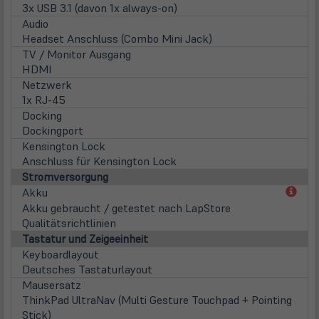
3x USB 3.1 (davon 1x always-on)
Audio
Headset Anschluss (Combo Mini Jack)
TV / Monitor Ausgang
HDMI
Netzwerk
1x RJ-45
Docking
Dockingport
Kensington Lock
Anschluss für Kensington Lock
Stromversorgung
(öff
Akku
in
Akku gebraucht / getestet nach LapStore
neu
Qualitätsrichtlinien
Tab)
Tastatur und Zeigeeinheit
Keyboardlayout
Deutsches Tastaturlayout
Mausersatz
ThinkPad UltraNav (Multi Gesture Touchpad + Pointing
Stick)