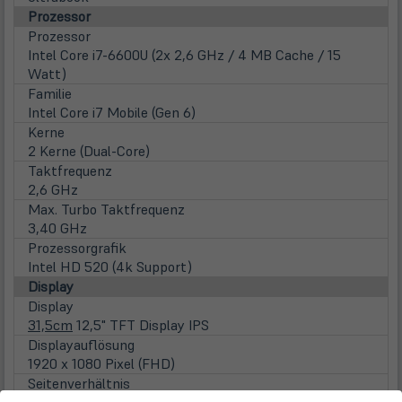
Prozessor
Prozessor
Intel Core i7-6600U (2x 2,6 GHz / 4 MB Cache / 15
Watt)
Familie
Intel Core i7 Mobile (Gen 6)
Kerne
2 Kerne (Dual-Core)
Taktfrequenz
2,6 GHz
Max. Turbo Taktfrequenz
3,40 GHz
Prozessorgrafik
Intel HD 520 (4k Support)
Display
Display
31,5cm
12,5" TFT Display IPS
Displayauflösung
1920 x 1080 Pixel (FHD)
Seitenverhältnis