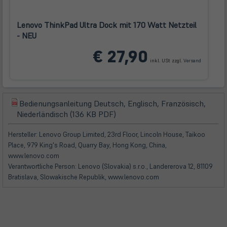
Lenovo ThinkPad Ultra Dock mit 170 Watt Netzteil
- NEU
(öffnet
€ 27,90
in
inkl. USt zzgl.
Versand
neuem
Tab)
Bedienungsanleitung Deutsch, Englisch, Französisch,
(öffnet
(öffnet
Niederländisch (136 KB PDF)
in
in
neuem
neuem
Hersteller: Lenovo Group Limited, 23rd Floor, Lincoln House, Taikoo
Tab)
Tab)
Place, 979 King's Road, Quarry Bay, Hong Kong, China,
www.lenovo.com
Verantwortliche Person: Lenovo (Slovakia) s.r.o., Landererova 12, 81109
Bratislava, Slowakische Republik, www.lenovo.com