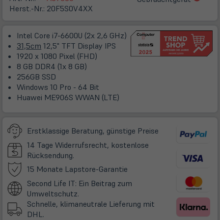
in
Herst.-Nr.:
20F5S0V4XX
neue
Tab)
Intel Core i7-6600U (2x 2,6 GHz)
31,5cm
12,5" TFT Display IPS
1920 x 1080 Pixel (FHD)
8 GB DDR4 (1x 8 GB)
256GB SSD
Windows 10 Pro - 64 Bit
Huawei ME906S WWAN (LTE)
Erstklassige Beratung, günstige Preise
14 Tage Widerrufsrecht, kostenlose
Rücksendung.
(öffnet
15 Monate Lapstore-Garantie
in
Second Life IT: Ein Beitrag zum
neuem
Umweltschutz.
Tab)
Schnelle, klimaneutrale Lieferung mit
DHL.