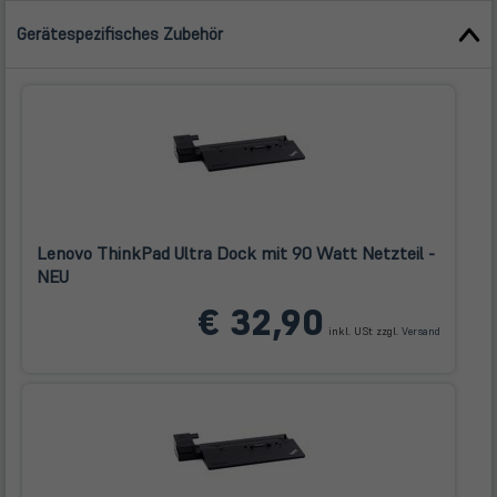
Gerätespezifisches Zubehör
Lenovo ThinkPad Ultra Dock mit 90 Watt Netzteil -
NEU
(öffnet
€ 32,90
in
inkl. USt zzgl.
Versand
neuem
Tab)