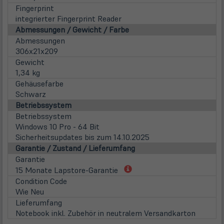
Fingerprint
integrierter Fingerprint Reader
Abmessungen / Gewicht / Farbe
Abmessungen
306x21x209
Gewicht
1,34 kg
Gehäusefarbe
Schwarz
Betriebssystem
Betriebssystem
Windows 10 Pro - 64 Bit
Sicherheitsupdates bis zum 14.10.2025
Garantie / Zustand / Lieferumfang
Garantie
(öffnet
15 Monate Lapstore-Garantie
in
Condition Code
neuem
Wie Neu
Tab)
Lieferumfang
Notebook inkl. Zubehör in neutralem Versandkarton