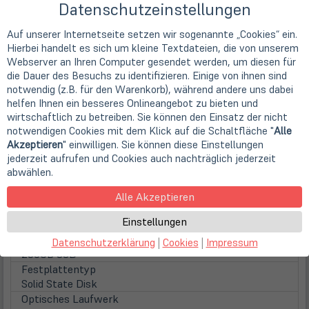
16:9
Datenschutzeinstellungen
Displayoberfläche
Anti-Glare (matt)
Auf unserer Internetseite setzen wir sogenannte „Cookies“ ein.
Displaybeleuchtung
Hierbei handelt es sich um kleine Textdateien, die von unserem
LED Hintergrundbeleuchtung
Webserver an Ihren Computer gesendet werden, um diesen für
Touchscreen
die Dauer des Besuchs zu identifizieren. Einige von ihnen sind
nicht vorhanden
notwendig (z.B. für den Warenkorb), während andere uns dabei
helfen Ihnen ein besseres Onlineangebot zu bieten und
WebCam
wirtschaftlich zu betreiben. Sie können den Einsatz der nicht
Webcam
notwendigen Cookies mit dem Klick auf die Schaltfläche "
Alle
integrierte Low-Light HD Webcam
Akzeptieren
" einwilligen. Sie können diese Einstellungen
Hauptspeicher
jederzeit aufrufen und Cookies auch nachträglich jederzeit
inst. Speicher
abwählen.
8 GB DDR4 (1x 8 GB)
max. Speicher
Alle Akzeptieren
16 GB DDR4 (1 Steckplatz)
Einstellungen
Festplatten / Laufwerke
(öff
1. Festplatte
Datenschutzerklärung
|
Cookies
|
Impressum
in
256GB SSD
neu
Festplattentyp
Tab)
Solid State Disk
Optisches Laufwerk