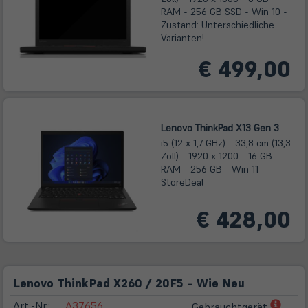
RAM - 256 GB SSD - Win 10 -
Zustand: Unterschiedliche
Varianten!
€ 499,00
Lenovo ThinkPad X13 Gen 3
i5 (12 x 1,7 GHz) - 33,8 cm (13,3
Zoll) - 1920 x 1200 - 16 GB
RAM - 256 GB - Win 11 -
StoreDeal
€ 428,00
Lenovo ThinkPad X260 / 20F5 - Wie Neu
(öffn
Art.-Nr.:
A37656
Gebrauchtgerät