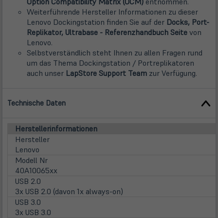
(öffnet
Option Compatibility Matrix (OCM)
entnommen.
in
Weiterführende Hersteller Informationen zu dieser
neuem
Lenovo Dockingstation finden Sie auf der
Docks, Port-
Tab)
(öffnet
Replikator, Ultrabase - Referenzhandbuch Seite
von
in
Lenovo.
neuem
Selbstverständlich steht Ihnen zu allen Fragen rund
Tab)
um das Thema Dockingstation / Portreplikatoren
(öffnet
auch unser
LapStore Support Team
zur Verfügung.
in
neuem
Technische Daten
Tab)
Herstellerinformationen
Hersteller
Lenovo
Modell Nr
40A10065xx
USB 2.0
3x USB 2.0 (davon 1x always-on)
USB 3.0
3x USB 3.0