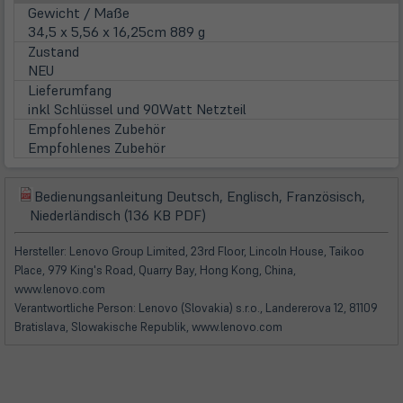
Gewicht / Maße
34,5 x 5,56 x 16,25cm 889 g
Zustand
NEU
Lieferumfang
inkl Schlüssel und 90Watt Netzteil
Empfohlenes Zubehör
Empfohlenes Zubehör
Bedienungsanleitung Deutsch, Englisch, Französisch,
(öffnet
(öffnet
Niederländisch (136 KB PDF)
in
in
neuem
neuem
Hersteller: Lenovo Group Limited, 23rd Floor, Lincoln House, Taikoo
Tab)
Tab)
Place, 979 King's Road, Quarry Bay, Hong Kong, China,
www.lenovo.com
Verantwortliche Person: Lenovo (Slovakia) s.r.o., Landererova 12, 81109
Bratislava, Slowakische Republik, www.lenovo.com