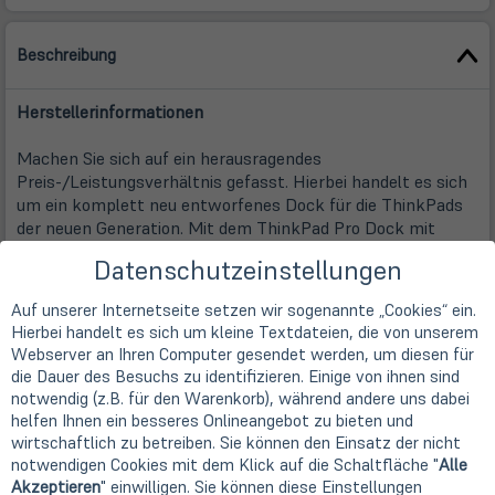
Beschreibung
Herstellerinformationen
Machen Sie sich auf ein herausragendes
Preis-/Leistungsverhältnis gefasst. Hierbei handelt es sich
um ein komplett neu entworfenes Dock für die ThinkPads
der neuen Generation. Mit dem ThinkPad Pro Dock mit
mitgeliefertem ThinkPad Netzteil können Sie Ihr ThinkPad
Datenschutzeinstellungen
mit Strom versorgen und an Ihr LAN/Internet und
Peripheriegeräte, wie beispielsweise zwei externe Displays,
Auf unserer Internetseite setzen wir sogenannte „Cookies“ ein.
Tastatur, Maus und Drucker, anschließen und so schneller
Hierbei handelt es sich um kleine Textdateien, die von unserem
mehr erledigen. Einer der USB-Anschlüsse des Docks bietet
Webserver an Ihren Computer gesendet werden, um diesen für
eine konstante Stromversorgung und ermöglicht das
die Dauer des Besuchs zu identifizieren. Einige von ihnen sind
Aufladen von Mobilgeräten. Sie können Ihr Handy oder
notwendig (z.B. für den Warenkorb), während andere uns dabei
Tablet damit auch ohne Notebook aufladen. Dank unserer
helfen Ihnen ein besseres Onlineangebot zu bieten und
einzigartigen mechanischen Ausrichthilfe wird jederzeit eine
wirtschaftlich zu betreiben. Sie können den Einsatz der nicht
perfekte Ausrichtung zwischen Notebook und Dock
notwendigen Cookies mit dem Klick auf die Schaltfläche "
Alle
gewährleistet.
Akzeptieren
" einwilligen. Sie können diese Einstellungen