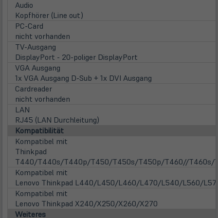
Audio
Kopfhörer (Line out)
PC-Card
nicht vorhanden
TV-Ausgang
DisplayPort - 20-poliger DisplayPort
VGA Ausgang
1x VGA Ausgang D-Sub + 1x DVI Ausgang
Cardreader
nicht vorhanden
LAN
RJ45 (LAN Durchleitung)
Kompatibilität
Kompatibel mit
Thinkpad
T440/T440s/T440p/T450/T450s/T450p/T460//T460s/
Kompatibel mit
Lenovo Thinkpad L440/L450/L460/L470/L540/L560/L57
Kompatibel mit
Lenovo Thinkpad X240/X250/X260/X270
Weiteres