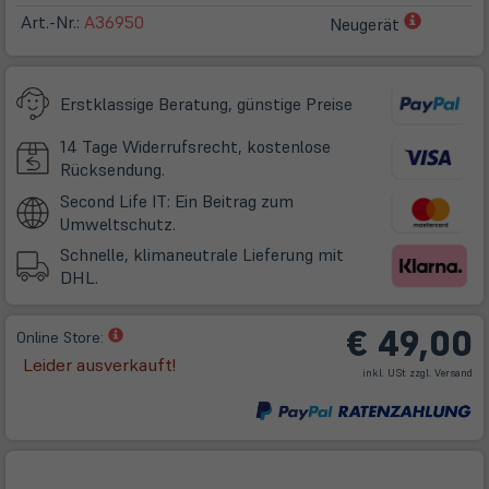
(öffnet
Art.-Nr.:
A36950
Neugerät
in
neuem
Tab)
Erstklassige Beratung, günstige Preise
14 Tage Widerrufsrecht, kostenlose
Rücksendung.
Second Life IT: Ein Beitrag zum
Umweltschutz.
Schnelle, klimaneutrale Lieferung mit
DHL.
€ 49,00
(öffnet
Online Store:
in
Leider ausverkauft!
(öff
inkl. USt zzgl.
Versand
neuem
in
ne
Tab)
Tab