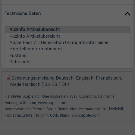
Technische Daten
Kuzinfo Artikelübersicht
Kuzinfo Artikelübersicht
Apple Pecil / 1. Generation (Kompatibilität siehe
Herstellerinformationen)
Zustand
Gebraucht
Bedienungsanleitung Deutsch, Englisch, Französisch,
(öffnet
(öffnet
Niederländisch (136 KB PDF)
in
in
neuem
neuem
Hersteller: Apple Inc., One Apple Park Way, Cupertino, California,
Tab)
Tab)
Vereinigte Staaten, www.apple.com
Verantwortliche Person: Apple Distribution International Ltd., Hollyhill
Industrial Estate, Hollyhill, Cork, Irland, www.apple.com