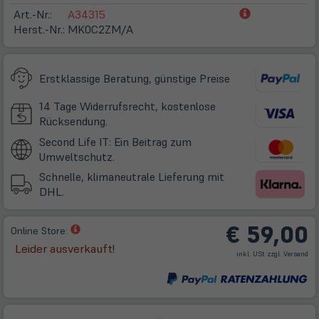
(öffnet
Art.-Nr.:
A34315
in
Herst.-Nr.:
MK0C2ZM/A
neuem
Tab)
Erstklassige Beratung, günstige Preise
14 Tage Widerrufsrecht, kostenlose
Rücksendung.
Second Life IT: Ein Beitrag zum
Umweltschutz.
Schnelle, klimaneutrale Lieferung mit
DHL.
€ 59,00
(öffnet
Online Store:
in
Leider ausverkauft!
(öff
inkl. USt zzgl.
Versand
neuem
in
ne
Tab)
Tab